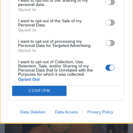
I want to opt-out of the Sharing of my
personal data.
Opted In
I want to opt-out of the Sale of my
Personal Data.
Opted In
I want to opt-out of processing my
Personal Data for Targeted Advertising.
Αλεξάνδρα Νίκα: Οι τρυφερές καλοκαιρινές
Opted In
στιγμές με τα παιδιά της στο σκάφος
I want to opt-out of Collection, Use,
CELEBRITIES
Retention, Sale, and/or Sharing of my
Personal Data that Is Unrelated with the
Purposes for which it was collected.
Opted Out
CONFIRM
Data Deletion
Data Access
Privacy Policy