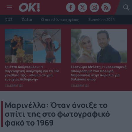
J2US
Ζώδια
Ο πιο αδύναμος κρίκος
Eurovision 2026
Εριέττα Κούρκουλου: Η
Ελεονώρα Μελέτη: Η καλοκαιρινή
συγκινητική ανάρτηση για τα 33α
απόδραση με τον Θοδωρή
γενέθλιά της – «Καμία στιγμή
Μαροσούλη στην παραλία για
ευτυχίας δεδομένη»
θαλάσσια σπορ
CELEBRITIES
CELEBRITIES
Μαρινέλλα: Όταν άνοιξε το
σπίτι της στο φωτογραφικό
φακό το 1969