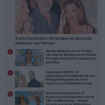
Σίσσυ Χρηστίδου: Με σκάφος σε εξωτικές
παραλίες των Χανίων
Δανάη Μπακογιάννη: Η κόρη
2
του Κώστα Μπακογιάννη έκανε
δεύτερο πανελλήνιο ρεκόρ στα
εμπόδια
Ελεονώρα Μελέτη: Η
3
καλοκαιρινή απόδραση με τον
Θοδωρή Μαροσούλη στην
παραλία για θαλάσσια σπορ
Εριέττα Κούρκουλου: Η
4
συγκινητική ανάρτηση για τα
33α γενέθλιά της – «Καμία
στιγμή ευτυχίας δεδομένη»