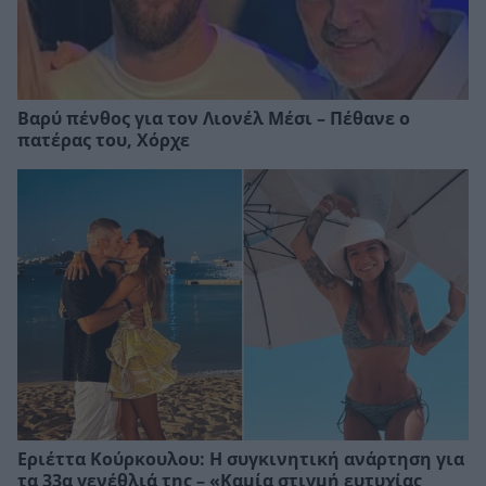
Βαρύ πένθος για τον Λιονέλ Μέσι – Πέθανε ο
πατέρας του, Χόρχε
Εριέττα Κούρκουλου: Η συγκινητική ανάρτηση για
τα 33α γενέθλιά της – «Καμία στιγμή ευτυχίας