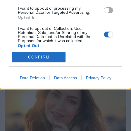
I want to opt-out of processing my
Personal Data for Targeted Advertising.
Opted In
I want to opt-out of Collection, Use,
Ευρυδίκη Βαλαβάνη: Οικογενειακές στιγμές
Retention, Sale, and/or Sharing of my
στην Εύβοια μαζί με τον Γρηγόρη Μόργκαν
Personal Data that Is Unrelated with the
Purposes for which it was collected.
και τον γιο τους – «Αυτή είναι η πραγματική
Opted Out
πολυτέλεια»
CONFIRM
CELEBRITIES
Data Deletion
Data Access
Privacy Policy