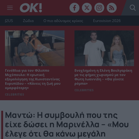
J2US
Ζώδια
Ο πιο αδύναμος κρίκος
Eurovision 2026
Γενέθλια για τον Φίλιππο
Ενοχλημένη η Ελένη Βουλγαράκη
Μιχόπουλο: Η ερωτική
με τις φήμες χωρισμού με τον
εξομολόγηση της Κωνσταντίνας
Φώτη Ιωαννίδη – «Θα γίνετε
Ευρυπίδου – «Κάνεις τη ζωή μου
ρόμπα»
ομορφότερη»
CELEBRITIES
CELEBRITIES
Μαντώ: Η συμβουλή που της
είχε δώσει η Μαρινέλλα – «Μου
έλεγε ότι θα κάνω μεγάλη