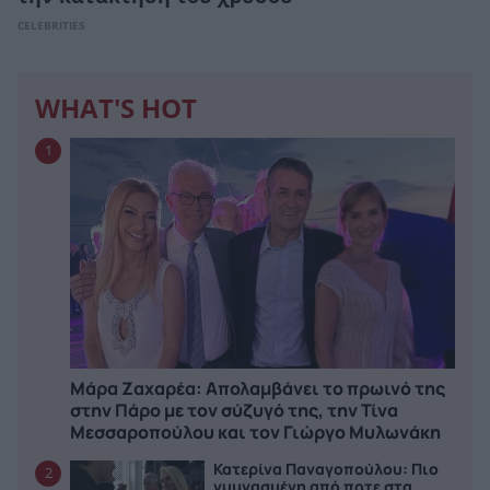
CELEBRITIES
WHAT'S HOT
1
Μάρα Ζαχαρέα: Απολαμβάνει το πρωινό της
στην Πάρο με τον σύζυγό της, την Τίνα
Μεσσαροπούλου και τον Γιώργο Μυλωνάκη
Κατερίνα Παναγοπούλου: Πιο
2
γυμνασμένη από ποτε στα