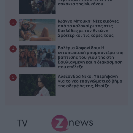
σοκάκια της Μυκόνου
Ιωάννα Μπούκη: Νέες εικόνες
3
από το καλοκαίρι της στις
Κυκλάδες με τον Αντώνη
Σρόιτερ και τις κόρες τους
Βαλέρια Χοψονίδου: Η
4
εντυπωσιακή μπομπονιέρα της
βάπτισης του γιου της στη
Βουλιαγμένη και η διακόσμηση
που επέλεξε
Αλεξάνδρα Νίκα: Υπερήφανη
5
για το νέο επαγγελματικό βήμα
της αδερφής της, Νταίζη
TV