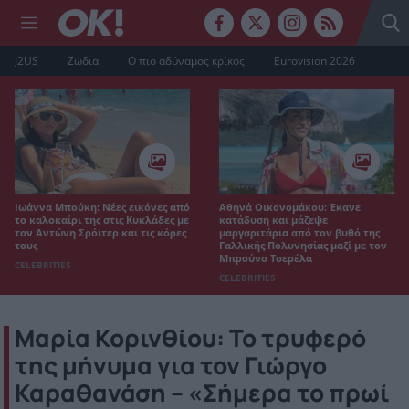
J2US
Ζώδια
Ο πιο αδύναμος κρίκος
Eurovision 2026
Ιωάννα Μπούκη: Νέες εικόνες από
Αθηνά Οικονομάκου: Έκανε
το καλοκαίρι της στις Κυκλάδες με
κατάδυση και μάζεψε
τον Αντώνη Σρόιτερ και τις κόρες
μαργαριτάρια από τον βυθό της
τους
Γαλλικής Πολυνησίας μαζί με τον
Μπρούνο Τσερέλα
CELEBRITIES
CELEBRITIES
Μαρία Κορινθίου: Το τρυφερό
της μήνυμα για τον Γιώργο
Καραθανάση – «Σήμερα το πρωί