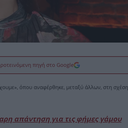
προτεινόμενη πηγή στο Google
χουμε», όπου αναφέρθηκε, μεταξύ άλλων, στη σχέση
αρη απάντηση για τις φήμες γάμου