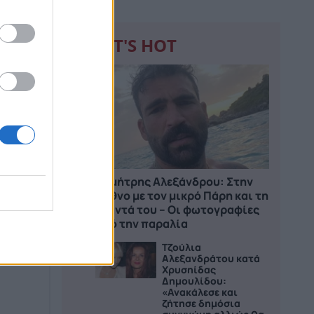
WHAT'S HOT
1
Δημήτρης Αλεξάνδρου: Στην
Κύθνο με τον μικρό Πάρη και τη
νταντά του – Οι φωτογραφίες
από την παραλία
στο
Τζούλια
2
Αλεξανδράτου κατά
Χρυσηίδας
Δημουλίδου:
«Ανακάλεσε και
ζήτησε δημόσια