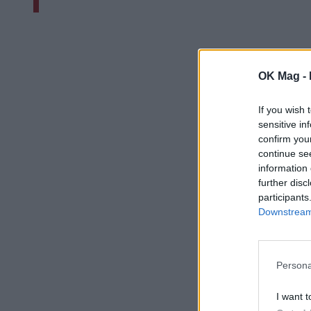
OK Mag -
If you wish 
sensitive in
confirm you
continue se
information 
further disc
participants
Downstream 
Persona
I want t