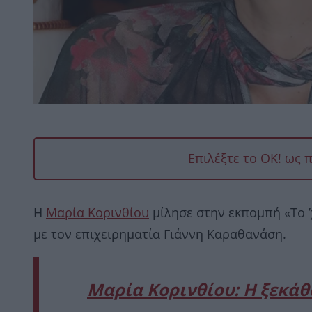
Επιλέξτε το OK! ως 
Η
Μαρία Κορινθίου
μίλησε στην εκπομπή «Το ’
με τον επιχειρηματία Γιάννη Καραθανάση.
Μαρία Κορινθίου: H ξεκάθ