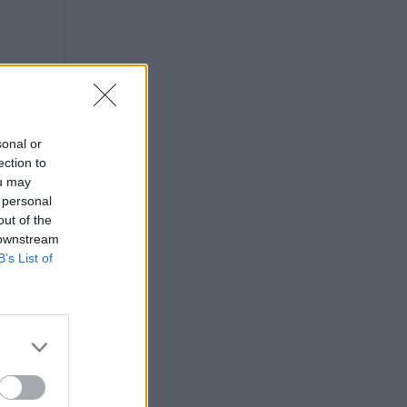
sonal or
ection to
ou may
 personal
out of the
 downstream
B’s List of