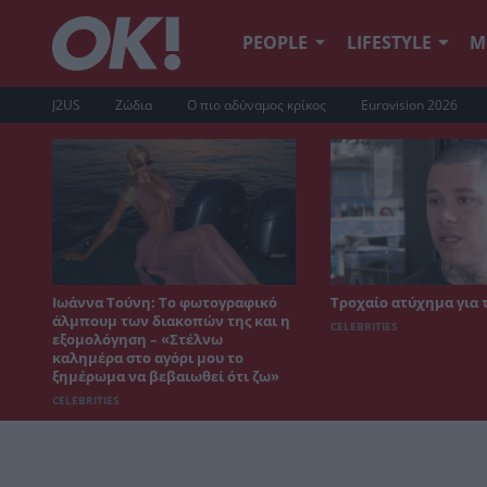
PEOPLE
LIFESTYLE
Μ
J2US
Ζώδια
Ο πιο αδύναμος κρίκος
Eurovision 2026
Ιωάννα Τούνη: Το φωτογραφικό
Τροχαίο ατύχημα για 
άλμπουμ των διακοπών της και η
CELEBRITIES
εξομολόγηση – «Στέλνω
καλημέρα στο αγόρι μου το
ξημέρωμα να βεβαιωθεί ότι ζω»
CELEBRITIES