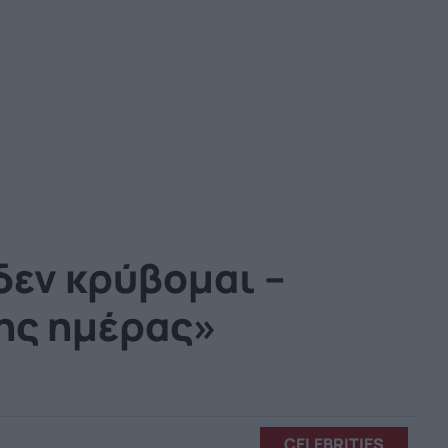
δεν κρύβομαι –
της ημέρας»
CELEBRITIES