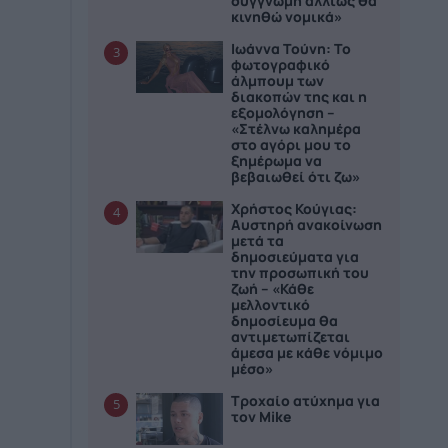
συγγνώμη αλλιώς θα
κινηθώ νομικά»
Ιωάννα Τούνη: Το
3
φωτογραφικό
άλμπουμ των
διακοπών της και η
εξομολόγηση –
«Στέλνω καλημέρα
στο αγόρι μου το
ξημέρωμα να
βεβαιωθεί ότι ζω»
Χρήστος Κούγιας:
4
Αυστηρή ανακοίνωση
μετά τα
δημοσιεύματα για
την προσωπική του
ζωή – «Κάθε
μελλοντικό
δημοσίευμα θα
αντιμετωπίζεται
άμεσα με κάθε νόμιμο
μέσο»
Τροχαίο ατύχημα για
5
τον Mike