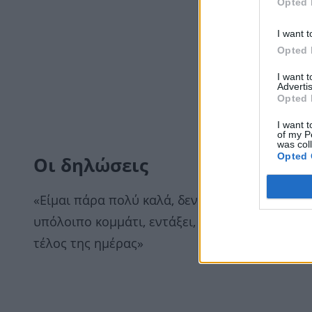
Opted 
I want t
Opted 
I want 
Advertis
Opted 
I want t
of my P
was col
Opted 
Οι δηλώσεις
«Είμαι πάρα πολύ καλά, δεν κρύβομαι, φυσικά
υπόλοιπο κομμάτι, εντάξει, το κρατάω για μέν
τέλος της ημέρας»