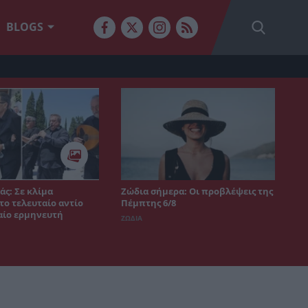
BLOGS
άς: Σε κλίμα
Ζώδια σήμερα: Οι προβλέψεις της
το τελευταίο αντίο
Πέμπτης 6/8
αίο ερμηνευτή
ΖΩΔΙΑ