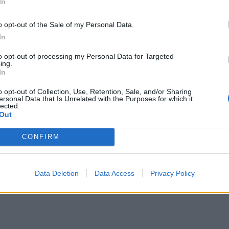
In
o opt-out of the Sale of my Personal Data.
In
to opt-out of processing my Personal Data for Targeted
ing.
In
o opt-out of Collection, Use, Retention, Sale, and/or Sharing
ersonal Data that Is Unrelated with the Purposes for which it
lected.
Out
CONFIRM
 δεν κρύβομαι. Είμαι πάρα πολύ καλά. Τώρα όλο το
α. Προσωπικά είναι, νομίζω δεν αφορά και κανέναν 
Data Deletion
Data Access
Privacy Policy