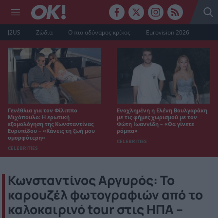
J2US
Ζώδια
Ο πιο αδύναμος κρίκος
Eurovision 2026
Γενέθλια για τον Φίλιππο
Ενοχλημένη η Ελένη Βουλγαράκη
Μιχόπουλο: Η ερωτική
με τις φήμες χωρισμού με τον
εξομολόγηση της Κωνσταντίνας
Φώτη Ιωαννίδη – «Θα γίνετε
Ευρυπίδου – «Κάνεις τη ζωή μου
ρόμπα»
ομορφότερη»
CELEBRITIES
CELEBRITIES
Κωνσταντίνος Αργυρός: Το
καρουζέλ φωτογραφιών από το
καλοκαιρινό tour στις ΗΠΑ –