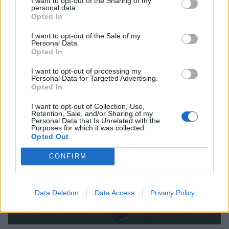
I want to opt-out of the Sharing of my
personal data.
Opted In
I want to opt-out of the Sale of my
Το dinner party που έγινε ελληνικό γλέντι:
Personal Data.
Κωνσταντίνος Αργυρός, Καλομοίρα και
Opted In
διεθνείς καλεσμένοι στο Φισκάρδο
I want to opt-out of processing my
CELEBRITIES
Personal Data for Targeted Advertising.
Opted In
I want to opt-out of Collection, Use,
Retention, Sale, and/or Sharing of my
Personal Data that Is Unrelated with the
Purposes for which it was collected.
Opted Out
CONFIRM
Data Deletion
Data Access
Privacy Policy