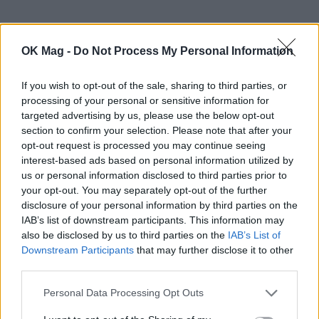
Διαβάστε επίσης:
Αλεξάνδρα Νίκα: Η νέα
OK Mag -
Do Not Process My Personal Information
τρυφερή φωτογραφία αγκαλιά με τη νεογέννητη
If you wish to opt-out of the sale, sharing to third parties, or
κόρη της
processing of your personal or sensitive information for
targeted advertising by us, please use the below opt-out
section to confirm your selection. Please note that after your
ΣΧΕΤΙΚΑ ΑΡΘΡΑ
opt-out request is processed you may continue seeing
interest-based ads based on personal information utilized by
us or personal information disclosed to third parties prior to
your opt-out. You may separately opt-out of the further
disclosure of your personal information by third parties on the
IAB’s list of downstream participants. This information may
also be disclosed by us to third parties on the
IAB’s List of
Downstream Participants
that may further disclose it to other
third parties.
Personal Data Processing Opt Outs