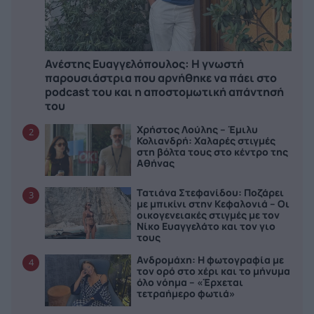
Ανέστης Ευαγγελόπουλος: Η γνωστή
παρουσιάστρια που αρνήθηκε να πάει στο
podcast του και η αποστομωτική απάντησή
του
Χρήστος Λούλης – Έμιλυ
2
Κολιανδρή: Χαλαρές στιγμές
στη βόλτα τους στο κέντρο της
Αθήνας
Τατιάνα Στεφανίδου: Ποζάρει
3
με μπικίνι στην Κεφαλονιά – Οι
οικογενειακές στιγμές με τον
Νίκο Ευαγγελάτο και τον γιο
τους
Ανδρομάχη: Η φωτογραφία με
4
τον ορό στο χέρι και το μήνυμα
όλο νόημα – «Έρχεται
τετραήμερο φωτιά»