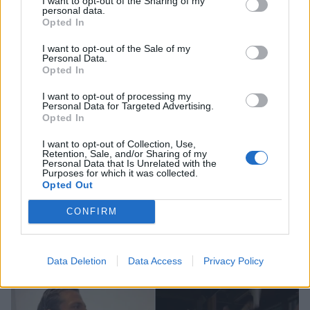
I want to opt-out of the Sharing of my
personal data.
Opted In
I want to opt-out of the Sale of my
Personal Data.
Opted In
I want to opt-out of processing my
Personal Data for Targeted Advertising.
Opted In
I want to opt-out of Collection, Use,
Retention, Sale, and/or Sharing of my
Personal Data that Is Unrelated with the
Κωνσταντίνος Αργυρός: Συνελήφθη για
Purposes for which it was collected.
ναρκωτικά η Τουρκάλα τραγουδίστρια που
Opted Out
εμφανίστηκε μαζί του στην
CONFIRM
Κωνσταντινούπολη
CELEBRITIES
Data Deletion
Data Access
Privacy Policy