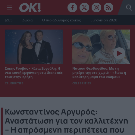
J2US
Ζώδια
Ο πιο αδύναμος κρίκος
Eurovision 2026
Σάκης Ρουβάς – Κάτια Ζυγούλη: Η
Νατάσα Θεοδωρίδου: Με τη
νέα κοινή εμφάνιση στις διακοπές
μητέρα της στο χωριό – «Είσαι η
τους στην Κρήτη
καλύτερη μαμά του κόσμου»
CELEBRITIES
CELEBRITIES
Κωνσταντίνος Αργυρός:
Αναστάτωση για τον καλλιτέχνη
– Η απρόσμενη περιπέτεια που