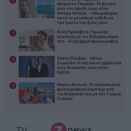
2
Μπρούνο Τσερέλα: Το βίντεο
από την άφιξή τους στην
Μπόρα Μπόρα – «Μοιράζομαι
αυτό το μοναδικό ταξίδι με
τον έρωτα της ζωής μου»
Άννα Πρέλεβιτς: Πρωινές
3
αγκαλιές με τις δίδυμες κόρες
της – Η τρυφερή φωτογραφία
Σάκης Ρουβάς – Κάτια
4
Ζυγούλη: Η νέα κοινή εμφάνιση
στις διακοπές τους στην
Κρήτη
Μαρία Αντωνά: Το καλοκαιρινό
5
φωτογραφικό άλμπουμ από
τις διακοπές της με τον Γιώργο
Λιάγκα!
TV