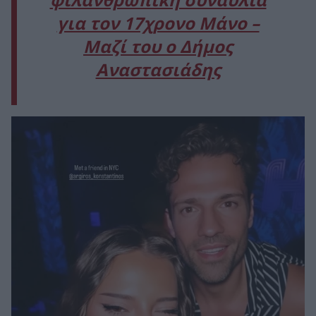
φιλανθρωπική συναυλία
για τον 17χρονο Μάνο –
Μαζί του ο Δήμος
Αναστασιάδης