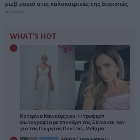
μωβ μαγιό στις καλοκαιρινές της διακοπές
CELEBRITIES
WHAT'S HOT
1
Kατερίνα Καινούργιου: Η τρυφερή
φωτογραφία με την κόρη της Ξένια και τον
γιο της Γεωργίας Παντελέ, Μάξιμο
Αθηνά Οικονομάκου –