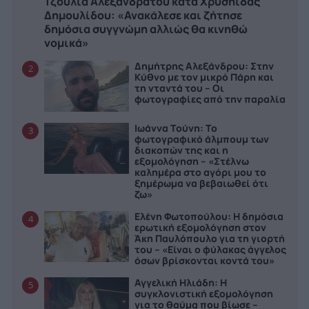
Τζούλια Αλεξανδράτου κατά Χρυσηίδας
Δημουλίδου: «Ανακάλεσε και ζήτησε
δημόσια συγγνώμη αλλιώς θα κινηθώ
νομικά»
Δημήτρης Αλεξάνδρου: Στην
2
Κύθνο με τον μικρό Πάρη και
τη νταντά του – Οι
φωτογραφίες από την παραλία
Ιωάννα Τούνη: Το
3
φωτογραφικό άλμπουμ των
διακοπών της και η
εξομολόγηση – «Στέλνω
καλημέρα στο αγόρι μου το
ξημέρωμα να βεβαιωθεί ότι
ζω»
Ελένη Φωτοπούλου: Η δημόσια
4
ερωτική εξομολόγηση στον
Άκη Παυλόπουλο για τη γιορτή
του – «Είναι ο φύλακας άγγελος
όσων βρίσκονται κοντά του»
Αγγελική Ηλιάδη: Η
5
συγκλονιστική εξομολόγηση
για το θαύμα που βίωσε –