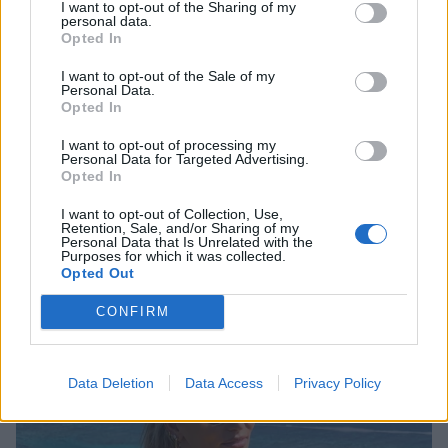
I want to opt-out of the Sharing of my
personal data.
Opted In
I want to opt-out of the Sale of my
Personal Data.
Opted In
I want to opt-out of processing my
Personal Data for Targeted Advertising.
Opted In
Αγγελική Ηλιάδη: Η συγκλονιστική
I want to opt-out of Collection, Use,
εξομολόγηση για το θαύμα που βίωσε –
Retention, Sale, and/or Sharing of my
Personal Data that Is Unrelated with the
«Είδα τον Χριστό μπροστά μου»
Purposes for which it was collected.
Opted Out
CELEBRITIES
CONFIRM
Data Deletion
Data Access
Privacy Policy