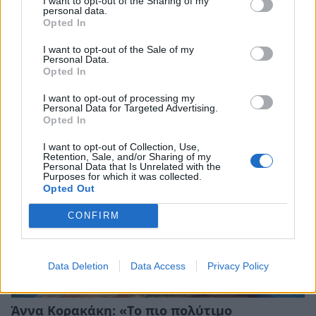
I want to opt-out of the Sharing of my
personal data.
Opted In
Μάρα Ζαχαρέα: Απολαμβάνει το πρωινό της
I want to opt-out of the Sale of my
στην Πάρο με τον σύζυγό της, την Τίνα
Personal Data.
Opted In
Μεσσαροπούλου και τον Γιώργο Μυλωνάκη
CELEBRITIES
I want to opt-out of processing my
Personal Data for Targeted Advertising.
Opted In
I want to opt-out of Collection, Use,
Retention, Sale, and/or Sharing of my
Personal Data that Is Unrelated with the
Purposes for which it was collected.
Opted Out
CONFIRM
Data Deletion
Data Access
Privacy Policy
Άννα Κορακάκη: «Το πιο πολύτιμο