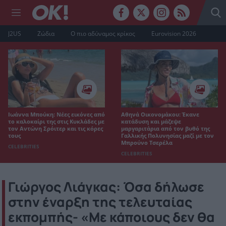
J2US
Ζώδια
Ο πιο αδύναμος κρίκος
Eurovision 2026
Ιωάννα Μπούκη: Νέες εικόνες από
Αθηνά Οικονομάκου: Έκανε
το καλοκαίρι της στις Κυκλάδες με
κατάδυση και μάζεψε
τον Αντώνη Σρόιτερ και τις κόρες
μαργαριτάρια από τον βυθό της
τους
Γαλλικής Πολυνησίας μαζί με τον
Μπρούνο Τσερέλα
CELEBRITIES
CELEBRITIES
Γιώργος Λιάγκας: Όσα δήλωσε
στην έναρξη της τελευταίας
εκπομπής- «Με κάποιους δεν θα