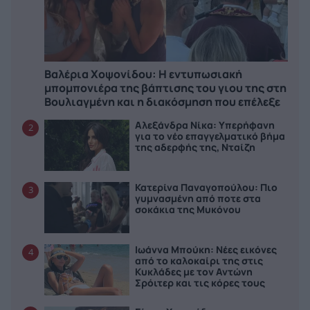
Βαλέρια Χοψονίδου: Η εντυπωσιακή
μπομπονιέρα της βάπτισης του γιου της στη
Βουλιαγμένη και η διακόσμηση που επέλεξε
Αλεξάνδρα Νίκα: Υπερήφανη
2
για το νέο επαγγελματικό βήμα
της αδερφής της, Νταίζη
Κατερίνα Παναγοπούλου: Πιο
3
γυμνασμένη από ποτε στα
σοκάκια της Μυκόνου
Ιωάννα Μπούκη: Νέες εικόνες
4
από το καλοκαίρι της στις
Κυκλάδες με τον Αντώνη
Σρόιτερ και τις κόρες τους