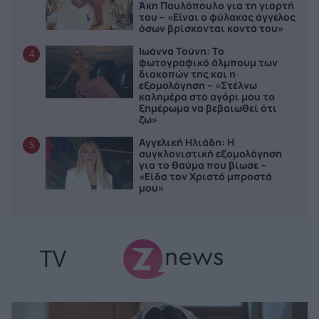
Άκη Παυλόπουλο για τη γιορτή
του – «Είναι ο φύλακας άγγελος
όσων βρίσκονται κοντά του»
Ιωάννα Τούνη: Το
4
φωτογραφικό άλμπουμ των
διακοπών της και η
εξομολόγηση – «Στέλνω
καλημέρα στο αγόρι μου το
ξημέρωμα να βεβαιωθεί ότι
ζω»
Αγγελική Ηλιάδη: Η
5
συγκλονιστική εξομολόγηση
για το θαύμα που βίωσε –
«Είδα τον Χριστό μπροστά
μου»
TV