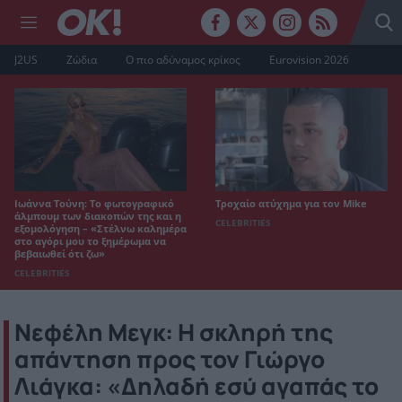
J2US
Ζώδια
Ο πιο αδύναμος κρίκος
Eurovision 2026
Ιωάννα Τούνη: Το φωτογραφικό
Τροχαίο ατύχημα για τον Mike
άλμπουμ των διακοπών της και η
CELEBRITIES
εξομολόγηση – «Στέλνω καλημέρα
στο αγόρι μου το ξημέρωμα να
βεβαιωθεί ότι ζω»
CELEBRITIES
Νεφέλη Μεγκ: Η σκληρή της
απάντηση προς τον Γιώργο
Λιάγκα: «Δηλαδή εσύ αγαπάς το