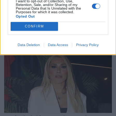
I want to opt-out of Collection, Use,
Retention, Sale, and/or Sharing of my
Personal Data that Is Unrelated with the
Purposes for which it was collected.
Opted Out
Γιώργος Λιάγκας: Ο καλοκαιρινός
CONFIRM
απολογισμός και το αισιόδοξο μήνυμα
CELEBRITIES
Data Deletion
Data Access
Privacy Policy