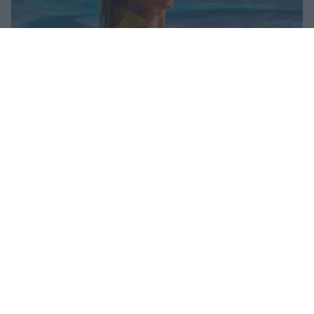
Αθηνά Οικονομάκου: Το απρόοπτο που
αντιμετώπισε στις διακοπές της στο Μπόρα
Μπόρα