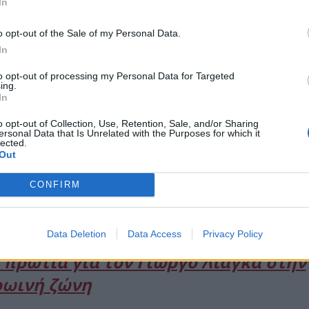
In
o opt-out of the Sale of my Personal Data.
In
to opt-out of processing my Personal Data for Targeted
ing.
In
o opt-out of Collection, Use, Retention, Sale, and/or Sharing
ersonal Data that Is Unrelated with the Purposes for which it
lected.
Out
CONFIRM
Data Deletion
Data Access
Privacy Policy
 πρωτιά για τον Γιώργο Λιάγκα στην
ωινή ζώνη