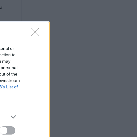
ν
ρα
sonal or
ection to
ou may
 personal
out of the
 downstream
B’s List of