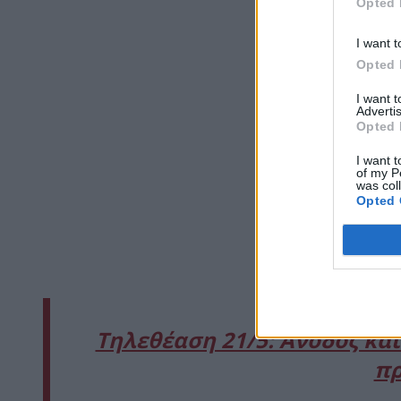
Opted 
I want t
Opted 
I want 
Advertis
Opted 
I want t
of my P
was col
Opted 
Τηλεθέαση 21/5: Άνοδος και
πρ