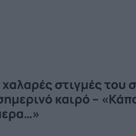
 χαλαρές στιγμές του σ
σημερινό καιρό – «Κάπο
ήμερα…»