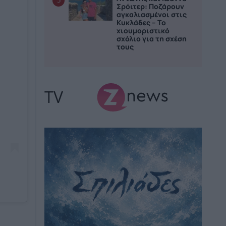
5
Σρόιτερ: Ποζάρουν
αγκαλιασμένοι στις
Κυκλάδες – Το
χιουμοριστικό
σχόλιο για τη σχέση
τους
TV