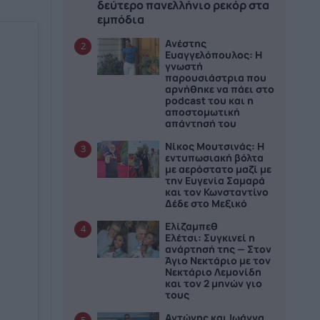
δεύτερο πανελλήνιο ρεκόρ στα
εμπόδια
Ανέστης
2
Ευαγγελόπουλος: Η
γνωστή
παρουσιάστρια που
αρνήθηκε να πάει στο
podcast του και η
αποστομωτική
απάντησή του
Νίκος Μουτσινάς: Η
3
εντυπωσιακή βόλτα
με αερόστατο μαζί με
την Ευγενία Σαμαρά
και τον Κωνσταντίνο
Δέδε στο Μεξικό
Ελίζαμπεθ
4
Ελέτσι: Συγκινεί η
ανάρτησή της — Στον
Άγιο Νεκτάριο με τον
Νεκτάριο Λεμονίδη
και τον 2 μηνών γιο
τους
Αντώνης και Ιωάννα