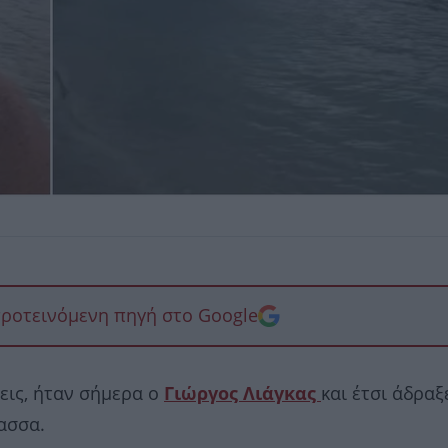
προτεινόμενη πηγή στο Google
εις, ήταν σήμερα ο
Γιώργος Λιάγκας
και έτσι άδραξ
ασσα.