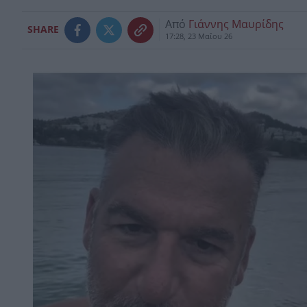
Από
Γιάννης Μαυρίδης
SHARE
17:28, 23 Μαΐου 26