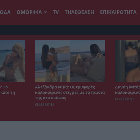
ΟΔΑ
ΟΜΟΡΦΙΑ
TV
ΤΗΛΕΘΕΑΣΗ
ΕΠΙΚΑΙΡΟΤΗΤΑ
: Το
Αλεξάνδρα Νίκα: Οι τρυφερές
Δανάη Μπάρ
 από τη
καλοκαιρινές στιγμές με τα παιδιά
καλοκαιρινό
της στο σκάφος
CELEBRITIES
CELEBRITIES