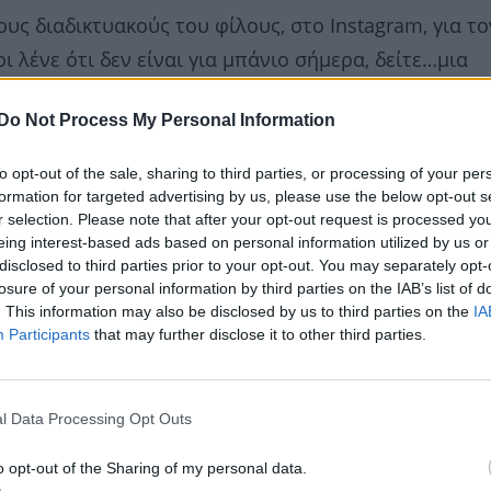
ους διαδικτυακούς του φίλους, στο Instagram, για το
ι λένε ότι δεν είναι για μπάνιο σήμερα, δείτε…μια
 λαδιά, η θερμοκρασία του νερού έχει ήδη ανέβει…ά
Do Not Process My Personal Information
αζί μου».
to opt-out of the sale, sharing to third parties, or processing of your per
formation for targeted advertising by us, please use the below opt-out s
r selection. Please note that after your opt-out request is processed y
eing interest-based ads based on personal information utilized by us or
disclosed to third parties prior to your opt-out. You may separately opt-
losure of your personal information by third parties on the IAB’s list of
. This information may also be disclosed by us to third parties on the
IA
Participants
that may further disclose it to other third parties.
l Data Processing Opt Outs
o opt-out of the Sharing of my personal data.