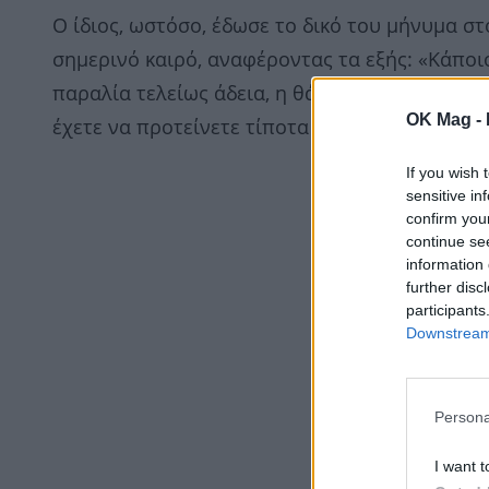
Ο ίδιος, ωστόσο, έδωσε το δικό του μήνυμα στ
σημερινό καιρό, αναφέροντας τα εξής: «Κάποιο
παραλία τελείως άδεια, η θάλασσα, απίστευτη
OK Mag -
έχετε να προτείνετε τίποτα καλύτερο; Ελάτε μ
If you wish 
sensitive in
confirm you
continue se
information 
further disc
participants
Downstream 
Persona
I want t