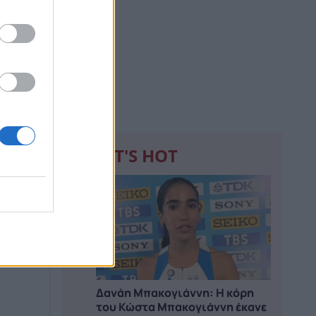
WHAT'S HOT
1
Δανάη Μπακογιάννη: Η κόρη
του Κώστα Μπακογιάννη έκανε