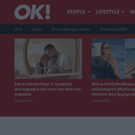
PEOPLE
LIFESTYLE
Μ
J2US
Ζώδια
Ο πιο αδύναμος κρίκος
Eurovision 2026
Σάκης Κατσούλης: Η τρυφερή
Βάλια Χατζηθεοδώρου
φωτογραφία του γιου του από την
καλοκαιρινό άλμπουμ
παραλία
Μύκονο που ξεχώρισε
CELEBRITIES
CELEBRITIES