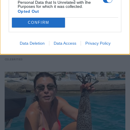
Personal Data that Is Unrelated with the
Purposes for which it was collected.
Opted Out
CONFIRM
Ανδρομάχη: Η φωτογραφία με τον ορό στο
Data Deletion
Data Access
Privacy Policy
χέρι και το μήνυμα όλο νόημα – «Έρχεται
τετραήμερο φωτιά»
CELEBRITIES