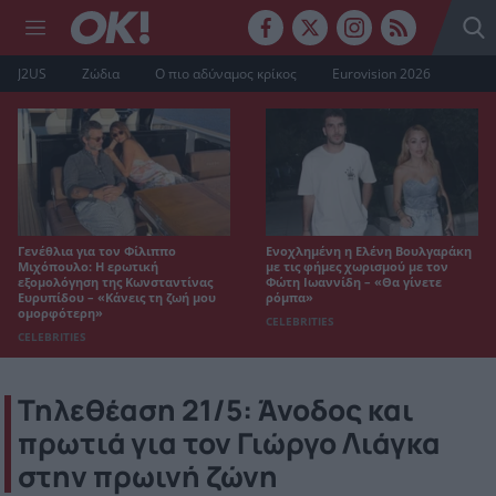
J2US
Ζώδια
Ο πιο αδύναμος κρίκος
Eurovision 2026
Γενέθλια για τον Φίλιππο
Ενοχλημένη η Ελένη Βουλγαράκη
Μιχόπουλο: Η ερωτική
με τις φήμες χωρισμού με τον
εξομολόγηση της Κωνσταντίνας
Φώτη Ιωαννίδη – «Θα γίνετε
Ευρυπίδου – «Κάνεις τη ζωή μου
ρόμπα»
ομορφότερη»
CELEBRITIES
CELEBRITIES
Τηλεθέαση 21/5: Άνοδος και
πρωτιά για τον Γιώργο Λιάγκα
στην πρωινή ζώνη