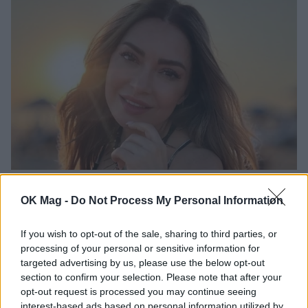
Η Αποστολία Ζώη ξεκαθαρίζει: «Βαρέθηκα να
λένε πως τα άφησα όλα για έναν έρωτα»
OK Mag -
Do Not Process My Personal Information
CELEBRITIES
If you wish to opt-out of the sale, sharing to third parties, or
processing of your personal or sensitive information for
targeted advertising by us, please use the below opt-out
section to confirm your selection. Please note that after your
opt-out request is processed you may continue seeing
interest-based ads based on personal information utilized by