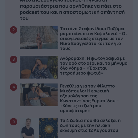
παρουσιάστρια που αρνήθηκε να πάει στο
podcast του και η αποστομωτική απάντησή
του
Τατιάνα Στεφανίδου: Ποζάρει
2
με μπικίνι στην Κεφαλονιά – Οι
οικογενειακές στιγμές με τον
Νίκο Ευαγγελάτο και τον γιο
τους
Ανδρομάχη: Η φωτογραφία με
3
τον ορό στο χέρι και το μήνυμα
όλο νόημα – «Έρχεται
τετραήμερο φωτιά»
Γενέθλια για τον Φίλιππο
4
Μιχόπουλο: Η ερωτική
εξομολόγηση της
Κωνσταντίνας Ευρυπίδου –
«Κάνεις τη ζωή μου
ομορφότερη»
Τα 4 ζώδια που θα αλλάξει η
5
ζωή τους με την ηλιακή
έκλειψη στις 12 Αυγούστου