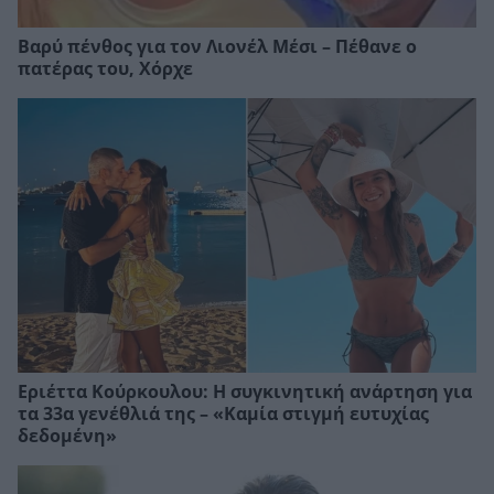
Βαρύ πένθος για τον Λιονέλ Μέσι – Πέθανε ο
πατέρας του, Χόρχε
Εριέττα Κούρκουλου: Η συγκινητική ανάρτηση για
τα 33α γενέθλιά της – «Καμία στιγμή ευτυχίας
δεδομένη»