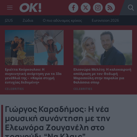
J2US
Ζώδια
Ο πιο αδύναμος κρίκος
Eurovision 2026
Εριέττα Κούρκουλου: Η
Ελεονώρα Μελέτη: Η καλοκαιρινή
συγκινητική ανάρτηση για τα 33α
απόδραση με τον Θοδωρή
γενέθλιά της – «Καμία στιγμή
Μαροσούλη στην παραλία για
ευτυχίας δεδομένη»
θαλάσσια σπορ
CELEBRITIES
CELEBRITIES
Γιώργος Καραδήμος: Η νέα
μουσική συνάντηση με την
Ελεωνόρα Ζουγανέλη στο
τραγούδι “Να Κλαις”