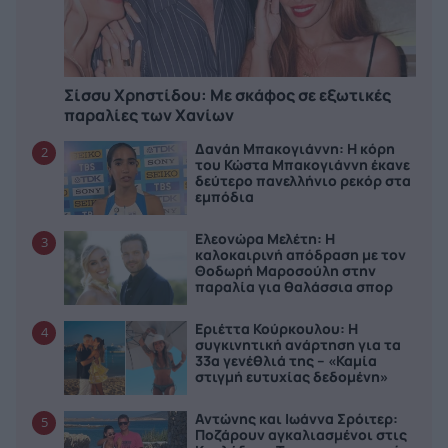
Σίσσυ Χρηστίδου: Με σκάφος σε εξωτικές
παραλίες των Χανίων
Δανάη Μπακογιάννη: Η κόρη
2
του Κώστα Μπακογιάννη έκανε
δεύτερο πανελλήνιο ρεκόρ στα
εμπόδια
Ελεονώρα Μελέτη: Η
3
καλοκαιρινή απόδραση με τον
Θοδωρή Μαροσούλη στην
παραλία για θαλάσσια σπορ
Εριέττα Κούρκουλου: Η
4
συγκινητική ανάρτηση για τα
33α γενέθλιά της – «Καμία
στιγμή ευτυχίας δεδομένη»
Αντώνης και Ιωάννα Σρόιτερ:
5
Ποζάρουν αγκαλιασμένοι στις