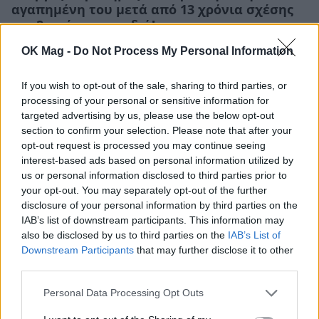
αγαπημένη του μετά από 13 χρόνια σχέσης
και 2 υπέροχα παιδιά!
PEOPLE
OK Mag -
Do Not Process My Personal Information
If you wish to opt-out of the sale, sharing to third parties, or
processing of your personal or sensitive information for
targeted advertising by us, please use the below opt-out
section to confirm your selection. Please note that after your
opt-out request is processed you may continue seeing
interest-based ads based on personal information utilized by
us or personal information disclosed to third parties prior to
your opt-out. You may separately opt-out of the further
disclosure of your personal information by third parties on the
IAB’s list of downstream participants. This information may
also be disclosed by us to third parties on the
IAB’s List of
Downstream Participants
that may further disclose it to other
third parties.
Ο Γιώργος Καραδήμος στο okmag: Τι
αποκάλυψε για το τραγούδι που έγραψε
Personal Data Processing Opt Outs
μετά τη γέννηση της κόρης του;
ΣΥΝΕΝΤΕΥΞΕΙΣ