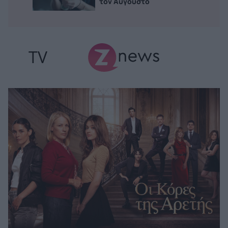
τον Αύγουστο
TV