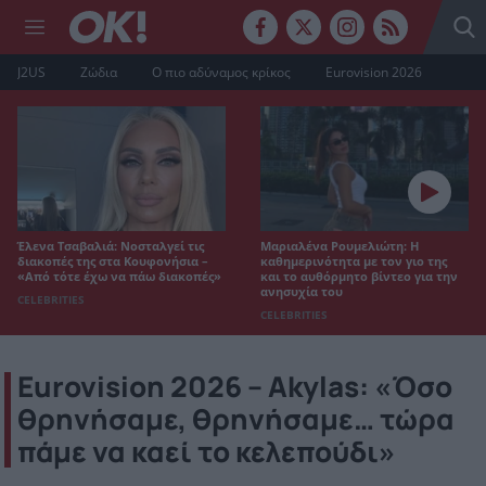
J2US
Ζώδια
Ο πιο αδύναμος κρίκος
Eurovision 2026
Έλενα Τσαβαλιά: Νοσταλγεί τις
Μαριαλένα Ρουμελιώτη: Η
διακοπές της στα Κουφονήσια –
καθημερινότητα με τον γιο της
«Από τότε έχω να πάω διακοπές»
και το αυθόρμητο βίντεο για την
ανησυχία του
CELEBRITIES
CELEBRITIES
Eurovision 2026 – Akylas: «Όσο
θρηνήσαμε, θρηνήσαμε… τώρα
πάμε να καεί το κελεπούδι»