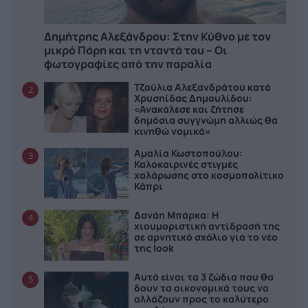
Δημήτρης Αλεξάνδρου: Στην Κύθνο με τον
μικρό Πάρη και τη νταντά του – Οι
φωτογραφίες από την παραλία
Τζούλια Αλεξανδράτου κατά
2
Χρυσηίδας Δημουλίδου:
«Ανακάλεσε και ζήτησε
δημόσια συγγνώμη αλλιώς θα
κινηθώ νομικά»
Αμαλία Κωστοπούλου:
3
Καλοκαιρινές στιγμές
χαλάρωσης στο κοσμοπολίτικο
Κάπρι
Δανάη Μπάρκα: Η
4
χιουμοριστική αντίδρασή της
σε αρνητικό σχόλιο για το νέο
της look
Αυτά είναι τα 3 ζώδια που θα
5
δουν τα οικονομικά τους να
αλλάζουν προς το καλύτερο