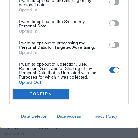
I want to opt-out of the Sharing of my
Ιωάννα Τούνη: Το φωτογραφικό άλμπουμ
personal data.
των διακοπών της και η εξομολόγηση –
Opted In
«Στέλνω καλημέρα στο αγόρι μου το
ξημέρωμα να βεβαιωθεί ότι ζω»
I want to opt-out of the Sale of my
Personal Data.
CELEBRITIES
Opted In
I want to opt-out of processing my
Personal Data for Targeted Advertising.
Opted In
I want to opt-out of Collection, Use,
Retention, Sale, and/or Sharing of my
Personal Data that Is Unrelated with the
Purposes for which it was collected.
Opted Out
CONFIRM
Data Deletion
Data Access
Privacy Policy
Τροχαίο ατύχημα για τον Mike
CELEBRITIES