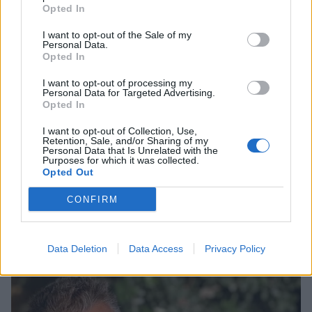
Opted In
I want to opt-out of the Sale of my
Personal Data.
Opted In
I want to opt-out of processing my
Personal Data for Targeted Advertising.
Opted In
I want to opt-out of Collection, Use,
Retention, Sale, and/or Sharing of my
Personal Data that Is Unrelated with the
Purposes for which it was collected.
Opted Out
Ελένη Φωτοπούλου: Η δημόσια ερωτική
εξομολόγηση στον Άκη Παυλόπουλο για τη
CONFIRM
γιορτή του – «Είναι ο φύλακας άγγελος όσων
βρίσκονται κοντά του»
CELEBRITIES
Data Deletion
Data Access
Privacy Policy