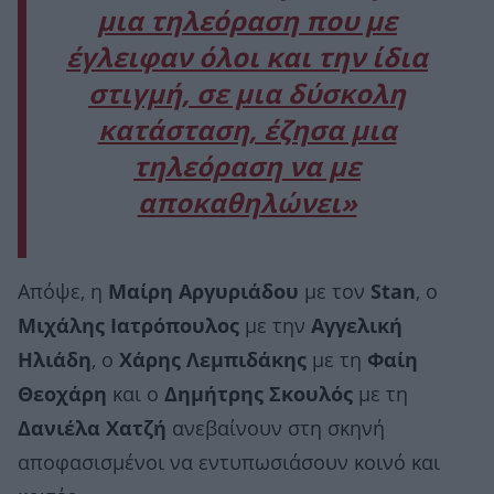
μια τηλεόραση που με
έγλειφαν όλοι και την ίδια
στιγμή, σε μια δύσκολη
κατάσταση, έζησα μια
τηλεόραση να με
αποκαθηλώνει»
Απόψε, η
Μαίρη Αργυριάδου
με τον
Stan
, ο
Μιχάλης Ιατρόπουλος
με την
Αγγελική
Ηλιάδη
, ο
Χάρης Λεμπιδάκης
με τη
Φαίη
Θεοχάρη
και ο
Δημήτρης Σκουλός
με τη
Δανιέλα Χατζή
ανεβαίνουν στη σκηνή
αποφασισμένοι να εντυπωσιάσουν κοινό και