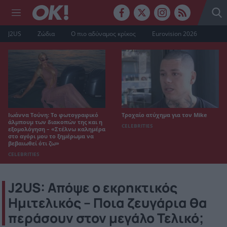
J2US
Ζώδια
Ο πιο αδύναμος κρίκος
Eurovision 2026
Ιωάννα Τούνη: Το φωτογραφικό
Τροχαίο ατύχημα για τον Mike
άλμπουμ των διακοπών της και η
CELEBRITIES
εξομολόγηση – «Στέλνω καλημέρα
στο αγόρι μου το ξημέρωμα να
βεβαιωθεί ότι ζω»
CELEBRITIES
J2US: Απόψε ο εκρηκτικός
Ημιτελικός – Ποια ζευγάρια θα
περάσουν στον μεγάλο Τελικό;