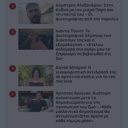
Δημήτρης Αλεξάνδρου: Στην
2
Κύθνο με τον μικρό Πάρη και
τη νταντά του – Οι
φωτογραφίες από την παραλία
Ιωάννα Τούνη: Το
3
φωτογραφικό άλμπουμ των
διακοπών της και η
εξομολόγηση – «Στέλνω
καλημέρα στο αγόρι μου το
ξημέρωμα να βεβαιωθεί ότι
ζω»
Δανάη Μπάρκα: Η
4
χιουμοριστική αντίδρασή της
σε αρνητικό σχόλιο για το νέο
της look
Χρήστος Κούγιας: Αυστηρή
5
ανακοίνωση μετά τα
δημοσιεύματα για την
προσωπική του ζωή – «Κάθε
μελλοντικό δημοσίευμα θα
αντιμετωπίζεται άμεσα με
κάθε νόμιμο μέσο»