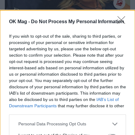
Δημήτρης Σταρόβας: Η συγκινητική του
OK Mag -
Do Not Process My Personal Information
ανάρτηση για τα γενέθλια της συζύγου του
Άννα Σταθάκη και το τρυφερό κείμενο
If you wish to opt-out of the sale, sharing to third parties, or
CELEBRITIES
processing of your personal or sensitive information for
targeted advertising by us, please use the below opt-out
section to confirm your selection. Please note that after your
opt-out request is processed you may continue seeing
interest-based ads based on personal information utilized by
us or personal information disclosed to third parties prior to
your opt-out. You may separately opt-out of the further
disclosure of your personal information by third parties on the
IAB’s list of downstream participants. This information may
also be disclosed by us to third parties on the
IAB’s List of
Downstream Participants
that may further disclose it to other
third parties.
Personal Data Processing Opt Outs
Δημήτρης Σταρόβας: Η συγκλονιστική