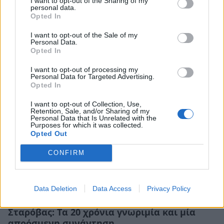
I want to opt-out of the Sharing of my
personal data.
εξομολόγηση για τα παιδικά του χρόνια – «Ο
Opted In
πατέρας μου με το που έμεινε η μητέρα μου
έγκυος, την έκανε»
I want to opt-out of the Sale of my
Personal Data.
CELEBRITIES
Opted In
I want to opt-out of processing my
Personal Data for Targeted Advertising.
Opted In
I want to opt-out of Collection, Use,
Retention, Sale, and/or Sharing of my
Personal Data that Is Unrelated with the
Purposes for which it was collected.
Opted Out
CONFIRM
Data Deletion
Data Access
Privacy Policy
Πυγμαλίων Δαδακαρίδης – Δημήτρης
Σταρόβας: Τα 20 χρόνια γνωριμία και μία
απρόσμενη συνάντηση