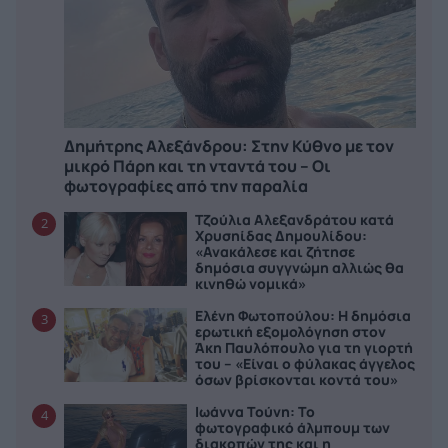
Δημήτρης Αλεξάνδρου: Στην Κύθνο με τον
μικρό Πάρη και τη νταντά του – Οι
φωτογραφίες από την παραλία
Τζούλια Αλεξανδράτου κατά
2
Χρυσηίδας Δημουλίδου:
«Ανακάλεσε και ζήτησε
δημόσια συγγνώμη αλλιώς θα
κινηθώ νομικά»
Ελένη Φωτοπούλου: Η δημόσια
3
ερωτική εξομολόγηση στον
Άκη Παυλόπουλο για τη γιορτή
του – «Είναι ο φύλακας άγγελος
όσων βρίσκονται κοντά του»
Ιωάννα Τούνη: Το
4
φωτογραφικό άλμπουμ των
διακοπών της και η