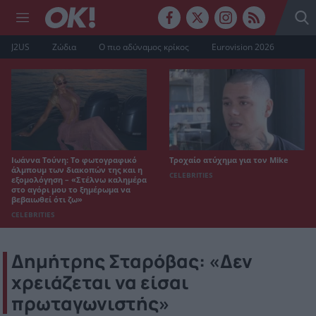
J2US
Ζώδια
Ο πιο αδύναμος κρίκος
Eurovision 2026
Ιωάννα Τούνη: Το φωτογραφικό
Τροχαίο ατύχημα για τον Mike
άλμπουμ των διακοπών της και η
CELEBRITIES
εξομολόγηση – «Στέλνω καλημέρα
στο αγόρι μου το ξημέρωμα να
βεβαιωθεί ότι ζω»
CELEBRITIES
Δημήτρης Σταρόβας: «Δεν
χρειάζεται να είσαι
πρωταγωνιστής»