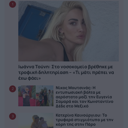
1
Ιωάννα Τούνη: Στο νοσοκομείο βρέθηκε με
τροφική δηλητηρίαση – «Τι μάτι πρέπει να
έχω φάει»
Νίκος Μουτσινάς: Η
2
εντυπωσιακή βόλτα με
αερόστατο μαζί την Ευγενία
Σαμαρά και τον Κωνσταντίνο
Δέδε στο Μεξικό
Κατερίνα Καινούργιου: Το
3
τρυφερό στιγμιότυπο με την
κόρη της στην Πάρο