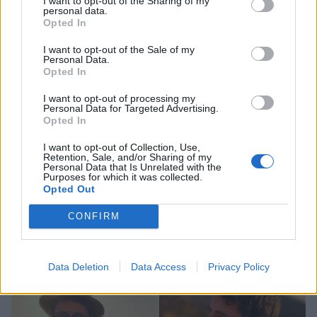
I want to opt-out of the Sharing of my
personal data.
Χριστίνα Κοντοβά: Η θεατρική έξοδος με τις
Opted In
δύο αδελφές της, Μπέττυ και Δώρα, και η
σπάνια κοινή φωτογραφία
I want to opt-out of the Sale of my
Personal Data.
CELEBRITIES
Opted In
I want to opt-out of processing my
Personal Data for Targeted Advertising.
ΔΕΙΤΕ ΑΚΟΜΑ
Opted In
I want to opt-out of Collection, Use,
ΧΡΙΣΤΙΝΑ ΚΟΝΤΟΒΑ
Retention, Sale, and/or Sharing of my
Personal Data that Is Unrelated with the
Purposes for which it was collected.
Opted Out
CONFIRM
ΠΕΡΙΣΣΟΤΕΡΑ ΣΤΟ
Data Deletion
Data Access
Privacy Policy