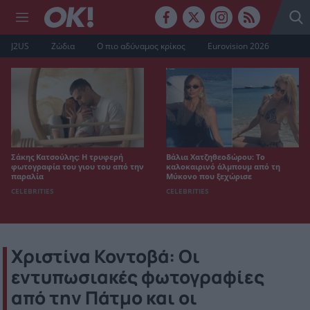
J2US
Ζώδια
Ο πιο αδύναμος κρίκος
Eurovision 2026
Σάκης Κατσούλης: Η τρυφερή
Βάλια Χατζηθεοδώρου: Το
φωτογραφία του γιου του από την
καλοκαιρινό άλμπουμ από τη
παραλία
Μύκονο που ξεχώρισε
CELEBRITIES
CELEBRITIES
Χριστίνα Κοντοβά: Οι
εντυπωσιακές φωτογραφίες
από την Πάτμο και οι