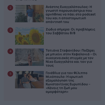
Ανέστης Ευαγγελόπουλος: Η
2
γνωστή παρουσιάστρια που
αρνήθηκε να πάει στο podcast
του και η αποστομωτική
απάντησή του
Ζώδια σήμερα: Οι προβλέψεις
3
του Σαββάτου 8/8
Τατιάνα Στεφανίδου: Ποζάρει
4
με μπικίνι στην Κεφαλονιά – Οι
οικογενειακές στιγμές με τον
Νίκο Ευαγγελάτο και τον γιο
τους
Γενέθλια για τον Φίλιππο
5
Μιχόπουλο: Η ερωτική
εξομολόγηση της
Κωνσταντίνας Ευρυπίδου –
«Κάνεις τη ζωή μου
ομορφότερη»