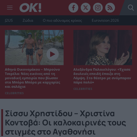
J2US
Ζώδια
Ο πιο αδύναμος κρίκος
Eurovision 2026
Αθηνά Οικονομάκου – Μπρούνο
Αλεξάνδρα Παλαιολόγου: «Έχασα
Τσερέλα: Νέες εικόνες από τη
δουλειές επειδή έπαιζα στη
μοναδική εμπειρία που βίωσαν
Λάμψη. Στο θέατρο με σνόμπαραν
στα Μπόρα Μπόρα με καρχαρίες
πάρα πολύ»
και σαλάχια
CELEBRITIES
CELEBRITIES
Σίσσυ Χρηστίδου – Χριστίνα
Κοντοβά: Οι καλοκαιρινές τους
στιγμές στο Αγαθονήσι