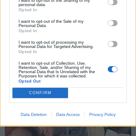
I want to opt-out of the Sharing of my
personal data.
Opted In
I want to opt-out of the Sale of my
Personal Data.
Opted In
I want to opt-out of processing my
Personal Data for Targeted Advertising.
Opted In
I want to opt-out of Collection, Use,
Retention, Sale, and/or Sharing of my
Personal Data that Is Unrelated with the
Purposes for which it was collected.
Σίσσυ Χρηστίδου – Νίκος Κοκλώνης:
Opted Out
Αχώριστοι και στη Μύκονο!
CONFIRM
PAPARAZZI
Data Deletion
Data Access
Privacy Policy