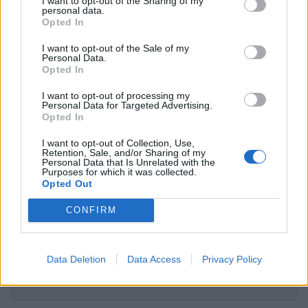
I want to opt-out of the Sharing of my
personal data.
Opted In
I want to opt-out of the Sale of my
Personal Data.
Opted In
I want to opt-out of processing my
Personal Data for Targeted Advertising.
Opted In
Αθηνά Οικονομάκου & Μπρούνο Τσερέλα:
Παραμυθένιες εικόνες από τη Μοορέα – Οι
I want to opt-out of Collection, Use,
ρομαντικές τους στιγμές σε ένα καρουζέλ
Retention, Sale, and/or Sharing of my
Personal Data that Is Unrelated with the
φωτογραφιών
Purposes for which it was collected.
Opted Out
CELEBRITIES
CONFIRM
ΔΕΙΤΕ ΑΚΟΜΑ
Data Deletion
Data Access
Privacy Policy
ΑΘΗΝΑ ΟΙΚΟΝΟΜΑΚΟΥ
ΜΠΡΟΥΝΟ ΤΣΕΡΕΛΑ