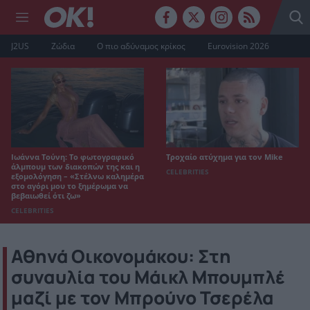
J2US
Ζώδια
Ο πιο αδύναμος κρίκος
Eurovision 2026
Ιωάννα Τούνη: Το φωτογραφικό
Τροχαίο ατύχημα για τον Mike
άλμπουμ των διακοπών της και η
CELEBRITIES
εξομολόγηση – «Στέλνω καλημέρα
στο αγόρι μου το ξημέρωμα να
βεβαιωθεί ότι ζω»
CELEBRITIES
Αθηνά Οικονομάκου: Στη
συναυλία του Μάικλ Μπουμπλέ
μαζί με τον Μπρούνο Τσερέλα