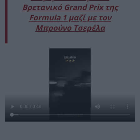
Βρετανικό Grand Prix της
Formula 1 μαζί με τον
Μπρούνο Τσερέλα