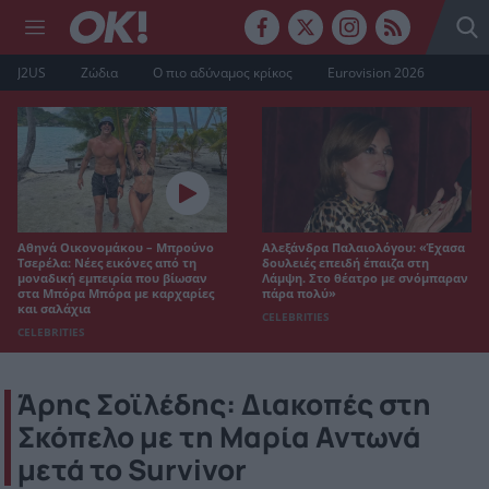
J2US
Ζώδια
Ο πιο αδύναμος κρίκος
Eurovision 2026
Αθηνά Οικονομάκου – Μπρούνο
Αλεξάνδρα Παλαιολόγου: «Έχασα
Τσερέλα: Νέες εικόνες από τη
δουλειές επειδή έπαιζα στη
μοναδική εμπειρία που βίωσαν
Λάμψη. Στο θέατρο με σνόμπαραν
στα Μπόρα Μπόρα με καρχαρίες
πάρα πολύ»
και σαλάχια
CELEBRITIES
CELEBRITIES
Άρης Σοϊλέδης: Διακοπές στη
Σκόπελο με τη Μαρία Αντωνά
μετά το Survivor