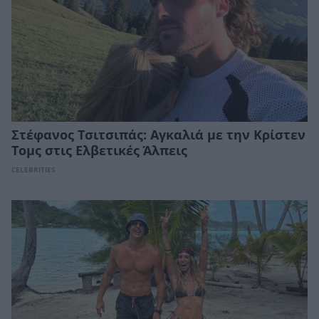
Στέφανος Τσιτσιπάς: Αγκαλιά με την Κρίστεν
Τομς στις Ελβετικές Άλπεις
CELEBRITIES