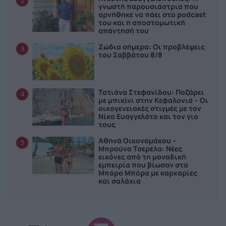
2
γνωστή παρουσιάστρια που
αρνήθηκε να πάει στο podcast
του και η αποστομωτική
απάντησή του
Ζώδια σήμερα: Οι προβλέψεις
3
του Σαββάτου 8/8
Τατιάνα Στεφανίδου: Ποζάρει
4
με μπικίνι στην Κεφαλονιά – Οι
οικογενειακές στιγμές με τον
Νίκο Ευαγγελάτο και τον γιο
τους
Αθηνά Οικονομάκου –
5
Μπρούνο Τσερέλα: Νέες
εικόνες από τη μοναδική
εμπειρία που βίωσαν στα
Μπόρα Μπόρα με καρχαρίες
και σαλάχια