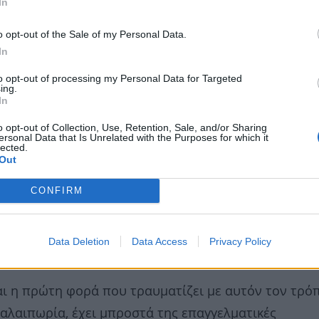
In
o opt-out of the Sale of my Personal Data.
In
to opt-out of processing my Personal Data for Targeted
ing.
In
o opt-out of Collection, Use, Retention, Sale, and/or Sharing
ersonal Data that Is Unrelated with the Purposes for which it
lected.
Out
CONFIRM
τις σκάλες, σε μια στιγμή απροσεξίας. Όπως είπε, έ
ντας ότι απέμενε μόνο ένα, ενώ στην πραγματικότη
Data Deletion
Data Access
Privacy Policy
αι να βρεθεί στο πάτωμα.
αι η πρώτη φορά που τραυματίζει με αυτόν τον τρό
αλαιπωρία, έχει μπροστά της επαγγελματικές