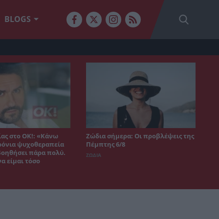
BLOGS
ας στο ΟΚ!: «Κάνω
Ζώδια σήμερα: Οι προβλέψεις της
χρόνια ψυχοθεραπεία
Πέμπτης 6/8
 βοηθήσει πάρα πολύ.
ΖΩΔΙΑ
α είμαι τόσο