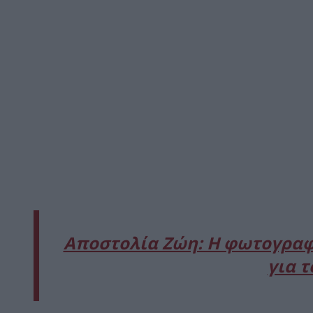
Αποστολία Ζώη: Η φωτογραφί
για τ