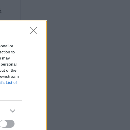
ά
sonal or
ection to
ou may
 personal
out of the
 downstream
B’s List of