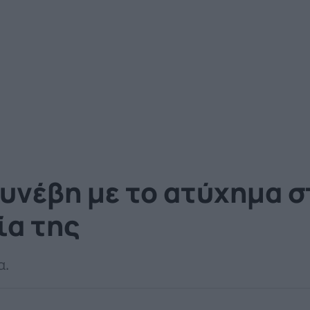
υνέβη με το ατύχημα σ
ία της
α.