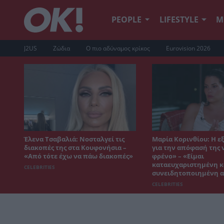
PEOPLE
LIFESTYLE
Μ
J2US
Ζώδια
Ο πιο αδύναμος κρίκος
Eurovision 2026
Έλενα Τσαβαλιά: Νοσταλγεί τις
Μαρία Κορινθίου: Η 
διακοπές της στα Κουφονήσια –
για την απόφασή της 
«Από τότε έχω να πάω διακοπές»
φρένο» – «Είμαι
καταευχαριστημένη κ
CELEBRITIES
συνειδητοποιημένη 
CELEBRITIES