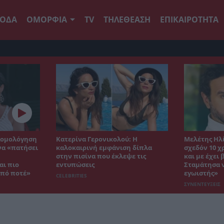
ΟΔΑ
ΟΜΟΡΦΙΑ
TV
ΤΗΛΕΘΕΑΣΗ
ΕΠΙΚΑΙΡΟΤΗΤΑ
εξομολόγηση
Κατερίνα Γερονικολού: Η
Μελέτης Ηλί
να «πατήσει
καλοκαιρινή εμφάνιση δίπλα
σχεδόν 10 
στην πισίνα που έκλεψε τις
και με έχει
αι πιο
εντυπώσεις
Σταμάτησα ν
από ποτέ»
εγωιστής»
CELEBRITIES
ΣΥΝΕΝΤΕΥΞΕΙΣ