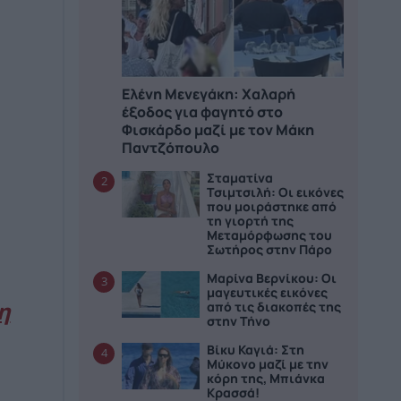
Ελένη Μενεγάκη: Χαλαρή
έξοδος για φαγητό στο
Φισκάρδο μαζί με τον Μάκη
Παντζόπουλο
Σταματίνα
2
Τσιμτσιλή: Οι εικόνες
που μοιράστηκε από
τη γιορτή της
Μεταμόρφωσης του
Σωτήρος στην Πάρο
Μαρίνα Βερνίκου: Οι
3
μαγευτικές εικόνες
από τις διακοπές της
η
στην Τήνο
Βίκυ Καγιά: Στη
4
Μύκονο μαζί με την
κόρη της, Μπιάνκα
Κρασσά!