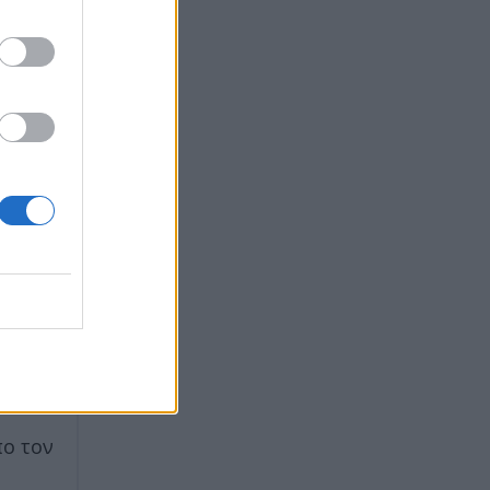
κλεισε
τα
πο τον