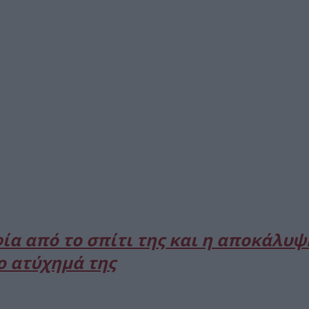
α από το σπίτι της και η αποκάλυψ
ο ατύχημά της