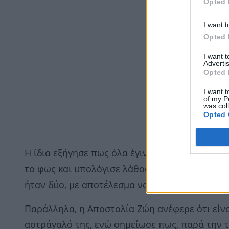
Opted 
I want t
Opted 
I want 
Advertis
Opted 
I want t
of my P
was col
Opted 
Η ίδια εξήγησε πως όλα έγιναν όταν κατέβαινε 
το φως και υπολόγισε λάθος τα σκαλιά, θεωρώ
ήταν δύο, με αποτέλεσμα να πατήσει άτσαλα κ
Παράλληλα, η Αποστολία Ζώη ανέφερε ότι είν
αστράγαλό της, ενώ σημείωσε πως, παρά την τ