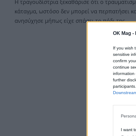
Η τραγουδίστρια ξεκαθάρισε ότι ο τραυματισμό
κάταγμα, ωστόσο δεν μπορεί να περπατήσει κ
ανησύχησε μήπως είχε σπάσει το πόδι της.
OK Mag -
If you wish 
sensitive in
confirm you
continue se
information 
further disc
participants
Downstream 
Persona
I want t