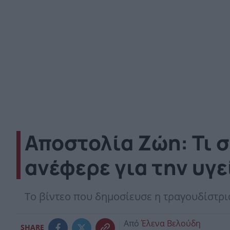
Αποστολία Ζώη: Τι σ
ανέφερε για την υγε
Τo βίντεο που δημοσίευσε η τραγουδίστρι
Από
Έλενα Βελούδη
SHARE