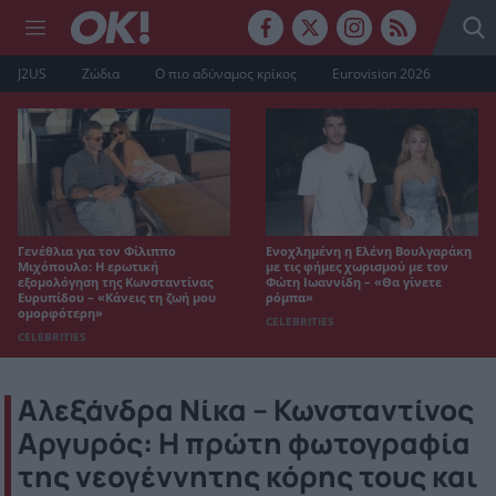
J2US
Ζώδια
Ο πιο αδύναμος κρίκος
Eurovision 2026
Γενέθλια για τον Φίλιππο
Ενοχλημένη η Ελένη Βουλγαράκη
Μιχόπουλο: Η ερωτική
με τις φήμες χωρισμού με τον
εξομολόγηση της Κωνσταντίνας
Φώτη Ιωαννίδη – «Θα γίνετε
Ευρυπίδου – «Κάνεις τη ζωή μου
ρόμπα»
ομορφότερη»
CELEBRITIES
CELEBRITIES
Αλεξάνδρα Νίκα – Κωνσταντίνος
Αργυρός: Η πρώτη φωτογραφία
της νεογέννητης κόρης τους και