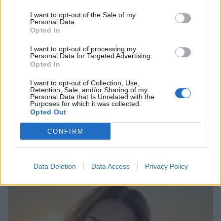
I want to opt-out of the Sale of my
Personal Data.
Opted In
I want to opt-out of processing my
Personal Data for Targeted Advertising.
Opted In
I want to opt-out of Collection, Use,
Retention, Sale, and/or Sharing of my
Personal Data that Is Unrelated with the
Purposes for which it was collected.
Opted Out
Ευρυδίκη Βαλαβάνη: Οικογενειακές στιγμές
στην Εύβοια μαζί με τον Γρηγόρη Μόργκαν
CONFIRM
και τον γιο τους – «Αυτή είναι η πραγματική
πολυτέλεια»
CELEBRITIES
Data Deletion
Data Access
Privacy Policy