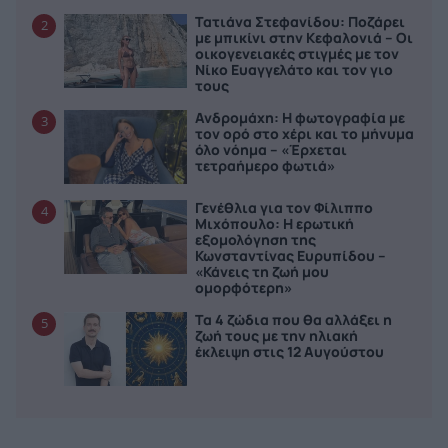
Τατιάνα Στεφανίδου: Ποζάρει
2
με μπικίνι στην Κεφαλονιά – Οι
οικογενειακές στιγμές με τον
Νίκο Ευαγγελάτο και τον γιο
τους
Ανδρομάχη: Η φωτογραφία με
3
τον ορό στο χέρι και το μήνυμα
όλο νόημα – «Έρχεται
τετραήμερο φωτιά»
Γενέθλια για τον Φίλιππο
4
Μιχόπουλο: Η ερωτική
εξομολόγηση της
Κωνσταντίνας Ευρυπίδου –
«Κάνεις τη ζωή μου
ομορφότερη»
Τα 4 ζώδια που θα αλλάξει η
5
ζωή τους με την ηλιακή
έκλειψη στις 12 Αυγούστου