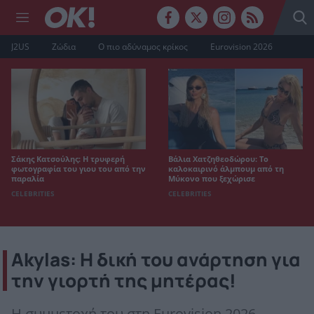
J2US
Ζώδια
Ο πιο αδύναμος κρίκος
Eurovision 2026
Σάκης Κατσούλης: Η τρυφερή
Βάλια Χατζηθεοδώρου: Το
φωτογραφία του γιου του από την
καλοκαιρινό άλμπουμ από τη
παραλία
Μύκονο που ξεχώρισε
CELEBRITIES
CELEBRITIES
Akylas: Η δική του ανάρτηση για
την γιορτή της μητέρας!