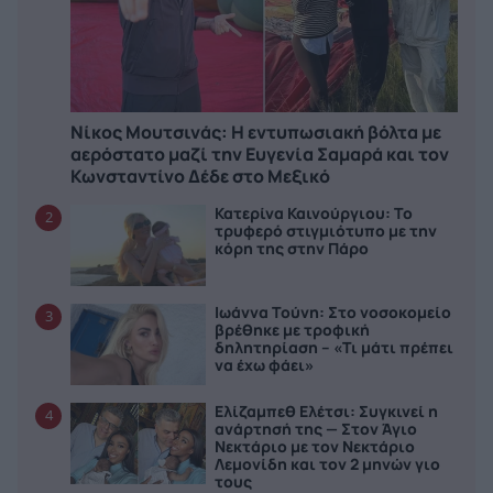
Νίκος Μουτσινάς: Η εντυπωσιακή βόλτα με
αερόστατο μαζί την Ευγενία Σαμαρά και τον
Κωνσταντίνο Δέδε στο Μεξικό
Κατερίνα Καινούργιου: Το
2
τρυφερό στιγμιότυπο με την
κόρη της στην Πάρο
Ιωάννα Τούνη: Στο νοσοκομείο
3
βρέθηκε με τροφική
δηλητηρίαση – «Τι μάτι πρέπει
να έχω φάει»
Ελίζαμπεθ Ελέτσι: Συγκινεί η
4
ανάρτησή της — Στον Άγιο
Νεκτάριο με τον Νεκτάριο
Λεμονίδη και τον 2 μηνών γιο
τους