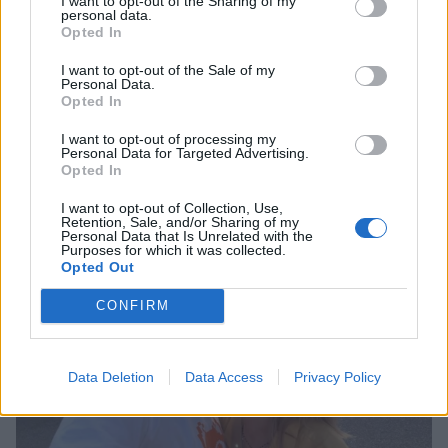
I want to opt-out of the Sharing of my
personal data.
Opted In
I want to opt-out of the Sale of my
Personal Data.
Opted In
Akylas: Η εξομολόγηση για τη Eurovision και
η σκέψη να επιστρέψει – «Δεν αξίζαμε τη
I want to opt-out of processing my
10η θέση»
Personal Data for Targeted Advertising.
Opted In
CELEBRITIES
I want to opt-out of Collection, Use,
Retention, Sale, and/or Sharing of my
Personal Data that Is Unrelated with the
Purposes for which it was collected.
Opted Out
CONFIRM
Data Deletion
Data Access
Privacy Policy