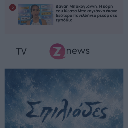
Δανάη Μπακογιάννη: Η κόρη
5
του Κώστα Μπακογιάννη έκανε
δεύτερο πανελλήνιο ρεκόρ στα
εμπόδια
TV