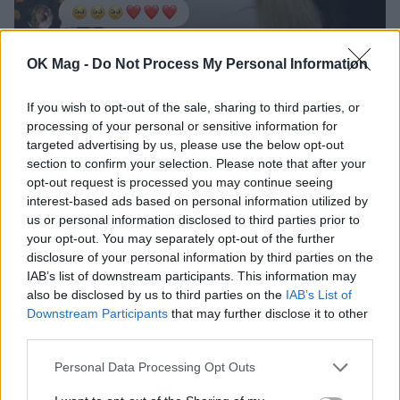
Διαβάστε επίσης:
Akylas: Από viral
OK Mag -
Do Not Process My Personal Information
καλλιτέχνης του Tik Tok, σε μεγάλο φαβορί
If you wish to opt-out of the sale, sharing to third parties, or
για τη νίκη της Ελλάδας στην Eurovision,
processing of your personal or sensitive information for
μετά από 21 χρόνια
targeted advertising by us, please use the below opt-out
section to confirm your selection. Please note that after your
opt-out request is processed you may continue seeing
ΣΧΕΤΙΚΑ ΑΡΘΡΑ
interest-based ads based on personal information utilized by
us or personal information disclosed to third parties prior to
your opt-out. You may separately opt-out of the further
disclosure of your personal information by third parties on the
IAB’s list of downstream participants. This information may
also be disclosed by us to third parties on the
IAB’s List of
Downstream Participants
that may further disclose it to other
third parties.
Personal Data Processing Opt Outs