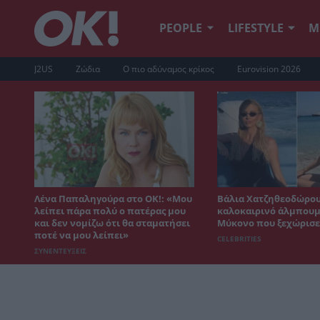
PEOPLE
LIFESTYLE
Μ
J2US
Ζώδια
Ο πιο αδύναμος κρίκος
Eurovision 2026
Λένα Παπαληγούρα στο ΟΚ!: «Μου
Βάλια Χατζηθεοδώρου
λείπει πάρα πολύ ο πατέρας μου
καλοκαιρινό άλμπουμ
και δεν νομίζω ότι θα σταματήσει
Μύκονο που ξεχώρισε
ποτέ να μου λείπει»
CELEBRITIES
ΣΥΝΕΝΤΕΥΞΕΙΣ