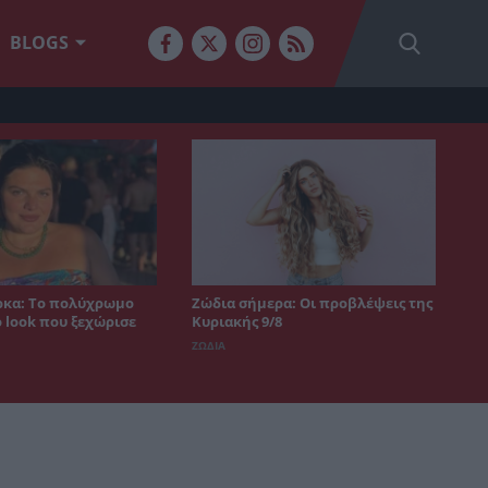
BLOGS
κα: Το πολύχρωμο
Ζώδια σήμερα: Οι προβλέψεις της
 look που ξεχώρισε
Κυριακής 9/8
ΖΩΔΙΑ