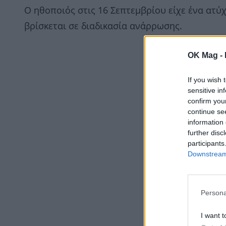
Ο ηθοποιός στις 16 Σεπτεμβρίου είχε ένα ατύ
βρίσκεται σε διαδικασία ανάρρωσης.
OK Mag -
If you wish 
sensitive in
confirm you
continue se
information 
further disc
participants
Downstream 
Persona
I want t