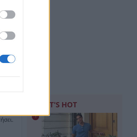
 και
WHAT'S HOT
ταν το
1
ήσει.