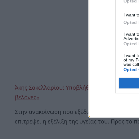
Opted 
I want t
Opted 
I want 
Advertis
Opted 
I want t
of my P
was col
Opted 
Άκης Σακελλαρίου: Υποβλήθηκε σε χειρουργείο
βελόνες»
Στην ανακοίνωση που εξέδωσε η παραγωγή επι
επιτρέψει η εξέλιξη της υγείας του. Προς το