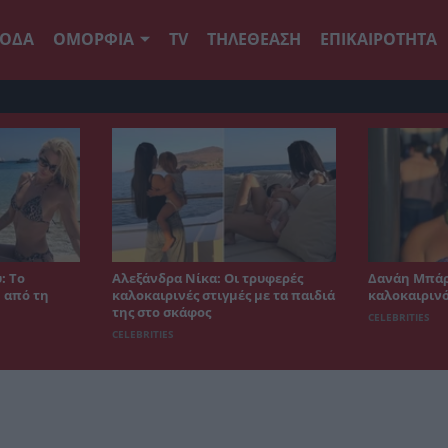
ΟΔΑ
ΟΜΟΡΦΙΑ
TV
ΤΗΛΕΘΕΑΣΗ
ΕΠΙΚΑΙΡΟΤΗΤΑ
: Το
Αλεξάνδρα Νίκα: Οι τρυφερές
Δανάη Μπάρ
 από τη
καλοκαιρινές στιγμές με τα παιδιά
καλοκαιρινό
της στο σκάφος
CELEBRITIES
CELEBRITIES