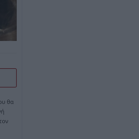
ου θα
γή
τον