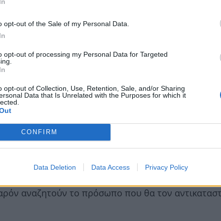
In
o opt-out of the Sale of my Personal Data.
In
to opt-out of processing my Personal Data for Targeted
ing.
In
o opt-out of Collection, Use, Retention, Sale, and/or Sharing
ersonal Data that Is Unrelated with the Purposes for which it
lected.
Out
CONFIRM
 μετά το ατύχημα! «Έχω στο πέλμα μου λάμες, βίδες
Data Deletion
Data Access
Privacy Policy
σημαίνεται ότι ο Άκη Σακελλαρίου θα επιστρέψει ό
 παρόν αναζητούν το πρόσωπο που θα τον αντικαταστ