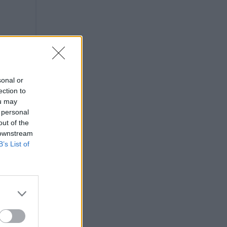
sonal or
ection to
ou may
 personal
out of the
 downstream
B’s List of