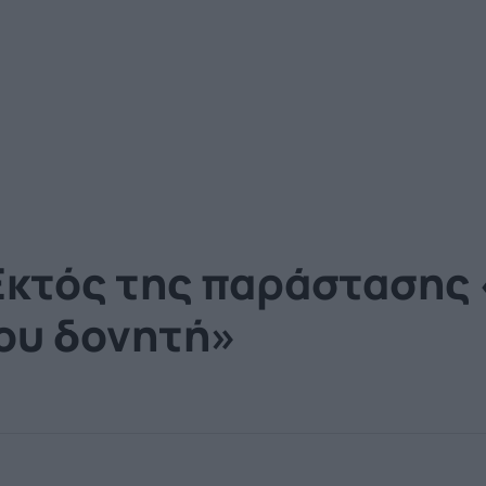
Εκτός της παράστασης 
του δονητή»