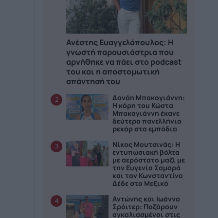
Ανέστης Ευαγγελόπουλος: Η
γνωστή παρουσιάστρια που
αρνήθηκε να πάει στο podcast
του και η αποστομωτική
απάντησή του
Δανάη Μπακογιάννη:
2
Η κόρη του Κώστα
Μπακογιάννη έκανε
δεύτερο πανελλήνιο
ρεκόρ στα εμπόδια
Νίκος Μουτσινάς: Η
3
εντυπωσιακή βόλτα
με αερόστατο μαζί με
την Ευγενία Σαμαρά
και τον Κωνσταντίνο
Δέδε στο Μεξικό
Αντώνης και Ιωάννα
4
Σρόιτερ: Ποζάρουν
αγκαλιασμένοι στις