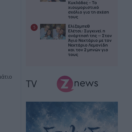
Κυκλάδες – Το
χιουμοριστικό
σχόλιο για τη σχέση
τους
Ελίζαμπεθ
5
Ελέτσι: Συγκινεί η
ανάρτησή της — Στον
Άγιο Νεκτάριο με τον
Νεκτάριο Λεμονίδη
και τον 2 μηνών γιο
τους
μάτιο
TV