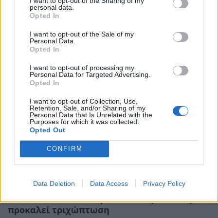
I want to opt-out of the Sharing of my
personal data.
Opted In
Sleek dreams: Πώς θα τιθασεύσετε τα μαλλιά
I want to opt-out of the Sale of my
που φριζάρουν
Personal Data.
Opted In
ΟΜΟΡΦΙΑ
I want to opt-out of processing my
Personal Data for Targeted Advertising.
Opted In
I want to opt-out of Collection, Use,
Retention, Sale, and/or Sharing of my
Personal Data that Is Unrelated with the
Purposes for which it was collected.
Opted Out
CONFIRM
Data Deletion
Data Access
Privacy Policy
Το συστατικό του σαμπουάν σας που σας
προκαλεί τριχώπτωση