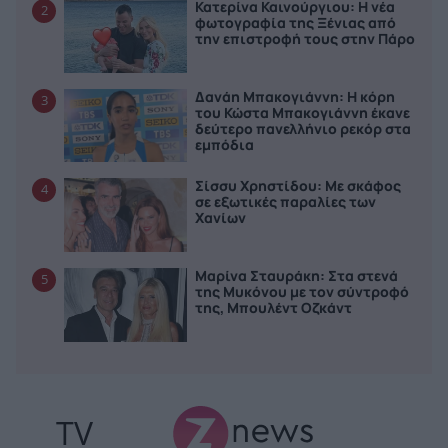
Κατερίνα Καινούργιου: Η νέα
2
φωτογραφία της Ξένιας από
την επιστροφή τους στην Πάρο
Δανάη Μπακογιάννη: Η κόρη
3
του Κώστα Μπακογιάννη έκανε
δεύτερο πανελλήνιο ρεκόρ στα
εμπόδια
Σίσσυ Χρηστίδου: Με σκάφος
4
σε εξωτικές παραλίες των
Χανίων
Μαρίνα Σταυράκη: Στα στενά
5
της Μυκόνου με τον σύντροφό
της, Μπουλέντ Οζκάντ
TV