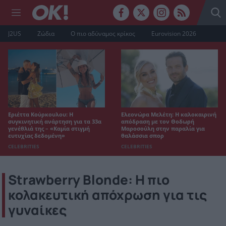
J2US
Ζώδια
Ο πιο αδύναμος κρίκος
Eurovision 2026
Εριέττα Κούρκουλου: Η
Ελεονώρα Μελέτη: Η καλοκαιρινή
συγκινητική ανάρτηση για τα 33α
απόδραση με τον Θοδωρή
γενέθλιά της – «Καμία στιγμή
Μαροσούλη στην παραλία για
ευτυχίας δεδομένη»
θαλάσσια σπορ
CELEBRITIES
CELEBRITIES
Strawberry Blonde: Η πιο
κολακευτική απόχρωση για τις
γυναίκες