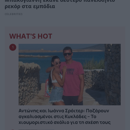
Μπακογιάννη έκανε δεύτερο πανελλήνιο
ρεκόρ στα εμπόδια
CELEBRITIES
WHAT'S HOT
1
Αντώνης και Ιωάννα Σρόιτερ: Ποζάρουν
αγκαλιασμένοι στις Κυκλάδες – Το
χιουμοριστικό σχόλιο για τη σχέση τους