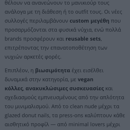
θέλουν να ανανεώνουν το μανικιούρ τους
ανάλογα με τη διάθεση ή το outfit τους. Οι νέες
συλλογές περιλαμβάνουν
custom μεγέθη
που
προσαρμόζονται στα φυσικά νύχια, ενώ πολλά
brands προσφέρουν και
reusable sets
,
επιτρέποντας την επανατοποθέτηση των
νυχιών αρκετές φορές.
Επιπλέον, η
βιωσιμότητα
έχει εισέλθει
δυναμικά στην κατηγορία, με
vegan
κόλλες
,
ανακυκλώσιμες συσκευασίες
και
σχεδιασμούς εμπνευσμένους από την απλότητα
του μινιμαλισμού. Από το clean nude μέχρι τα
glazed donut nails, τα press-ons καλύπτουν κάθε
αισθητικό προφίλ — από minimal lovers μέχρι