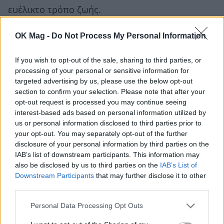
ευέλικτο τρόπο ζωής.
Πλέον δεν θεωρούνται «λύση ανάγκης», αλλά
OK Mag -
Do Not Process My Personal Information
ένα
fashion statement
που συμπληρώνει την
If you wish to opt-out of the sale, sharing to third parties, or
προσωπική εικόνα με τον ίδιο τρόπο που το
processing of your personal or sensitive information for
κάνει ένα κόσμημα ή ένα ζευγάρι γόβες.
targeted advertising by us, please use the below opt-out
section to confirm your selection. Please note that after your
Editor’s Note
opt-out request is processed you may continue seeing
interest-based ads based on personal information utilized by
us or personal information disclosed to third parties prior to
Τα press-on nails δεν είναι απλώς μια τάση —
your opt-out. You may separately opt-out of the further
είναι μια
νέα προσέγγιση στην ομορφιά
. Ένα
disclosure of your personal information by third parties on the
IAB’s list of downstream participants. This information may
εργαλείο που επιτρέπει σε κάθε γυναίκα να έχει
also be disclosed by us to third parties on the
IAB’s List of
άψογο αποτέλεσμα, όποτε το θελήσει, χωρίς
Downstream Participants
that may further disclose it to other
third parties.
περιορισμούς.
Είναι η απόδειξη πως η κομψότητα σήμερα δεν
Personal Data Processing Opt Outs
χρειάζεται χρόνο, αλλά
σωστές επιλογές
.