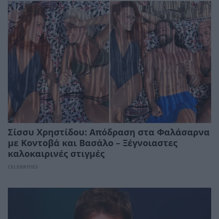
Σίσσυ Χρηστίδου: Απόδραση στα Φαλάσαρνα
με Κοντοβά και Βασάλο – Ξέγνοιαστες
καλοκαιρινές στιγμές
CELEBRITIES