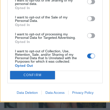
I want to opt-out of the Sharing of my
personal data.
Opted In
Διαβάστε επίσης:
Το πολύχρωμο φθινοπωρινό
μανικιούρ της Ίρις Λο που θα λατρέψετε
I want to opt-out of the Sale of my
Personal Data.
Opted In
ΣΧΕΤΙΚΑ ΑΡΘΡΑ
I want to opt-out of processing my
Personal Data for Targeted Advertising.
Opted In
I want to opt-out of Collection, Use,
Retention, Sale, and/or Sharing of my
Personal Data that Is Unrelated with the
Purposes for which it was collected.
Opted Out
CONFIRM
Data Deletion
Data Access
Privacy Policy