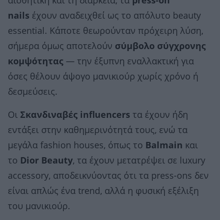
αισθητική και τη διάρκεια, τα
press-on
nails
έχουν αναδειχθεί ως το απόλυτο beauty
essential. Κάποτε θεωρούνταν πρόχειρη λύση,
σήμερα όμως αποτελούν
σύμβολο σύγχρονης
κομψότητας
— την έξυπνη εναλλακτική για
όσες θέλουν άψογο μανικιούρ χωρίς χρόνο ή
δεσμεύσεις.
Οι
Σκανδιναβές influencers
τα έχουν ήδη
εντάξει στην καθημερινότητά τους, ενώ τα
μεγάλα fashion houses, όπως το
Balmain
και
το
Dior Beauty
, τα έχουν μετατρέψει σε luxury
accessory, αποδεικνύοντας ότι τα press-ons δεν
είναι απλώς ένα trend, αλλά η φυσική εξέλιξη
του μανικιούρ.