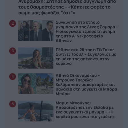
Ανδρομάχη: Ζήτησε δημόσια συγγνώμη από
τους θαυμαστές της – «Κάποιες φορές το
σώμα μας φωνάζει “όχι”»
Συγκίνηση στο ετήσιο
2
μνημόσυνο της Λένας Σαμαρά –
Η οικογένεια τίμησε τη μνήμη
της στο Α’ Νεκροταφείο
Αθηνών
Πέθανε στα 26 της η TikToker
3
Σίντνεϊ Τόουλ – Συγκλόνισε με
τη μάχη της απέναντι στον
καρκίνο
Αθηνά Οικονομάκου –
4
Μπρούνο Τσερέλα:
Κολύμπησαν με καρχαρίες και
σαλάχια στη μαγευτική Μπόρα
Μπόρα
Μαρία Μενούνος:
5
Αποχαιρέτησε την Ελλάδα με
ένα συγκινητικό μήνυμα – «Η
καρδιά μου είναι πιο γεμάτη»