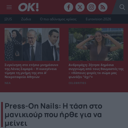
J2US
Ζώδια
Ο πιο αδύναμος κρίκος
Eurovision 2026
Συγκίνηση στο ετήσιο μνημόσυνο
Ανδρομάχη: Ζήτησε δημόσια
της Λένας Σαμαρά – Η οικογένεια
συγγνώμη από τους θαυμαστές της
τίμησε τη μνήμη της στο Α’
– «Κάποιες φορές το σώμα μας
Νεκροταφείο Αθηνών
φωνάζει “όχι”»
ΝΕΑ
CELEBRITIES
Press-On Nails: Η τάση στο
μανικιούρ που ήρθε για να
μείνει