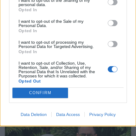
I want to opt-out of the Sharing of my
personal data.
Opted In
I want to opt-out of the Sale of my
Personal Data.
Opted In
I want to opt-out of processing my
Personal Data for Targeted Advertising.
Opted In
I want to opt-out of Collection, Use,
Retention, Sale, and/or Sharing of my
Personal Data that Is Unrelated with the
Μελέτης Ηλίας στο ΟΚ!: «Κάνω σχεδόν 10
Purposes for which it was collected.
Opted Out
χρόνια ψυχοθεραπεία και με έχει βοηθήσει
πάρα πολύ. Σταμάτησα να είμαι τόσο
CONFIRM
εγωιστής»
ΣΥΝΕΝΤΕΥΞΕΙΣ
Data Deletion
Data Access
Privacy Policy