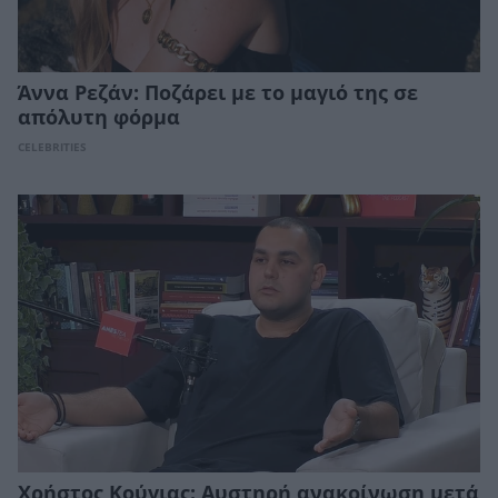
Άννα Ρεζάν: Ποζάρει με το μαγιό της σε
απόλυτη φόρμα
CELEBRITIES
Χρήστος Κούγιας: Αυστηρή ανακοίνωση μετά