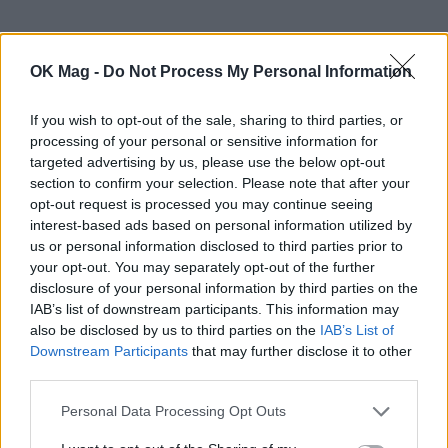
OK Mag -
Do Not Process My Personal Information
If you wish to opt-out of the sale, sharing to third parties, or
processing of your personal or sensitive information for
targeted advertising by us, please use the below opt-out
section to confirm your selection. Please note that after your
opt-out request is processed you may continue seeing
Διαβάστε επίσης:
Ηρώ Πεκτέση – Αντιγόνη
interest-based ads based on personal information utilized by
Μακρή: «Είναι πολύ πιο εύκολο οι άνθρωποι να
us or personal information disclosed to third parties prior to
your opt-out. You may separately opt-out of the further
αποδεχτούν έναν γκέι άντρα παρά μια γκέι
disclosure of your personal information by third parties on the
γυναίκα»
IAB’s list of downstream participants. This information may
also be disclosed by us to third parties on the
IAB’s List of
Downstream Participants
that may further disclose it to other
ΣΧΕΤΙΚΑ ΑΡΘΡΑ
third parties.
Personal Data Processing Opt Outs