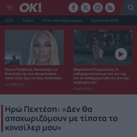
J2US
Ζώδια
Ο πιο αδύναμος κρίκος
Eurovision 2026
Έλενα Τσαβαλιά: Νοσταλγεί τις
Μαριαλένα Ρουμελιώτη: Η
διακοπές της στα Κουφονήσια –
καθημερινότητα με τον γιο της
«Από τότε έχω να πάω διακοπές»
και το αυθόρμητο βίντεο για την
ανησυχία του
CELEBRITIES
CELEBRITIES
Ηρώ Πεκτέση: «Δεν θα
αποχωριζόμουν με τίποτα το
κονσίλερ μου»