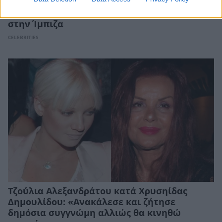
Ανδρέας Γεωργίου – Σιμώνη Χριστοδούλου:
Το φωτογραφικό άλμπουμ από το ταξίδι τους
στην Ίμπιζα
CELEBRITIES
Τζούλια Αλεξανδράτου κατά Χρυσηίδας
Δημουλίδου: «Ανακάλεσε και ζήτησε
δημόσια συγγνώμη αλλιώς θα κινηθώ