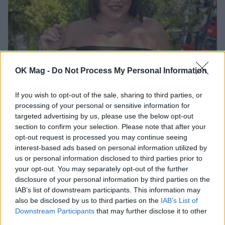
OK Mag -
Do Not Process My Personal Information
Δανάη Μπάρκα: Η χιουμοριστική αντίδρασή
της σε αρνητικό σχόλιο για το νέο της look
If you wish to opt-out of the sale, sharing to third parties, or
processing of your personal or sensitive information for
CELEBRITIES
targeted advertising by us, please use the below opt-out
section to confirm your selection. Please note that after your
opt-out request is processed you may continue seeing
interest-based ads based on personal information utilized by
us or personal information disclosed to third parties prior to
your opt-out. You may separately opt-out of the further
disclosure of your personal information by third parties on the
IAB’s list of downstream participants. This information may
also be disclosed by us to third parties on the
IAB’s List of
Downstream Participants
that may further disclose it to other
third parties.