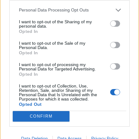
Personal Data Processing Opt Outs
Δημήτρης Αλεξάνδρου: Στην Κύθνο με τον
I want to opt-out of the Sharing of my
personal data.
μικρό Πάρη και τη νταντά του – Οι
Opted In
φωτογραφίες από την παραλία
I want to opt-out of the Sale of my
CELEBRITIES
Personal Data.
Opted In
I want to opt-out of processing my
Personal Data for Targeted Advertising.
Opted In
I want to opt-out of Collection, Use,
Retention, Sale, and/or Sharing of my
Personal Data that Is Unrelated with the
Purposes for which it was collected.
Opted Out
CONFIRM
Data Deletion
Data Access
Privacy Policy