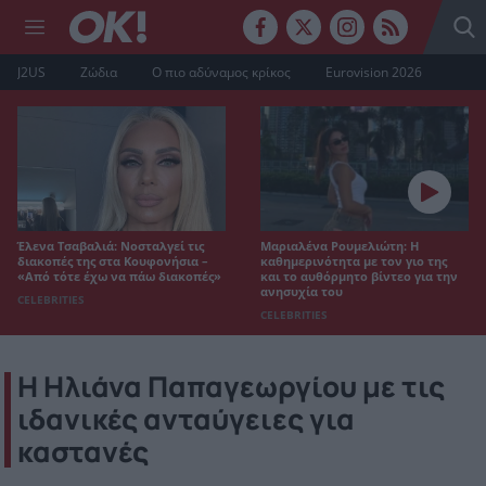
J2US
Ζώδια
Ο πιο αδύναμος κρίκος
Eurovision 2026
Έλενα Τσαβαλιά: Νοσταλγεί τις
Μαριαλένα Ρουμελιώτη: Η
διακοπές της στα Κουφονήσια –
καθημερινότητα με τον γιο της
«Από τότε έχω να πάω διακοπές»
και το αυθόρμητο βίντεο για την
ανησυχία του
CELEBRITIES
CELEBRITIES
Η Ηλιάνα Παπαγεωργίου με τις
ιδανικές ανταύγειες για
καστανές