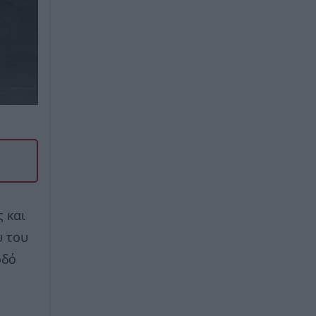
ς και
υ του
οδό