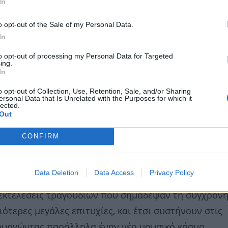
In
o opt-out of the Sale of my Personal Data.
In
to opt-out of processing my Personal Data for Targeted
ing.
In
o opt-out of Collection, Use, Retention, Sale, and/or Sharing
ersonal Data that Is Unrelated with the Purposes for which it
lected.
Out
CONFIRM
Data Deletion
Data Access
Privacy Policy
ς εκτελέσεις τραγουδιών που σημάδεψαν τη σύγχρον
ιότερες μεγάλες επιτυχίες, και έτσι συστήνουν στις
ιουργώντας παράλληλα έναν νέο μουσικό κόσμο.