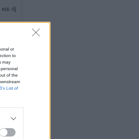
και dj
 τις
ι
sonal or
ection to
ou may
 personal
out of the
 downstream
B’s List of