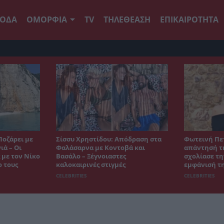
ΟΔΑ
ΟΜΟΡΦΙΑ
TV
ΤΗΛΕΘΕΑΣΗ
ΕΠΙΚΑΙΡΟΤΗΤΑ
Ποζάρει με
Σίσσυ Χρηστίδου: Απόδραση στα
Φωτεινή Πε
ιά – Οι
Φαλάσαρνα με Κοντοβά και
απάντησή τη
 με τον Νίκο
Βασάλο – Ξέγνοιαστες
σχολίασε τη
ο τους
καλοκαιρινές στιγμές
εμφάνισή τ
CELEBRITIES
CELEBRITIES