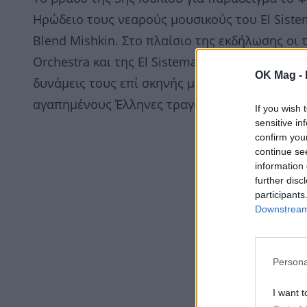
Ηρώδειο τους νεαρούς μουσικούς του El Siste
Blend Mishkin. Στο πλαίσιο της εκδήλωσης οι 
Orchestra και της El Sistema Greece Youth Cho
OK Mag -
δυνάμεις τους επί σκηνής με τη ρέγκε-σόουλ μπ
αγαπημένους Έλληνες τραγουδιστές.
If you wish 
sensitive in
confirm you
continue se
information 
further disc
participants
Downstream 
Persona
I want t