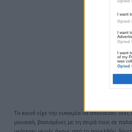
Opted 
I want t
Opted 
I want 
Advertis
Opted 
I want t
of my P
was col
Opted 
Το κοινό είχε την ευκαιρία να απολαύσει νέε
μουσική, βασισμένες με τη σειρά τους σε παλα
νεότερες γενιές ήχους από το παρελθόν, δημ