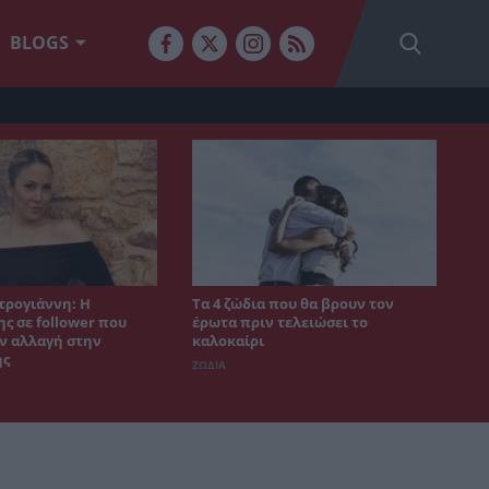
BLOGS
τρογιάννη: Η
Τα 4 ζώδια που θα βρουν τον
ς σε follower που
έρωτα πριν τελειώσει το
ν αλλαγή στην
καλοκαίρι
ης
ΖΩΔΙΑ