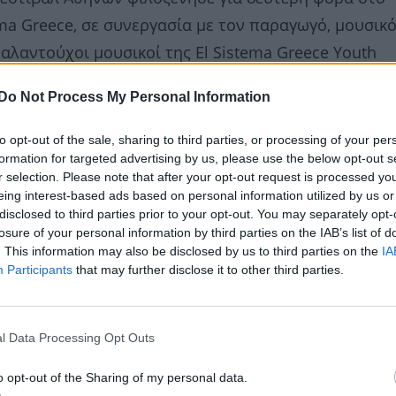
ma Greece, σε συνεργασία με τον παραγωγό, μουσικό 
ταλαντούχοι μουσικοί της El Sistema Greece Youth
ir, που προέρχονται από 40 και πλέον χώρες, ένωσαν
Do Not Process My Personal Information
άντα Roots Evolution του Blend Mishkin, έναν dj κα
to opt-out of the sale, sharing to third parties, or processing of your per
formation for targeted advertising by us, please use the below opt-out s
r selection. Please note that after your opt-out request is processed y
eing interest-based ads based on personal information utilized by us or
disclosed to third parties prior to your opt-out. You may separately opt-
losure of your personal information by third parties on the IAB’s list of
. This information may also be disclosed by us to third parties on the
IA
Participants
that may further disclose it to other third parties.
l Data Processing Opt Outs
o opt-out of the Sharing of my personal data.