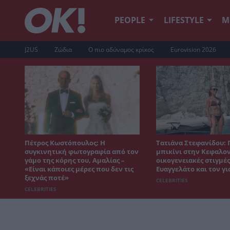
PEOPLE
LIFESTYLE
Μ
J2US
Ζώδια
Ο πιο αδύναμος κρίκος
Eurovision 2026
Πέτρος Κωστόπουλος: Η
Τατιάνα Στεφανίδου: 
συγκινητική φωτογραφία από τον
μπικίνι στην Κεφαλον
γάμο της κόρης του, Αμαλίας –
οικογενειακές στιγμές
«Είναι κάποιες μέρες που δεν τις
Ευαγγελάτο και τον γι
ξεχνάς ποτέ»
CELEBRITIES
CELEBRITIES