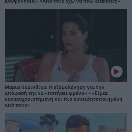
Κουφονήσια – «Από τότε έχω να πάω διακοπές»
Μαρία Κορινθίου: Η εξομολόγηση για την
απόφασή της να «πατήσει φρένο» – «Είμαι
καταευχαριστημένη και πιο συνειδητοποιημένη
από ποτέ»