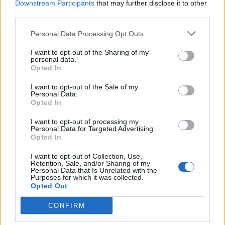
Downstream Participants
that may further disclose it to other
απόφασή της να «πατήσει φρένο» – «Είμαι
third parties.
καταευχαριστημένη και πιο
συνειδητοποιημένη από ποτέ»
Personal Data Processing Opt Outs
CELEBRITIES
I want to opt-out of the Sharing of my
personal data.
Opted In
I want to opt-out of the Sale of my
Personal Data.
Opted In
I want to opt-out of processing my
Personal Data for Targeted Advertising.
Opted In
I want to opt-out of Collection, Use,
Retention, Sale, and/or Sharing of my
Personal Data that Is Unrelated with the
Purposes for which it was collected.
Opted Out
Γιώργος Παράσχος: Ξανά στο νοσοκομείο για
CONFIRM
προγραμματισμένη θεραπεία – Η νέα του
ανάρτηση