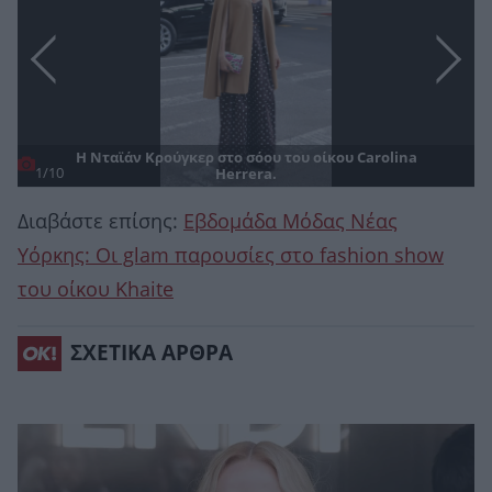
Η Νταϊάν Κρούγκερ στο σόου του οίκου Carolina
1/10
Herrera.
Διαβάστε επίσης:
Εβδομάδα Μόδας Νέας
Υόρκης: Οι glam παρουσίες στο fashion show
του οίκου Khaite
ΣΧΕΤΙΚΑ ΑΡΘΡΑ