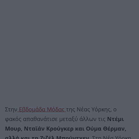
Στην
Εβδομάδα Μόδας
της Νέας Υόρκης, ο
φακός απαθανάτισε μεταξύ άλλων τις
Ντέμι
Μουρ, Νταϊάν Κρούγκερ και Ούμα Θέρμαν,
αλλά και τη Ζιζέλ Μπούντχεν.
Στη Νέα Υόρκη