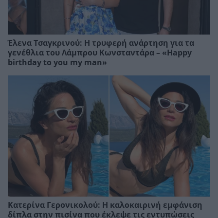
Έλενα Τσαγκρινού: Η τρυφερή ανάρτηση για τα
γενέθλια του Λάμπρου Κωνσταντάρα – «Happy
birthday to you my man»
Κατερίνα Γερονικολού: Η καλοκαιρινή εμφάνιση
δίπλα στην πισίνα που έκλεψε τις εντυπώσεις