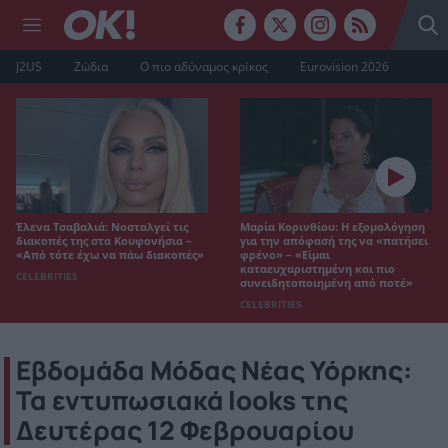
J2US
Ζώδια
Ο πιο αδύναμος κρίκος
Eurovision 2026
Έλενα Τσαβαλιά: Νοσταλγεί τις
Μαρία Κορινθίου: Η εξομολόγηση
διακοπές της στα Κουφονήσια –
για την απόφασή της να «πατήσει
«Από τότε έχω να πάω διακοπές»
φρένο» – «Είμαι
καταευχαριστημένη και πιο
CELEBRITIES
συνειδητοποιημένη από ποτέ»
CELEBRITIES
Εβδομάδα Μόδας Νέας Υόρκης:
Τα εντυπωσιακά looks της
Δευτέρας 12 Φεβρουαρίου