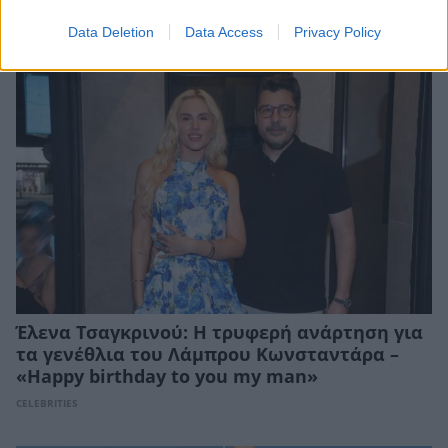
CELEBRITIES
Data Deletion
Data Access
Privacy Policy
Έλενα Τσαγκρινού: Η τρυφερή ανάρτηση για
τα γενέθλια του Λάμπρου Κωνσταντάρα –
«Happy birthday to you my man»
CELEBRITIES