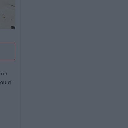
τον
ου α’