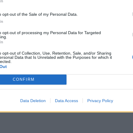
In
o opt-out of the Sale of my Personal Data.
In
to opt-out of processing my Personal Data for Targeted
ing.
In
ι πιο ανήσυχο αλλά και αποφασισμένο να ξεφύγεις α
o opt-out of Collection, Use, Retention, Sale, and/or Sharing
ά. Η Σελήνη στον Τοξότη, σε τρίγωνο με τον Ποσει
ersonal Data that Is Unrelated with the Purposes for which it
lected.
 βοηθά να καταλάβεις ποιοι άνθρωποι είναι πραγματ
Out
CONFIRM
Data Deletion
Data Access
Privacy Policy