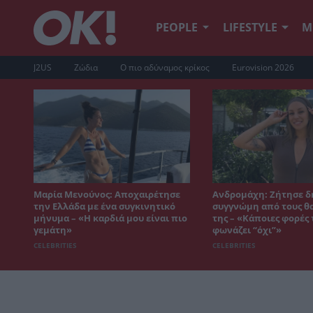
PEOPLE
LIFESTYLE
Μ
J2US
Ζώδια
Ο πιο αδύναμος κρίκος
Eurovision 2026
Μαρία Μενούνος: Αποχαιρέτησε
Ανδρομάχη: Ζήτησε δ
την Ελλάδα με ένα συγκινητικό
συγγνώμη από τους θ
μήνυμα – «Η καρδιά μου είναι πιο
της – «Κάποιες φορές
γεμάτη»
φωνάζει “όχι”»
CELEBRITIES
CELEBRITIES