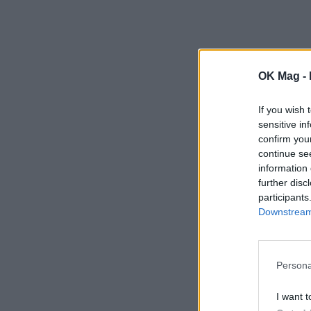
OK Mag -
If you wish 
sensitive in
confirm you
continue se
information 
further disc
participants
Downstream 
Persona
I want t