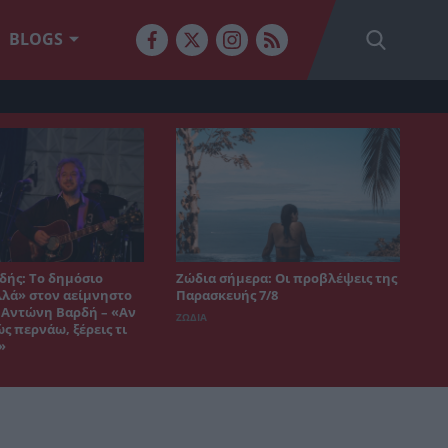
BLOGS
δής: Το δημόσιο
Ζώδια σήμερα: Οι προβλέψεις της
λλά» στον αείμνηστο
Παρασκευής 7/8
 Αντώνη Βαρδή – «Αν
ΖΩΔΙΑ
ς περνάω, ξέρεις τι
»