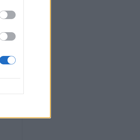
πό
δώνα
ικά