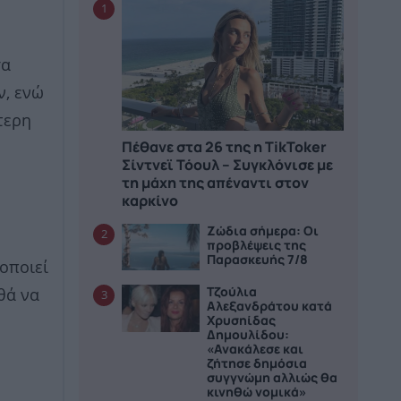
1
σα
ν, ενώ
τερη
Πέθανε στα 26 της η TikToker
Σίντνεϊ Τόουλ – Συγκλόνισε με
τη μάχη της απέναντι στον
καρκίνο
Ζώδια σήμερα: Οι
2
προβλέψεις της
Παρασκευής 7/8
οποιεί
Τζούλια
θά να
3
Αλεξανδράτου κατά
Χρυσηίδας
Δημουλίδου:
«Ανακάλεσε και
ζήτησε δημόσια
συγγνώμη αλλιώς θα
κινηθώ νομικά»