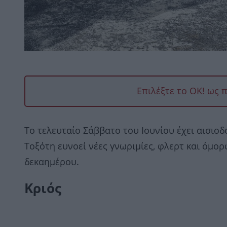
Επιλέξτε το OK! ως 
Το τελευταίο Σάββατο του Ιουνίου έχει αισιοδ
Τοξότη ευνοεί νέες γνωριμίες, φλερτ και όμορφ
δεκαημέρου.
Κριός