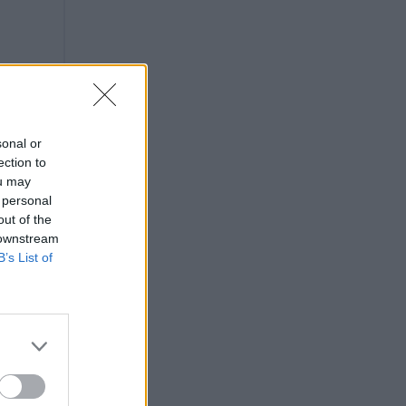
sonal or
ection to
ou may
 personal
out of the
 downstream
B’s List of