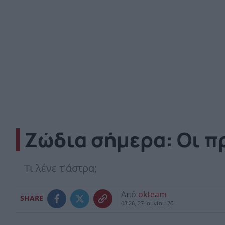
Ζώδια σήμερα: Οι π
Τι λένε τ'άστρα;
Από
okteam
SHARE
08:26, 27 Ιουνίου 26