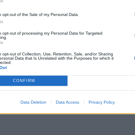
In
o opt-out of the Sale of my Personal Data.
In
to opt-out of processing my Personal Data for Targeted
 μεταφέρουν περισσότερη ένταση παρά χαρά στην
ing.
In
 να βάλεις όρια και να προστατεύσεις τη σχέση σου
o opt-out of Collection, Use, Retention, Sale, and/or Sharing
λεια και εκνευρισμό. Ο σύντροφός σου φαίνεται να
ersonal Data that Is Unrelated with the Purposes for which it
lected.
βάλλον και χρειάζεται τη στήριξή σου περισσότερο
Out
ζήτηση μπορούν να αλλάξουν εντελώς το κλίμα και 
CONFIRM
το μεγάλο σου όπλο
Data Deletion
Data Access
Privacy Policy