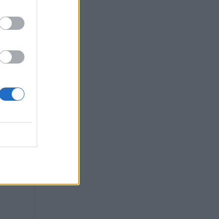
 από
 από
να