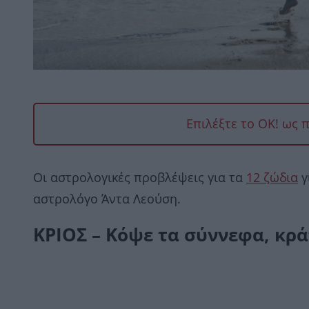
Επιλέξτε το OK! ως 
Οι αστρολογικές προβλέψεις για τα
12 ζώδια
γ
αστρολόγο Άντα Λεούση.
ΚΡΙΟΣ – Κόψε τα σύννεφα, κρ