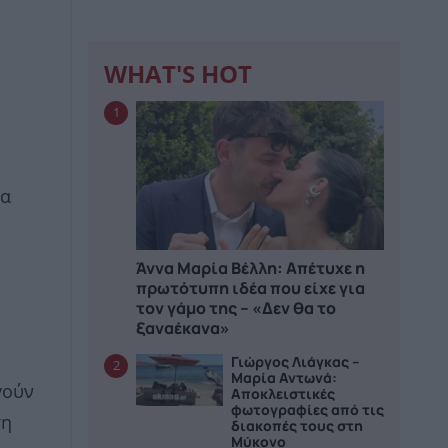
WHAT'S HOT
1
θα
Άννα Μαρία Βέλλη: Απέτυχε η
πρωτότυπη ιδέα που είχε για
τον γάμο της – «Δεν θα το
ξαναέκανα»
Γιώργος Λιάγκας –
2
Μαρία Αντωνά:
γούν
Αποκλειστικές
φωτογραφίες από τις
ση
διακοπές τους στη
Μύκονο