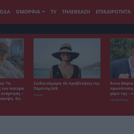
ΟΔΑ
ΟΜΟΡΦΙΑ
TV
ΤΗΛΕΘΕΑΣΗ
ΕΠΙΚΑΙΡΟΤΗΤΑ
ς: Τα
Ζώδια σήμερα: Οι προβλέψεις της
Άννα Μαρία 
 τον πατέρα
Πέμπτης 6/8
πρωτότυπη ι
ή ανάρτηση –
γάμο της – 
ΖΩΔΙΑ
σκεψη. Εις
CELEBRITIES