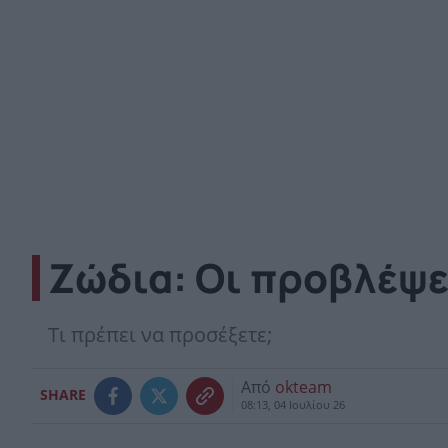
Ζώδια: Οι προβλέψε
Τι πρέπει να προσέξετε;
Από
okteam
SHARE
08:13, 04 Ιουλίου 26