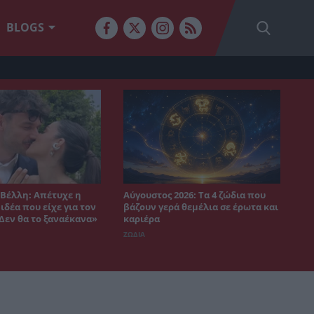
BLOGS
Βέλλη: Απέτυχε η
Αύγουστος 2026: Τα 4 ζώδια που
δέα που είχε για τον
βάζουν γερά θεμέλια σε έρωτα και
«Δεν θα το ξαναέκανα»
καριέρα
ΖΩΔΙΑ