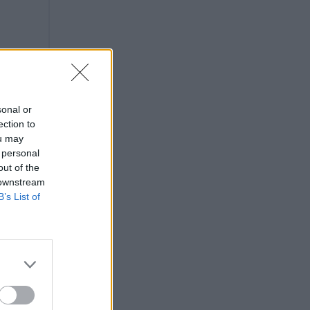
sonal or
ection to
ou may
 personal
out of the
 downstream
B’s List of