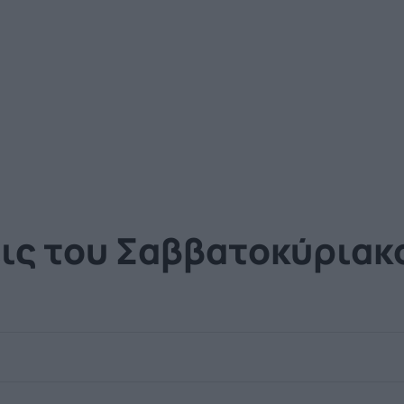
ις του Σαββατοκύριακου