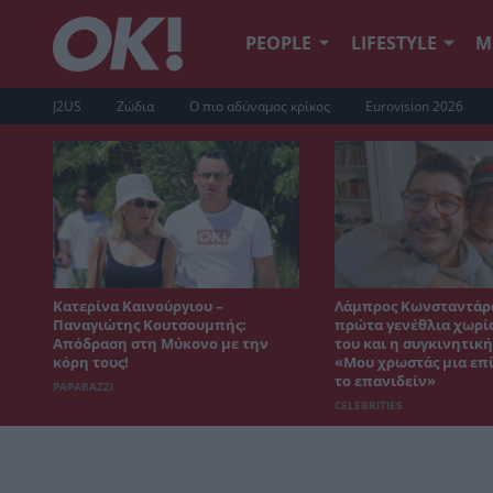
PEOPLE
LIFESTYLE
Μ
J2US
Ζώδια
Ο πιο αδύναμος κρίκος
Eurovision 2026
Κατερίνα Καινούργιου –
Λάμπρος Κωνσταντάρα
Παναγιώτης Κουτσουμπής:
πρώτα γενέθλια χωρίς
Απόδραση στη Μύκονο με την
του και η συγκινητικ
κόρη τους!
«Μου χρωστάς μια επί
το επανιδείν»
PAPARAZZI
CELEBRITIES