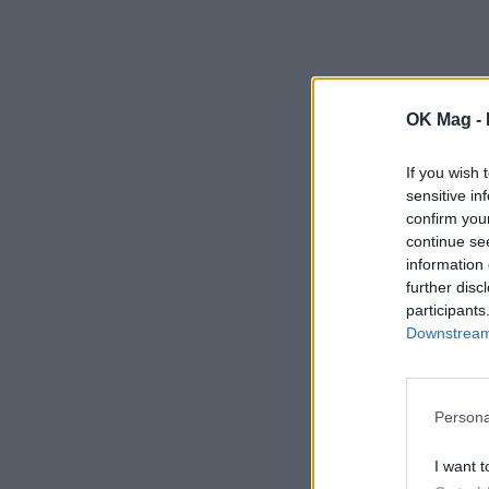
OK Mag -
If you wish 
sensitive in
confirm you
continue se
information 
further disc
participants
Downstream 
Persona
I want t