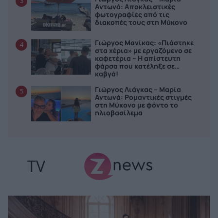
3
Αντωνά: Αποκλειστικές
φωτογραφίες από τις
διακοπές τους στη Μύκονο
Γιώργος Μανίκας: «Πιάστηκε
4
στα χέρια» με εργαζόμενο σε
καφετέρια – Η απίστευτη
φάρσα που κατέληξε σε…
καβγά!
Γιώργος Λιάγκας – Μαρία
5
Αντωνά: Ρομαντικές στιγμές
στη Μύκονο με φόντο το
ηλιοβασίλεμα
TV