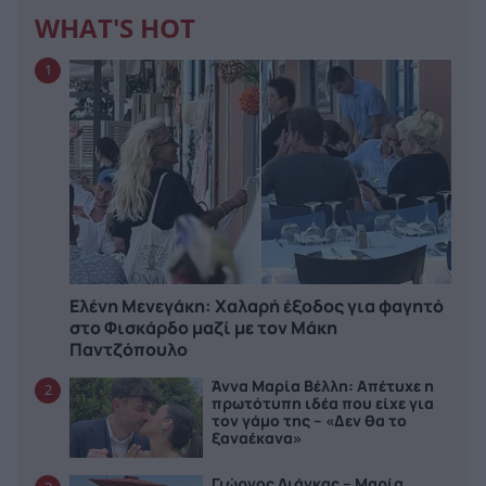
WHAT'S HOT
1
Ελένη Μενεγάκη: Χαλαρή έξοδος για φαγητό
στο Φισκάρδο μαζί με τον Μάκη
Παντζόπουλο
Άννα Μαρία Βέλλη: Απέτυχε η
2
πρωτότυπη ιδέα που είχε για
τον γάμο της – «Δεν θα το
ξαναέκανα»
Γιώργος Λιάγκας – Μαρία