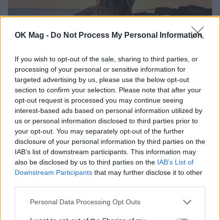
OK Mag -
Do Not Process My Personal Information
If you wish to opt-out of the sale, sharing to third parties, or
Τα 3 ζώδια που θα δουν τη ζωή τους να
processing of your personal or sensitive information for
αλλάζει στο τελευταίο δεκαήμερο του
targeted advertising by us, please use the below opt-out
Ιουλίου
section to confirm your selection. Please note that after your
opt-out request is processed you may continue seeing
ΖΩΔΙΑ
interest-based ads based on personal information utilized by
us or personal information disclosed to third parties prior to
your opt-out. You may separately opt-out of the further
disclosure of your personal information by third parties on the
IAB’s list of downstream participants. This information may
also be disclosed by us to third parties on the
IAB’s List of
Downstream Participants
that may further disclose it to other
third parties.
Personal Data Processing Opt Outs