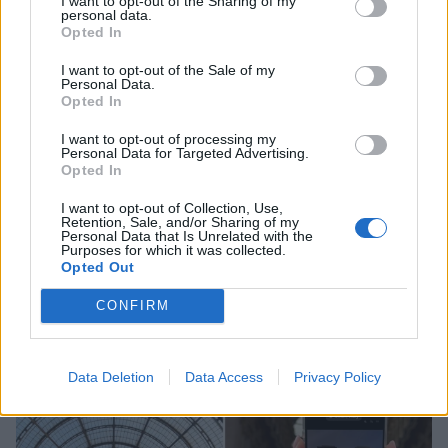
I want to opt-out of the Sharing of my
personal data.
Opted In
Η σημερινή Πανσέληνος στον Αιγόκερω
I want to opt-out of the Sale of my
Personal Data.
φέρνει το τέλος ενός μεγάλου κύκλου για 4
Opted In
ζώδια
I want to opt-out of processing my
ΖΩΔΙΑ
Personal Data for Targeted Advertising.
Opted In
I want to opt-out of Collection, Use,
ΔΕΙΤΕ ΑΚΟΜΑ
Retention, Sale, and/or Sharing of my
Personal Data that Is Unrelated with the
Purposes for which it was collected.
ΖΩΔΙΑ
Opted Out
CONFIRM
Data Deletion
Data Access
Privacy Policy
ΠΕΡΙΣΣΟΤΕΡΑ ΣΤΟ