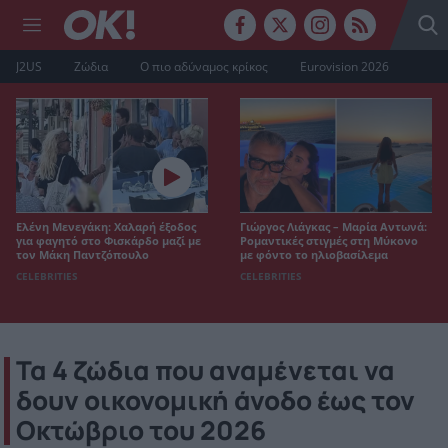
J2US
Ζώδια
Ο πιο αδύναμος κρίκος
Eurovision 2026
Ελένη Μενεγάκη: Χαλαρή έξοδος
Γιώργος Λιάγκας – Μαρία Αντωνά:
για φαγητό στο Φισκάρδο μαζί με
Ρομαντικές στιγμές στη Μύκονο
τον Μάκη Παντζόπουλο
με φόντο το ηλιοβασίλεμα
CELEBRITIES
CELEBRITIES
Τα 4 ζώδια που αναμένεται να
δουν οικονομική άνοδο έως τον
Οκτώβριο του 2026