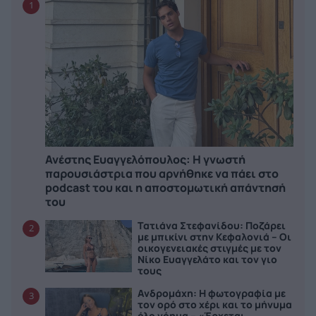
1
Ανέστης Ευαγγελόπουλος: Η γνωστή
παρουσιάστρια που αρνήθηκε να πάει στο
podcast του και η αποστομωτική απάντησή
του
Τατιάνα Στεφανίδου: Ποζάρει
2
με μπικίνι στην Κεφαλονιά – Οι
οικογενειακές στιγμές με τον
Νίκο Ευαγγελάτο και τον γιο
τους
Ανδρομάχη: Η φωτογραφία με
3
τον ορό στο χέρι και το μήνυμα
όλο νόημα – «Έρχεται