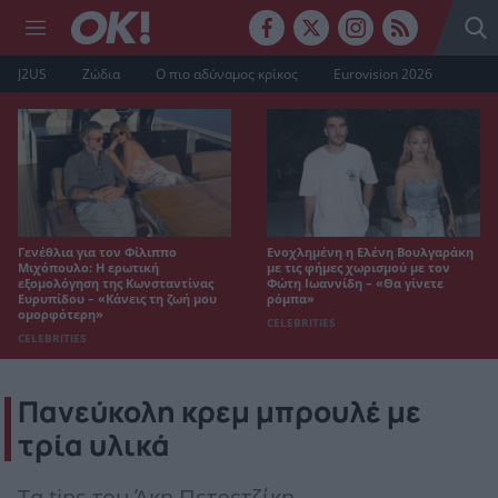
J2US
Ζώδια
Ο πιο αδύναμος κρίκος
Eurovision 2026
Γενέθλια για τον Φίλιππο
Ενοχλημένη η Ελένη Βουλγαράκη
Μιχόπουλο: Η ερωτική
με τις φήμες χωρισμού με τον
εξομολόγηση της Κωνσταντίνας
Φώτη Ιωαννίδη – «Θα γίνετε
Ευρυπίδου – «Κάνεις τη ζωή μου
ρόμπα»
ομορφότερη»
CELEBRITIES
CELEBRITIES
Πανεύκολη κρεμ μπρουλέ με
τρία υλικά