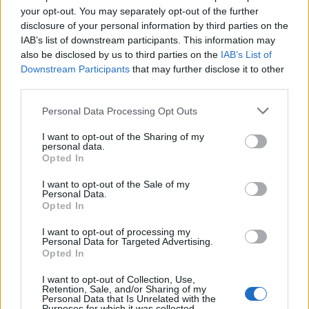
your opt-out. You may separately opt-out of the further
disclosure of your personal information by third parties on the
IAB’s list of downstream participants. This information may
also be disclosed by us to third parties on the
IAB’s List of
Downstream Participants
that may further disclose it to other
third parties.
Personal Data Processing Opt Outs
I want to opt-out of the Sharing of my
personal data.
Opted In
I want to opt-out of the Sale of my
Personal Data.
Opted In
Ελένη Φωτοπούλου: Η δημόσια ερωτική
εξομολόγηση στον Άκη Παυλόπουλο για τη
I want to opt-out of processing my
Personal Data for Targeted Advertising.
γιορτή του – «Είναι ο φύλακας άγγελος όσων
Opted In
βρίσκονται κοντά του»
CELEBRITIES
I want to opt-out of Collection, Use,
Retention, Sale, and/or Sharing of my
Personal Data that Is Unrelated with the
Purposes for which it was collected.