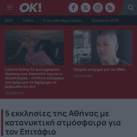
J2US
Ζώδια
Ο πιο αδύναμος κρίκος
Eurovision 2026
Ιωάννα Τούνη: Το φωτογραφικό
Τροχαίο ατύχημα για τον Mike
άλμπουμ των διακοπών της και η
CELEBRITIES
εξομολόγηση – «Στέλνω καλημέρα
στο αγόρι μου το ξημέρωμα να
βεβαιωθεί ότι ζω»
CELEBRITIES
5 εκκλησίες της Αθήνας με
κατανυκτική ατμόσφαιρα για
τον Επιτάφιο