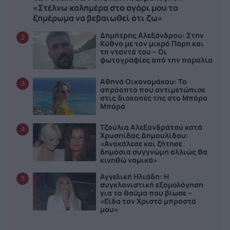
«Στέλνω καλημέρα στο αγόρι μου το
ξημέρωμα να βεβαιωθεί ότι ζω»
Δημήτρης Αλεξάνδρου: Στην
2
Κύθνο με τον μικρό Πάρη και
τη νταντά του – Οι
φωτογραφίες από την παραλία
Αθηνά Οικονομάκου: Το
3
απρόοπτο που αντιμετώπισε
στις διακοπές της στο Μπόρα
Μπόρα
Τζούλια Αλεξανδράτου κατά
4
Χρυσηίδας Δημουλίδου:
«Ανακάλεσε και ζήτησε
δημόσια συγγνώμη αλλιώς θα
κινηθώ νομικά»
Αγγελική Ηλιάδη: Η
5
συγκλονιστική εξομολόγηση
για το θαύμα που βίωσε –
«Είδα τον Χριστό μπροστά
μου»