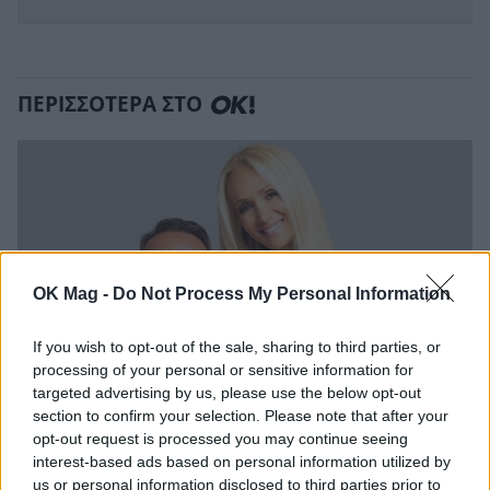
ΠΕΡΙΣΣΟΤΕΡΑ ΣΤΟ
OK Mag -
Do Not Process My Personal Information
If you wish to opt-out of the sale, sharing to third parties, or
processing of your personal or sensitive information for
targeted advertising by us, please use the below opt-out
section to confirm your selection. Please note that after your
Γρηγόρης Γκουντάρας: Το χιουμοριστικό
opt-out request is processed you may continue seeing
βίντεο και η συμβουλή στους παντρεμένους
interest-based ads based on personal information utilized by
us or personal information disclosed to third parties prior to
CELEBRITIES