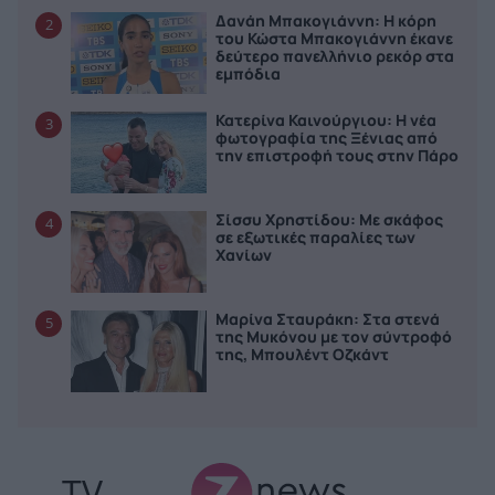
Δανάη Μπακογιάννη: Η κόρη
2
του Κώστα Μπακογιάννη έκανε
δεύτερο πανελλήνιο ρεκόρ στα
εμπόδια
Κατερίνα Καινούργιου: Η νέα
3
φωτογραφία της Ξένιας από
την επιστροφή τους στην Πάρο
Σίσσυ Χρηστίδου: Με σκάφος
4
σε εξωτικές παραλίες των
Χανίων
Μαρίνα Σταυράκη: Στα στενά
5
της Μυκόνου με τον σύντροφό
της, Μπουλέντ Οζκάντ
TV