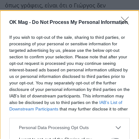
όπως γράφεις, είναι ότι ο Γιώργος δεν
ενδιαφέρεται να παντρευτεί.
OK Mag -
Do Not Process My Personal Information
Και το λέει με ειλικρίνεια. Αν θεωρείς ότι αυτό
If you wish to opt-out of the sale, sharing to third parties, or
είναι αρκετό για να αναζητήσεις αλλού τη
processing of your personal or sensitive information for
συντροφικότητα, τότε το μόνο που έχεις να
targeted advertising by us, please use the below opt-out
section to confirm your selection. Please note that after your
κάνεις είναι να το εκφράσεις και να
opt-out request is processed you may continue seeing
αποχωρήσεις. Σε καμία περίπτωση δεν έχεις το
interest-based ads based on personal information utilized by
us or personal information disclosed to third parties prior to
δικαίωμα να ψάχνεις κινητά. Αν τυχόν θέλεις να
your opt-out. You may separately opt-out of the further
μάθεις για τη σεξουαλικότητα του Γιώργου,
disclosure of your personal information by third parties on the
IAB’s list of downstream participants. This information may
μπορείς να τον ρωτήσεις, κι αυτό δεν έχει σχέση
also be disclosed by us to third parties on the
IAB’s List of
με το application.
Downstream Participants
that may further disclose it to other
third parties.
Δικαίως έχεις χάσει τον ύπνο σου και ίσως
Personal Data Processing Opt Outs
δικαίως θα χάσεις και τον Γιώργο. Δεν είναι