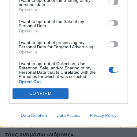
I want to opt-out of the Sharing of my
μόνο το θέμα εμπιστοσύνης, είναι και ότι δεν
personal data.
Opted In
δέχεσαι την πιθανότητα
να υπήρχε ή να
υπάρχει μέσα του bisexuality
.
I want to opt-out of the Sale of my
Personal Data.
Opted In
Με αυτό τον τρόπο ίσως τον έχεις κάνει να
I want to opt-out of processing my
αισθάνεται υπόλογος για το αν τυχόν του
Personal Data for Targeted Advertising.
Opted In
αρέσουν και οι άντρες. Στις σχέσεις μας είμαστε
ο εαυτός μας και δεν προσποιούμαστε για να
I want to opt-out of Collection, Use,
Retention, Sale, and/or Sharing of my
Personal Data that Is Unrelated with the
αρέσουμε και για να μη μας κρίνουν. Μιλάμε
Purposes for which it was collected.
Opted Out
τόσο καιρό για την πατριαρχία και για την
καταπίεση των γυναικών, αλλά τελικά η
CONFIRM
καταπίεση των ομοφυλόφιλων αντρών είναι
πολύ ισχυρότερη.
Data Deletion
Data Access
Privacy Policy
Ας βάλουμε λοιπόν δύο κανόνες – για να μην
τους ονομάσω «νόμους».