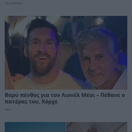
CELEBRITIES
Βαρύ πένθος για τον Λιονέλ Μέσι – Πέθανε ο
πατέρας του, Χόρχε
ΝΕΑ