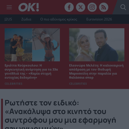
J2US
Ζώδια
Ο πιο αδύναμος κρίκος
Eurovision 2026
Εριέττα Κούρκουλου: Η
Ελεονώρα Μελέτη: Η καλοκαιρινή
συγκινητική ανάρτηση για τα 33α
απόδραση με τον Θοδωρή
γενέθλιά της – «Καμία στιγμή
Μαροσούλη στην παραλία για
ευτυχίας δεδομένη»
θαλάσσια σπορ
CELEBRITIES
CELEBRITIES
Ρωτήστε τον ειδικό:
«Ανακάλυψα στο κινητό του
συντρόφου μου μια εφαρμογή
gay γνωριμιών»