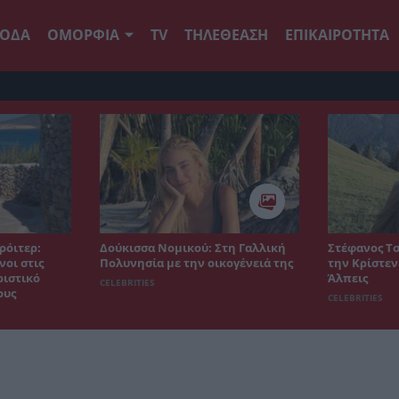
ΟΔΑ
ΟΜΟΡΦΙΑ
TV
ΤΗΛΕΘΕΑΣΗ
ΕΠΙΚΑΙΡΟΤΗΤΑ
ρόιτερ:
Δούκισσα Νομικού: Στη Γαλλική
Στέφανος Τσ
οι στις
Πολυνησία με την οικογένειά της
την Κρίστεν
ριστικό
Άλπεις
CELEBRITIES
ους
CELEBRITIES