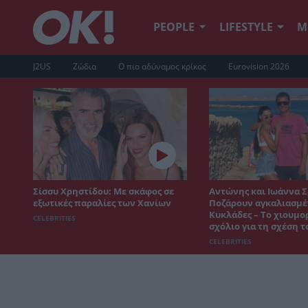
PEOPLE
LIFESTYLE
Μ
J2US
Ζώδια
Ο πιο αδύναμος κρίκος
Eurovision 2026
Σίσσυ Χρηστίδου: Με σκάφος σε
Αντώνης και Ιωάννα Σ
εξωτικές παραλίες των Χανίων
Ποζάρουν αγκαλιασμέν
Κυκλάδες – Το χιουμο
CELEBRITIES
σχόλιο για τη σχέση τ
CELEBRITIES