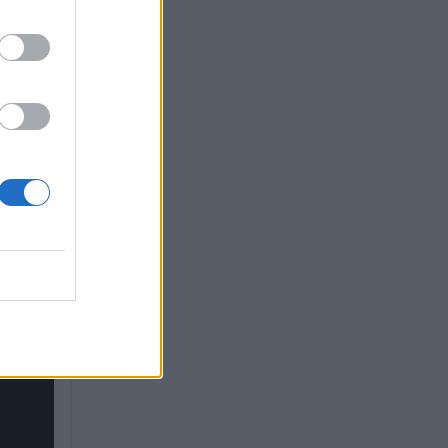
 μια
οριά