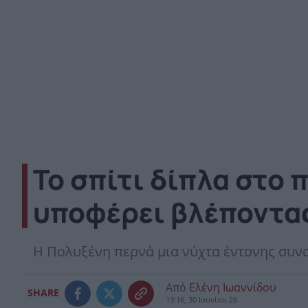
Το σπίτι δίπλα στο 
υποφέρει βλέποντας
Η Πολυξένη περνά μια νύχτα έντονης συν
Από
Ελένη Ιωαννίδου
SHARE
19:16, 30 Ιουνίου 26