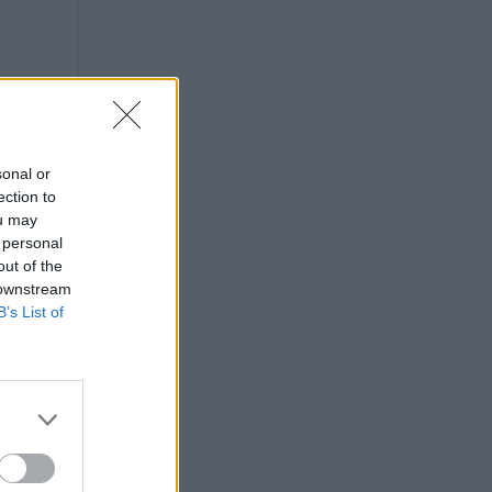
sonal or
ection to
ou may
 personal
out of the
 downstream
B’s List of