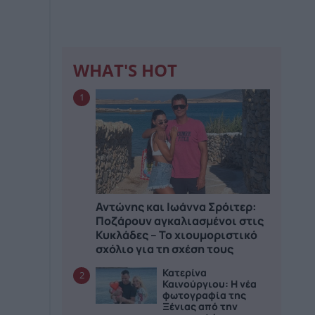
WHAT'S HOT
1
Αντώνης και Ιωάννα Σρόιτερ:
Ποζάρουν αγκαλιασμένοι στις
Κυκλάδες – Το χιουμοριστικό
σχόλιο για τη σχέση τους
Κατερίνα
2
Καινούργιου: Η νέα
φωτογραφία της
Ξένιας από την