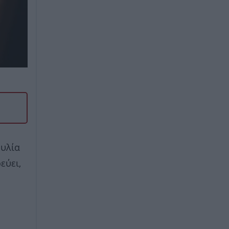
ουλία
εύει,