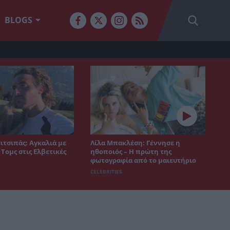
BLOGS
ιτσιπάς: Αγκαλιά με
Λίλα Μπακλέση: Γέννησε η
 Τομς στις Ελβετικές
ηθοποιός – Η πρώτη της
φωτογραφία από το μαιευτήριο
CELEBRITIES