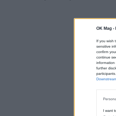
OK Mag -
If you wish 
sensitive in
confirm you
continue se
information 
further disc
participants
Downstream 
Persona
I want t