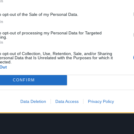
In
o opt-out of the Sale of my Personal Data.
In
to opt-out of processing my Personal Data for Targeted
ing.
In
o opt-out of Collection, Use, Retention, Sale, and/or Sharing
ersonal Data that Is Unrelated with the Purposes for which it
lected.
ηματικής κατάρρευσης, όταν έρχεται αντιμέτωπη με
Out
ρίς στήριγμα, βρίσκοντας τελικά προσωρινή παρηγ
CONFIRM
Data Deletion
Data Access
Privacy Policy