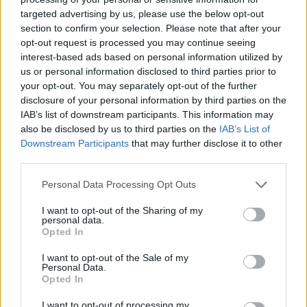
Ο Σάκης Ρουβάς όπως δεν τον έχετε ξαναδεί:
targeted advertising by us, please use the below opt-out
Η διαφορετική εμπειρία που έζησε στην
section to confirm your selection. Please note that after your
Κύθνο
opt-out request is processed you may continue seeing
interest-based ads based on personal information utilized by
CELEBRITIES
us or personal information disclosed to third parties prior to
your opt-out. You may separately opt-out of the further
disclosure of your personal information by third parties on the
IAB’s list of downstream participants. This information may
also be disclosed by us to third parties on the
IAB’s List of
Downstream Participants
that may further disclose it to other
third parties.
Personal Data Processing Opt Outs
I want to opt-out of the Sharing of my
personal data.
Opted In
I want to opt-out of the Sale of my
Personal Data.
Δέσποινα Μοιραράκη: Με χαμόγελο και
Opted In
ανεβασμένη διάθεση στη Μύκονο – Οι
ξέγνοιαστες στιγμές της παρουσιάστριας
I want to opt-out of processing my