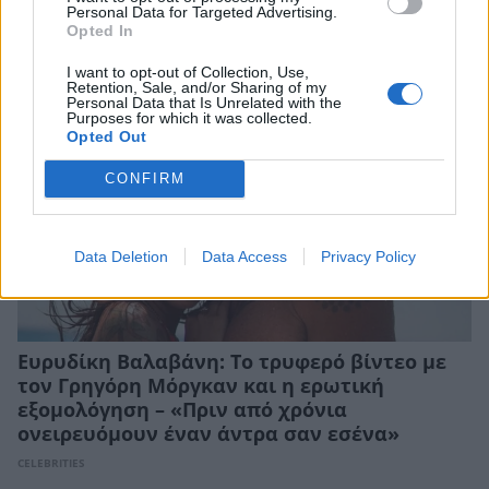
Personal Data for Targeted Advertising.
CELEBRITIES
Opted In
I want to opt-out of Collection, Use,
Retention, Sale, and/or Sharing of my
Personal Data that Is Unrelated with the
Purposes for which it was collected.
Opted Out
CONFIRM
Data Deletion
Data Access
Privacy Policy
Ευρυδίκη Βαλαβάνη: Το τρυφερό βίντεο με
τον Γρηγόρη Μόργκαν και η ερωτική
εξομολόγηση – «Πριν από χρόνια
ονειρευόμουν έναν άντρα σαν εσένα»
CELEBRITIES