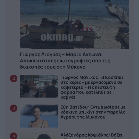
Γιώργος Λιάγκας – Μαρία Αντωνά:
Αποκλειστικές φωτογραφίες από τις
διακοπές τους στη Μύκονο
Γιώργος Μανίκας: «Πιάστηκε
2
στα χέρια» με εργαζόμενο σε
καφετέρια – Η απίστευτη
φάρσα που κατέληξε σε…
καβγά!
Εύη Βατίδου: Εντυπωσίασε με
3
κόκκινο μπικίνι στην παραλία
Αγράρι της Μυκόνου
Αλέξανδρος Κοψιάλης: Βάζει
4