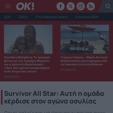
J2US
Ζώδια
Ο πιο αδύναμος κρίκος
Eurovision 2026
Ευρυδίκη Βαλαβάνη: Το τρυφερό
Γιώργος Λιάγκας – Μαρία Αντωνά:
βίντεο με τον Γρηγόρη Μόργκαν
Αποκλειστικές φωτογραφίες από
και η ερωτική εξομολόγηση –
τις διακοπές τους στη Μύκονο
«Πριν από χρόνια ονειρευόμουν
CELEBRITIES
έναν άντρα σαν εσένα»
CELEBRITIES
Survivor All Star: Αυτή η ομάδα
κέρδισε στον αγώνα ασυλίας