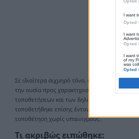
Opted 
I want t
Opted 
I want 
Advertis
Opted 
I want t
of my P
was col
Opted 
Σε ιδιαίτερα αιχμηρό τόνο, η Σίσσυ Χρηστίδο
την ουσία προς χαρακτηρισμούς και προσωπικέ
τοποθετήσεων και των δηλώσεων που προκαλο
τοποθετήθηκε επίσης έντονα, μιλώντας για «
τοποθέτηση χωρίς υπαινιγμούς.
Τι ακριβώς ειπώθηκε: