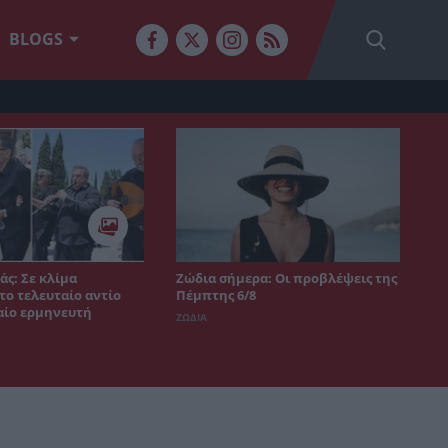
BLOGS
άς: Σε κλίμα
Ζώδια σήμερα: Οι προβλέψεις της
το τελευταίο αντίο
Πέμπτης 6/8
αίο ερμηνευτή
ΖΩΔΙΑ