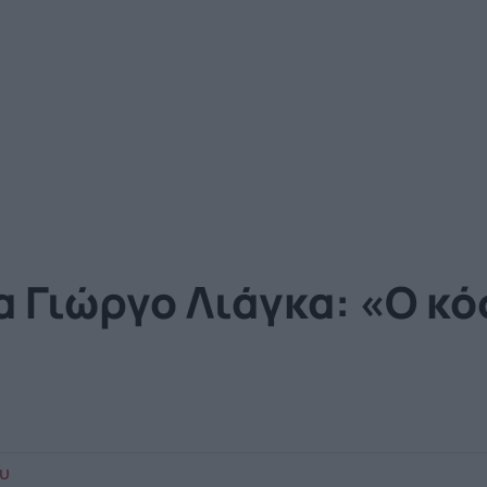
 Γιώργο Λιάγκα: «Ο κό
ου