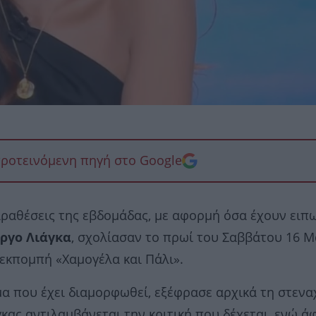
προτεινόμενη πηγή στο Google
αραθέσεις της εβδομάδας, με αφορμή όσα έχουν ειπ
ργο Λιάγκα
, σχολίασαν το πρωί του Σαββάτου 16 Μ
 εκπομπή «Χαμογέλα και Πάλι».
μα που έχει διαμορφωθεί, εξέφρασε αρχικά τη στεν
γκας αντιλαμβάνεται την κριτική που δέχεται, ενώ ά