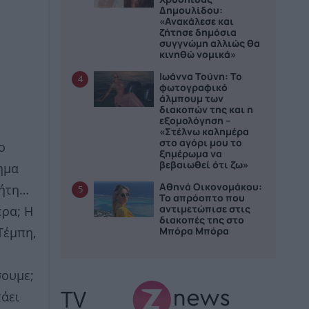
Δημουλίδου:
«Ανακάλεσε και
ζήτησε δημόσια
συγγνώμη αλλιώς θα
κινηθώ νομικά»
Ιωάννα Τούνη: Το
4
φωτογραφικό
άλμπουμ των
διακοπών της και η
εξομολόγηση –
«Στέλνω καλημέρα
στο αγόρι μου το
ο
ξημέρωμα να
βεβαιωθεί ότι ζω»
γημα
Αθηνά Οικονομάκου:
λήτη…
5
Το απρόοπτο που
αντιμετώπισε στις
έρα; Η
διακοπές της στο
Μπόρα Μπόρα
Τέμπη,
σουμε;
TV
πάει