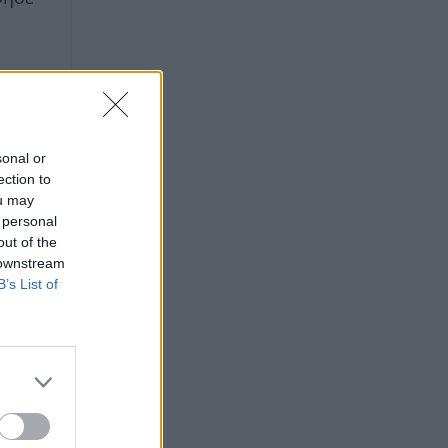
sonal or
ection to
ou may
 personal
out of the
 downstream
B’s List of