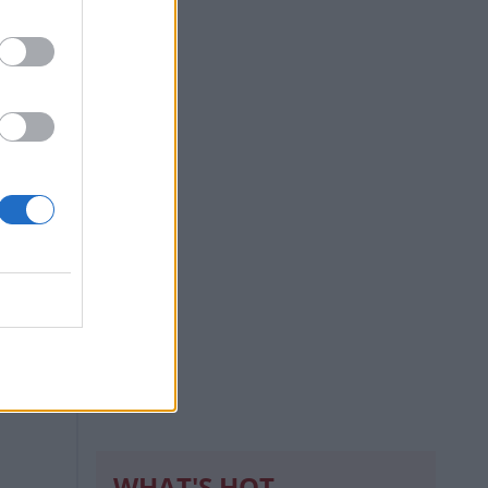
από
ια
WHAT'S HOT