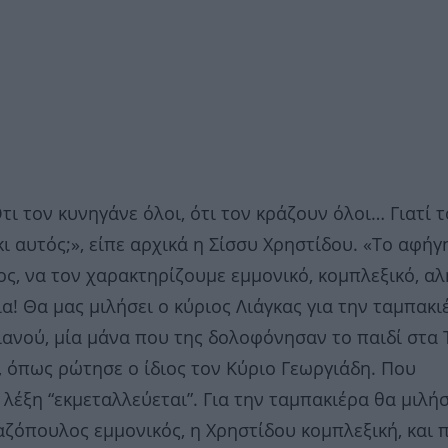
Ότι τον κυνηγάνε όλοι, ότι τον κράζουν όλοι… Γιατί τ
κι αυτός;», είπε αρχικά η Σίσσυ Χρηστίδου. «Το αφή
ος, να τον χαρακτηρίζουμε εμμονικό, κομπλεξικό, α
α! Θα μας μιλήσει ο κύριος Λιάγκας για την ταμπακι
ιανού, μία μάνα που της δολοφόνησαν το παιδί στα 
, όπως ρώτησε ο ίδιος τον Κύριο Γεωργιάδη. Που
έξη “εκμεταλλεύεται”. Για την ταμπακιέρα θα μιλή
Λαζόπουλος εμμονικός, η Χρηστίδου κομπλεξική, και 