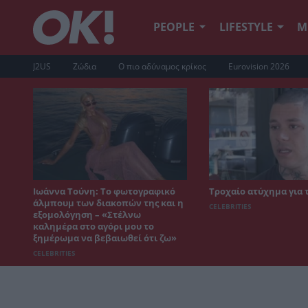
PEOPLE
LIFESTYLE
Μ
J2US
Ζώδια
Ο πιο αδύναμος κρίκος
Eurovision 2026
Ιωάννα Τούνη: Το φωτογραφικό
Τροχαίο ατύχημα για 
άλμπουμ των διακοπών της και η
CELEBRITIES
εξομολόγηση – «Στέλνω
καλημέρα στο αγόρι μου το
ξημέρωμα να βεβαιωθεί ότι ζω»
CELEBRITIES