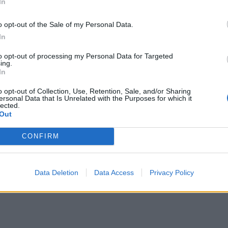
In
o opt-out of the Sale of my Personal Data.
In
to opt-out of processing my Personal Data for Targeted
ing.
In
o opt-out of Collection, Use, Retention, Sale, and/or Sharing
ersonal Data that Is Unrelated with the Purposes for which it
lected.
Out
υ υποστήριξε πως συχνά η συζήτηση μετατοπίζεται 
CONFIRM
ς επιθέσεις, αντί να μένει στο περιεχόμενο των
ύν αντιδράσεις. Παράλληλα, ο
Νίκος Συρίγος
Data Deletion
Data Access
Privacy Policy
ταμπακιέρα» και ζητώντας να υπάρχει καθαρή δημόσ