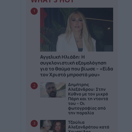
1
Αγγελική Ηλιάδη: Η
συγκλονιστική εξομολόγηση
για το θαύμα που βίωσε – «Είδα
τον Χριστό μπροστά μου»
Δημήτρης
2
Αλεξάνδρου: Στην
Κύθνο με τον μικρό
Πάρη και τη νταντά
του – Οι
φωτογραφίες από
την παραλία
Τζούλια
3
Αλεξανδράτου κατά
Χρυσηίδας