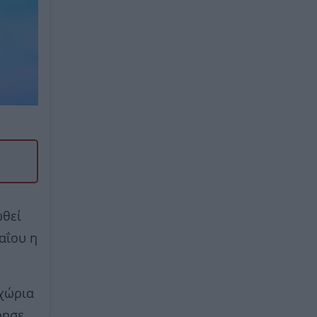
ωθεί
αΐου η
αχώρια
φησε