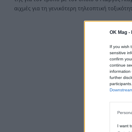
αιχμές για τη γενικότερη τηλεοπτική τοξικότ
OK Mag -
If you wish 
sensitive in
confirm you
continue se
information 
further disc
participants
Downstream 
Persona
I want t