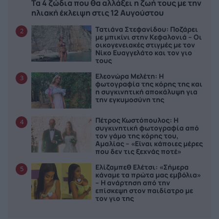
Τα 4 ζώδια που θα αλλάξει η ζωή τους με την
ηλιακή έκλειψη στις 12 Αυγούστου
Τατιάνα Στεφανίδου: Ποζάρει
2
με μπικίνι στην Κεφαλονιά – Οι
οικογενειακές στιγμές με τον
Νίκο Ευαγγελάτο και τον γιο
τους
Ελεονώρα Μελέτη: Η
3
φωτογραφία της κόρης της και
η συγκινητική αποκάλυψη για
την εγκυμοσύνη της
Πέτρος Κωστόπουλος: Η
4
συγκινητική φωτογραφία από
τον γάμο της κόρης του,
Αμαλίας – «Είναι κάποιες μέρες
που δεν τις ξεχνάς ποτέ»
Ελίζαμπεθ Ελέτσι: «Σήμερα
5
κάναμε τα πρώτα μας εμβόλια»
– Η ανάρτηση από την
επίσκεψη στον παιδίατρο με
τον γιο της