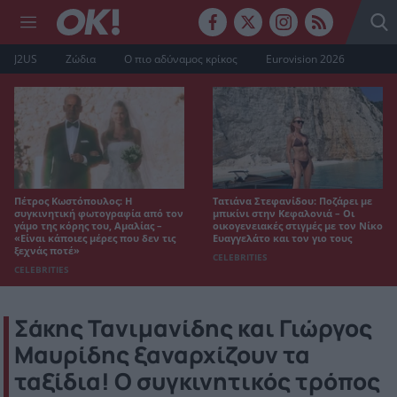
J2US
Ζώδια
Ο πιο αδύναμος κρίκος
Eurovision 2026
Πέτρος Κωστόπουλος: Η
Τατιάνα Στεφανίδου: Ποζάρει με
συγκινητική φωτογραφία από τον
μπικίνι στην Κεφαλονιά – Οι
γάμο της κόρης του, Αμαλίας –
οικογενειακές στιγμές με τον Νίκο
«Είναι κάποιες μέρες που δεν τις
Ευαγγελάτο και τον γιο τους
ξεχνάς ποτέ»
CELEBRITIES
CELEBRITIES
Σάκης Τανιμανίδης και Γιώργος
Μαυρίδης ξαναρχίζουν τα
ταξίδια! Ο συγκινητικός τρόπος