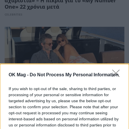
αχαριστία» – Η πικρία για το «My Number
One» 22 χρόνια μετά
CELEBRITIES
OK Mag -
Do Not Process My Personal Information
If you wish to opt-out of the sale, sharing to third parties, or
processing of your personal or sensitive information for
targeted advertising by us, please use the below opt-out
Γενέθλια για τον Φίλιππο Μιχόπουλο: Η
section to confirm your selection. Please note that after your
ερωτική εξομολόγηση της Κωνσταντίνας
opt-out request is processed you may continue seeing
Ευρυπίδου – «Κάνεις τη ζωή μου
interest-based ads based on personal information utilized by
ομορφότερη»
us or personal information disclosed to third parties prior to