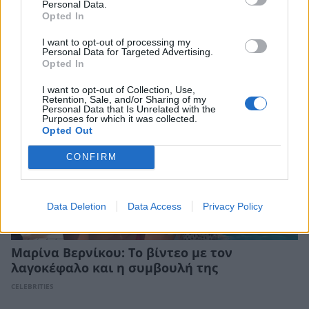
χέρι και το μήνυμα όλο νόημα – «Έρχεται
Personal Data.
Opted In
τετραήμερο φωτιά»
CELEBRITIES
I want to opt-out of processing my
Personal Data for Targeted Advertising.
Opted In
I want to opt-out of Collection, Use,
Retention, Sale, and/or Sharing of my
Personal Data that Is Unrelated with the
Purposes for which it was collected.
Opted Out
CONFIRM
Data Deletion
Data Access
Privacy Policy
Μαρίνα Βερνίκου: Το βίντεο με τον
λαγοκέφαλο και η συμβουλή της
CELEBRITIES