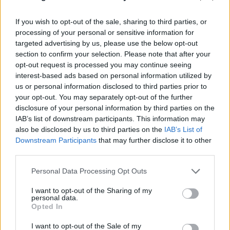
Ανέστης Ευαγγελόπουλος: Η γνωστή
If you wish to opt-out of the sale, sharing to third parties, or
παρουσιάστρια που αρνήθηκε να πάει στο
processing of your personal or sensitive information for
podcast του και η αποστομωτική απάντησή
targeted advertising by us, please use the below opt-out
του
section to confirm your selection. Please note that after your
CELEBRITIES
opt-out request is processed you may continue seeing
interest-based ads based on personal information utilized by
us or personal information disclosed to third parties prior to
your opt-out. You may separately opt-out of the further
disclosure of your personal information by third parties on the
IAB’s list of downstream participants. This information may
also be disclosed by us to third parties on the
IAB’s List of
Downstream Participants
that may further disclose it to other
third parties.
Personal Data Processing Opt Outs
I want to opt-out of the Sharing of my
personal data.
Opted In
Ανδρομάχη: Η φωτογραφία με τον ορό στο
I want to opt-out of the Sale of my