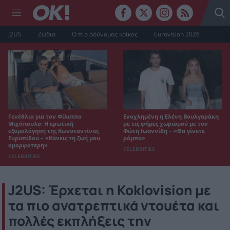
J2US
Ζώδια
Ο πιο αδύναμος κρίκος
Eurovision 2026
Γενέθλια για τον Φίλιππο
Ενοχλημένη η Ελένη Βουλγαράκη
Μιχόπουλο: Η ερωτική
με τις φήμες χωρισμού με τον
εξομολόγηση της Κωνσταντίνας
Φώτη Ιωαννίδη – «Θα γίνετε
Ευρυπίδου – «Κάνεις τη ζωή μου
ρόμπα»
ομορφότερη»
CELEBRITIES
CELEBRITIES
J2US: Έρχεται η Koklovision με
τα πιο ανατρεπτικά ντουέτα και
πολλές εκπλήξεις την