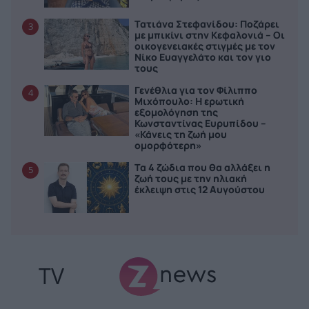
Τατιάνα Στεφανίδου: Ποζάρει
3
με μπικίνι στην Κεφαλονιά – Οι
οικογενειακές στιγμές με τον
Νίκο Ευαγγελάτο και τον γιο
τους
Γενέθλια για τον Φίλιππο
4
Μιχόπουλο: Η ερωτική
εξομολόγηση της
Κωνσταντίνας Ευρυπίδου –
«Κάνεις τη ζωή μου
ομορφότερη»
Τα 4 ζώδια που θα αλλάξει η
5
ζωή τους με την ηλιακή
έκλειψη στις 12 Αυγούστου
TV