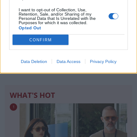
I want to opt-out of Collection, Use,
Retention, Sale, and/or Sharing of my
Personal Data that Is Unrelated with the
Purposes for which it was collected.
Opted Out
CONFIRM
Έλσα Χοσκ: Η beauty routine που ακολουθεί
Data Deletion
Data Access
Privacy Policy
για νεανική και λαμπερή επιδερμίδα
ΟΜΟΡΦΙΑ
WHAT'S HOT
1