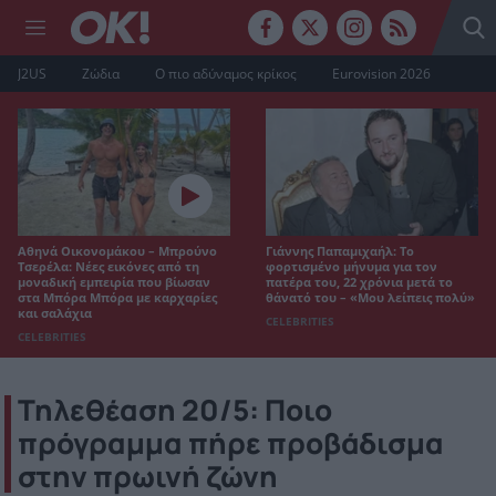
J2US
Ζώδια
Ο πιο αδύναμος κρίκος
Eurovision 2026
Αθηνά Οικονομάκου – Μπρούνο
Γιάννης Παπαμιχαήλ: Το
Τσερέλα: Νέες εικόνες από τη
φορτισμένο μήνυμα για τον
μοναδική εμπειρία που βίωσαν
πατέρα του, 22 χρόνια μετά το
στα Μπόρα Μπόρα με καρχαρίες
θάνατό του – «Μου λείπεις πολύ»
και σαλάχια
CELEBRITIES
CELEBRITIES
Τηλεθέαση 20/5: Ποιο
πρόγραμμα πήρε προβάδισμα
στην πρωινή ζώνη