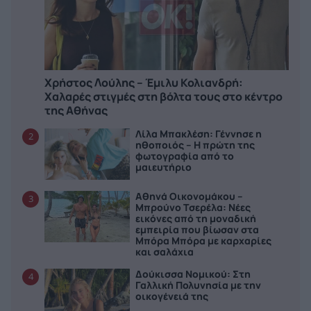
Χρήστος Λούλης – Έμιλυ Κολιανδρή:
Χαλαρές στιγμές στη βόλτα τους στο κέντρο
της Αθήνας
Λίλα Μπακλέση: Γέννησε η
2
ηθοποιός – Η πρώτη της
φωτογραφία από το
μαιευτήριο
Αθηνά Οικονομάκου –
3
Μπρούνο Τσερέλα: Νέες
εικόνες από τη μοναδική
εμπειρία που βίωσαν στα
Μπόρα Μπόρα με καρχαρίες
και σαλάχια
Δούκισσα Νομικού: Στη
4
Γαλλική Πολυνησία με την
οικογένειά της