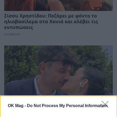
Σίσσυ Χρηστίδου: Ποζάρει με φόντο το
ηλιοβασίλεμα στα Χανιά και κλέβει τις
εντυπώσεις
CELEBRITIES
OK Mag -
Do Not Process My Personal Information
Άννα Μαρία Βέλλη: Απέτυχε η πρωτότυπη