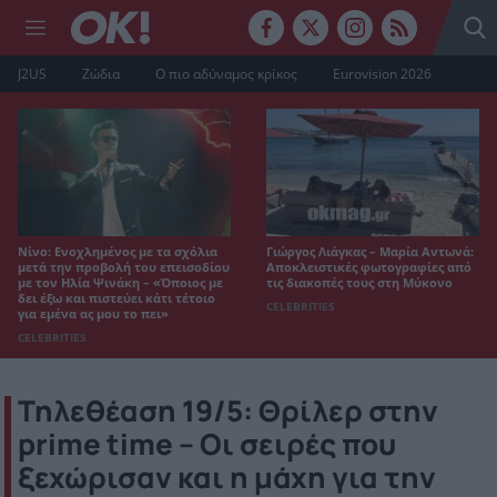
J2US
Ζώδια
Ο πιο αδύναμος κρίκος
Eurovision 2026
Νίνο: Ενοχλημένος με τα σχόλια
Γιώργος Λιάγκας – Μαρία Αντωνά:
μετά την προβολή του επεισοδίου
Αποκλειστικές φωτογραφίες από
με τον Ηλία Ψινάκη – «Όποιος με
τις διακοπές τους στη Μύκονο
δει έξω και πιστεύει κάτι τέτοιο
CELEBRITIES
για εμένα ας μου το πει»
CELEBRITIES
Τηλεθέαση 19/5: Θρίλερ στην
prime time – Οι σειρές που
ξεχώρισαν και η μάχη για την