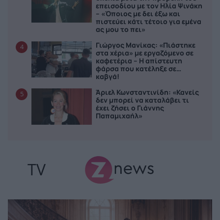
επεισοδίου με τον Ηλία Ψινάκη
– «Όποιος με δει έξω και
πιστεύει κάτι τέτοιο για εμένα
ας μου το πει»
Γιώργος Μανίκας: «Πιάστηκε
4
στα χέρια» με εργαζόμενο σε
καφετέρια – Η απίστευτη
φάρσα που κατέληξε σε…
καβγά!
Άριελ Κωνσταντινίδη: «Κανείς
5
δεν μπορεί να καταλάβει τι
έχει ζήσει ο Γιάννης
Παπαμιχαήλ»
TV