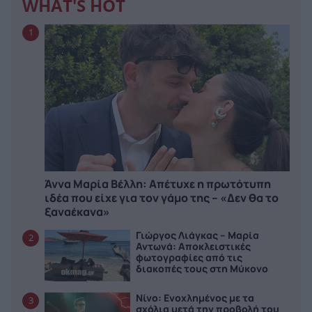
WHAT'S HOT
1
Άννα Μαρία Βέλλη: Απέτυχε η πρωτότυπη
ιδέα που είχε για τον γάμο της – «Δεν θα το
ξαναέκανα»
Γιώργος Λιάγκας – Μαρία
2
Αντωνά: Αποκλειστικές
φωτογραφίες από τις
διακοπές τους στη Μύκονο
Νίνο: Ενοχλημένος με τα
3
σχόλια μετά την προβολή του