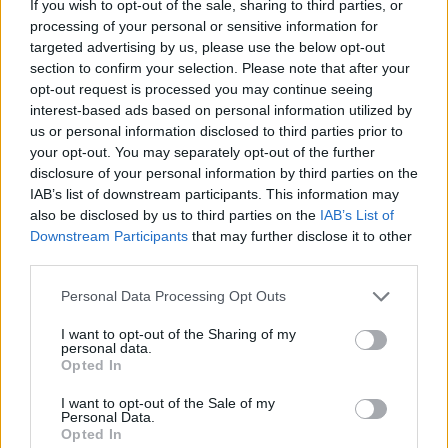
If you wish to opt-out of the sale, sharing to third parties, or
ιδέα που είχε για τον γάμο της – «Δεν θα το
processing of your personal or sensitive information for
ξαναέκανα»
targeted advertising by us, please use the below opt-out
section to confirm your selection. Please note that after your
CELEBRITIES
opt-out request is processed you may continue seeing
interest-based ads based on personal information utilized by
us or personal information disclosed to third parties prior to
your opt-out. You may separately opt-out of the further
disclosure of your personal information by third parties on the
IAB’s list of downstream participants. This information may
also be disclosed by us to third parties on the
IAB’s List of
Downstream Participants
that may further disclose it to other
third parties.
Personal Data Processing Opt Outs
I want to opt-out of the Sharing of my
personal data.
Opted In
Άριελ Κωνσταντινίδη: «Κανείς δεν μπορεί να
καταλάβει τι έχει ζήσει ο Γιάννης
I want to opt-out of the Sale of my
Personal Data.
Παπαμιχαήλ»
Opted In
CELEBRITIES