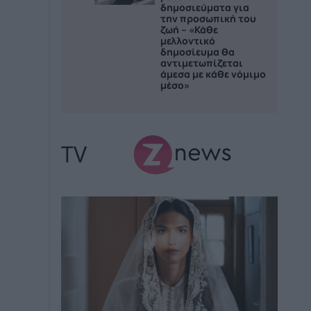
δημοσιεύματα για
την προσωπική του
ζωή – «Κάθε
μελλοντικό
δημοσίευμα θα
αντιμετωπίζεται
άμεσα με κάθε νόμιμο
μέσο»
TV