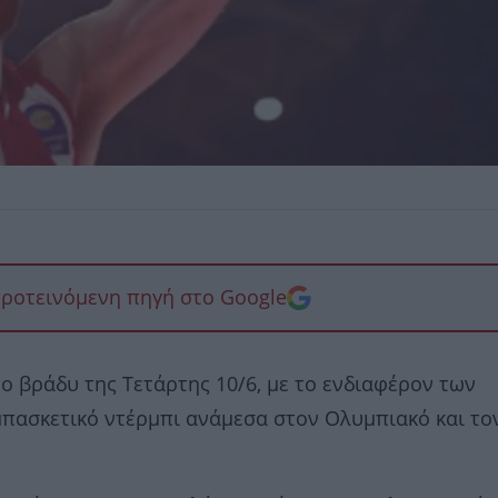
προτεινόμενη πηγή στο Google
το βράδυ της Τετάρτης 10/6, με το ενδιαφέρον των
μπασκετικό ντέρμπι ανάμεσα στον Ολυμπιακό και το