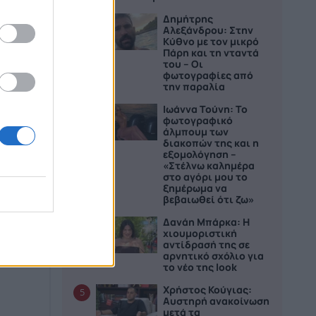
Δημήτρης
2
Αλεξάνδρου: Στην
Κύθνο με τον μικρό
Πάρη και τη νταντά
του – Οι
φωτογραφίες από
την παραλία
Ιωάννα Τούνη: Το
3
φωτογραφικό
άλμπουμ των
διακοπών της και η
εξομολόγηση –
«Στέλνω καλημέρα
στο αγόρι μου το
ξημέρωμα να
μόσια
βεβαιωθεί ότι ζω»
Δανάη Μπάρκα: Η
4
χιουμοριστική
αντίδρασή της σε
αρνητικό σχόλιο για
το νέο της look
Χρήστος Κούγιας:
5
Αυστηρή ανακοίνωση
μετά τα