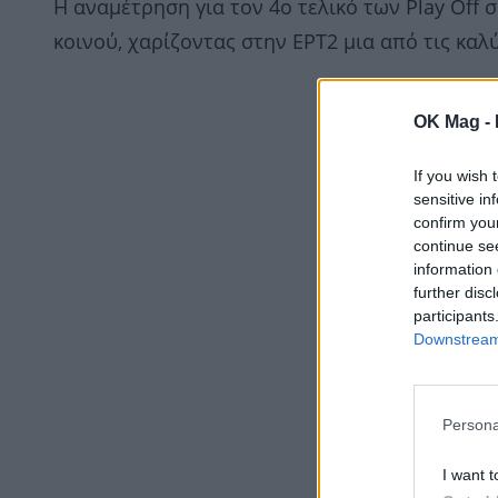
Η αναμέτρηση για τον 4ο τελικό των Play Off
κοινού, χαρίζοντας στην ΕΡΤ2 μια από τις καλ
OK Mag -
If you wish 
sensitive in
confirm you
continue se
information 
further disc
participants
Downstream 
Persona
I want t