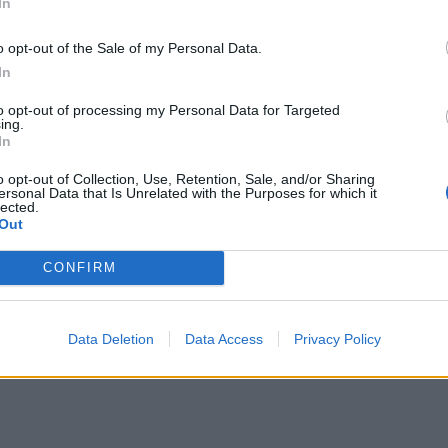
In
o opt-out of the Sale of my Personal Data.
In
to opt-out of processing my Personal Data for Targeted
ing.
In
o opt-out of Collection, Use, Retention, Sale, and/or Sharing
ersonal Data that Is Unrelated with the Purposes for which it
lected.
Out
τυπώθηκε και στους πίνακες τηλεθέασης, όπου η Δη
CONFIRM
ό τον ανταγωνισμό.
Data Deletion
Data Access
Privacy Policy