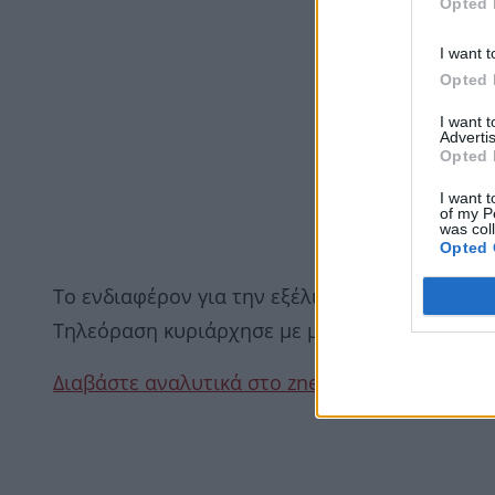
Opted 
I want t
Opted 
I want 
Advertis
Opted 
I want t
of my P
was col
Opted 
Το ενδιαφέρον για την εξέλιξη του αγώνα απο
Τηλεόραση κυριάρχησε με μεγάλη διαφορά απ
Διαβάστε αναλυτικά στο znews.gr