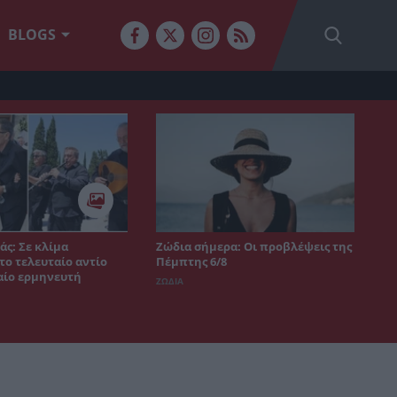
BLOGS
άς: Σε κλίμα
Ζώδια σήμερα: Οι προβλέψεις της
το τελευταίο αντίο
Πέμπτης 6/8
αίο ερμηνευτή
ΖΩΔΙΑ