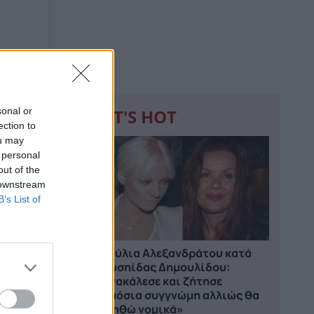
sonal or
WHAT'S HOT
ection to
ou may
1
 personal
out of the
 downstream
B’s List of
Τζούλια Αλεξανδράτου κατά
Χρυσηίδας Δημουλίδου:
«Ανακάλεσε και ζήτησε
δημόσια συγγνώμη αλλιώς θα
κινηθώ νομικά»