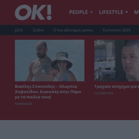
PEOPLE
LIFESTYLE
Μ
J2US
Ζώδια
Ο πιο αδύναμος κρίκος
Eurovision 2026
Βασίλης Σπανούλης – Ολυμπία
Τροχαίο ατύχημα για 
Χοψονίδου: Διακοπές στην Πάρο
CELEBRITIES
με τα παιδιά τους!
PAPARAZZI