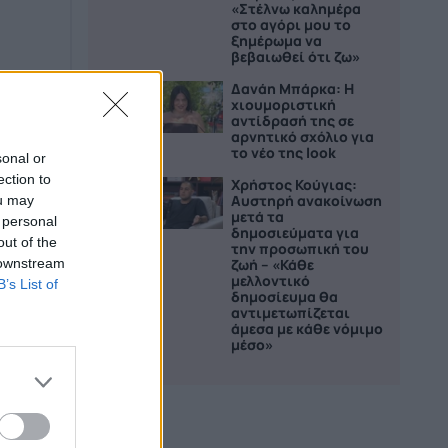
«Στέλνω καλημέρα
στο αγόρι μου το
ξημέρωμα να
βεβαιωθεί ότι ζω»
Δανάη Μπάρκα: Η
4
χιουμοριστική
αντίδρασή της σε
αρνητικό σχόλιο για
το νέο της look
sonal or
ection to
Χρήστος Κούγιας:
5
Αυστηρή ανακοίνωση
ou may
μετά τα
 personal
δημοσιεύματα για
out of the
την προσωπική του
 downstream
ζωή – «Κάθε
μελλοντικό
B’s List of
δημοσίευμα θα
αντιμετωπίζεται
άμεσα με κάθε νόμιμο
μέσο»