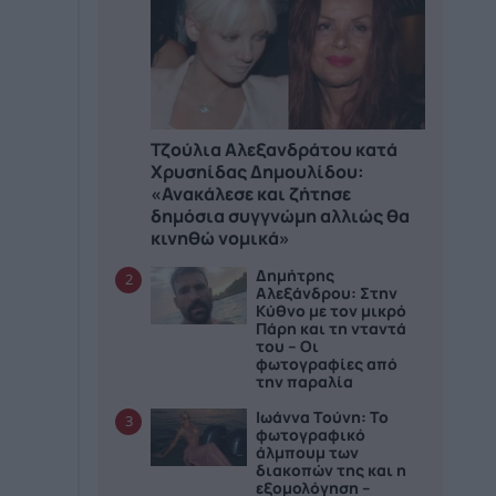
Τζούλια Αλεξανδράτου κατά
Χρυσηίδας Δημουλίδου:
«Ανακάλεσε και ζήτησε
δημόσια συγγνώμη αλλιώς θα
κινηθώ νομικά»
Δημήτρης
2
Αλεξάνδρου: Στην
Κύθνο με τον μικρό
Πάρη και τη νταντά
του – Οι
φωτογραφίες από
την παραλία
Ιωάννα Τούνη: Το
3
φωτογραφικό
άλμπουμ των
διακοπών της και η
εξομολόγηση –