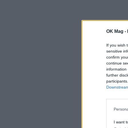
OK Mag -
If you wish 
sensitive in
confirm you
continue se
information 
further disc
participants
Downstream 
Persona
I want t