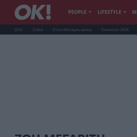
PEOPLE
LIFESTYLE
Μ
J2US
Ζώδια
Ο πιο αδύναμος κρίκος
Eurovision 2026