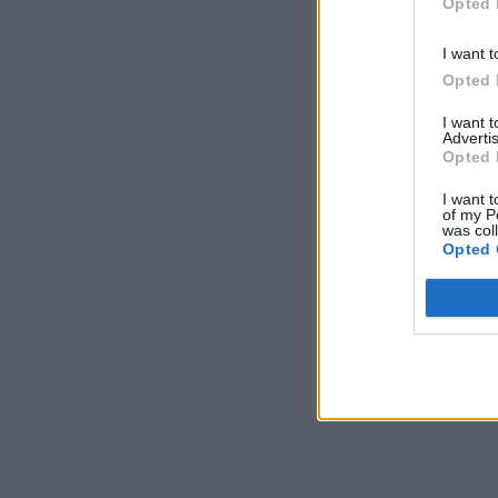
Opted 
I want t
Opted 
I want 
Advertis
Opted 
I want t
of my P
was col
Opted 