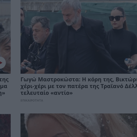
της
Γωγώ Μαστροκώστα: Η κόρη της, Βικτώρ
γμα
χέρι-χέρι με τον πατέρα της Τραϊανό Δέλ
η»
τελευταίο «αντίο»
ΕΠΙΚΑΙΡΟΤΗΤΑ