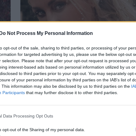
Do Not Process My Personal Information
to opt-out of the sale, sharing to third parties, or processing of your per
formation for targeted advertising by us, please use the below opt-out s
r selection. Please note that after your opt-out request is processed y
δεία
Γωγώ Μαστροκώστα: Σπάνια εμφάνιση μ
eing interest-based ads based on personal information utilized by us or
η
κόρη της Βικτώρια που είναι μια καλλονή
disclosed to third parties prior to your opt-out. You may separately opt-
PEOPLE
losure of your personal information by third parties on the IAB’s list of
. This information may also be disclosed by us to third parties on the
IA
Participants
that may further disclose it to other third parties.
l Data Processing Opt Outs
o opt-out of the Sharing of my personal data.