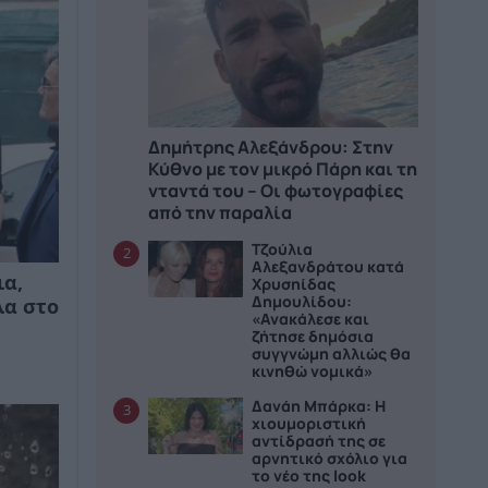
Δημήτρης Αλεξάνδρου: Στην
Κύθνο με τον μικρό Πάρη και τη
νταντά του – Οι φωτογραφίες
από την παραλία
Τζούλια
2
Αλεξανδράτου κατά
ια,
Χρυσηίδας
Δημουλίδου:
λα στο
«Ανακάλεσε και
ζήτησε δημόσια
συγγνώμη αλλιώς θα
κινηθώ νομικά»
Δανάη Μπάρκα: Η
3
χιουμοριστική
αντίδρασή της σε
αρνητικό σχόλιο για
το νέο της look