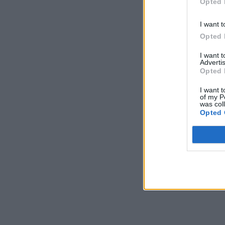
Opted 
I want t
Opted 
I want 
Advertis
Opted 
I want t
of my P
was col
Opted 