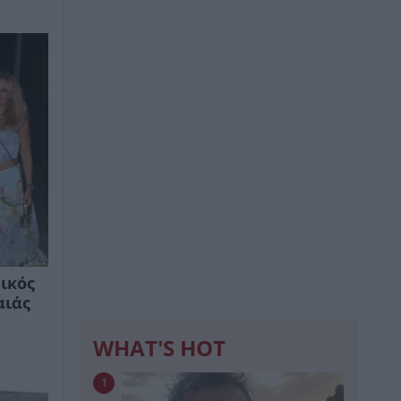
ικός
αιάς
WHAT'S HOT
1