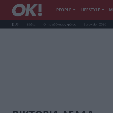
PEOPLE
LIFESTYLE
Μ
J2US
Ζώδια
Ο πιο αδύναμος κρίκος
Eurovision 2026