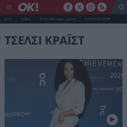
J2US
Ζώδια
Ο πιο αδύναμος κρίκος
Eurovision 2026
ΤΣΕΛΣΙ ΚΡΑΪΣΤ