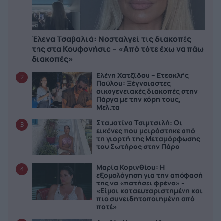
Έλενα Τσαβαλιά: Νοσταλγεί τις διακοπές
της στα Κουφονήσια – «Από τότε έχω να πάω
διακοπές»
Ελένη Χατζίδου – Ετεοκλής
2
Παύλου: Ξέγνοιαστες
οικογενειακές διακοπές στην
Πάργα με την κόρη τους,
Μελίτα
Σταματίνα Τσιμτσιλή: Οι
3
εικόνες που μοιράστηκε από
τη γιορτή της Μεταμόρφωσης
του Σωτήρος στην Πάρο
Μαρία Κορινθίου: Η
4
εξομολόγηση για την απόφασή
της να «πατήσει φρένο» –
«Είμαι καταευχαριστημένη και
πιο συνειδητοποιημένη από
ποτέ»