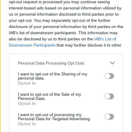
opt-out request is processed you may continue seeing
interest-based ads based on personal information utilized by
us or personal information disclosed to third parties prior to
your opt-out. You may separately opt-out of the further
disclosure of your personal information by third parties on the
Ανδρομάχη: Εντυπωσιάζει στην παραλία με το πιο
IAB’s list of downstream participants. This information may
στυλάτο beach look
also be disclosed by us to third parties on the
IAB’s List of
Downstream Participants
that may further disclose it to other
third parties.
Personal Data Processing Opt Outs
I want to opt-out of the Sharing of my
personal data.
Opted In
I want to opt-out of the Sale of my
Personal Data.
Opted In
I want to opt-out of processing my
Personal Data for Targeted Advertising.
Light: Τρυφερό καλοκαιρινό στιγμιότυπο με την
Opted In
Άννα Θεοδωρίδη και τον γιο τους