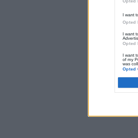
Opted 
I want t
Opted 
I want 
Advertis
Opted 
I want t
of my P
was col
Opted 