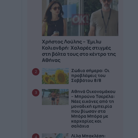
Χρήστος Λούλης – Έμιλυ
Κολιανδρή: Χαλαρές στιγμές
στη βόλτα τους στο κέντρο της
Αθήνας
Ζώδια σήμερα: Οι
2
προβλέψεις του
Σαββάτου 8/8
Αθηνά Οικονομάκου
3
– Μπρούνο Τσερέλα:
Νέες εικόνες από τη
μοναδική εμπειρία
που βίωσαν στα
Μπόρα Μπόρα με
καρχαρίες και
σαλάχια
Λίλα Μπακλέση:
4