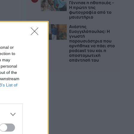
Γέννησε η ηθοποιός –
Η πρώτη της
φωτογραφία από το
μαιευτήριο
Ανέστης
5
Ευαγγελόπουλος: Η
γνωστή
παρουσιάστρια που
αρνήθηκε να πάει στο
sonal or
podcast του και η
ection to
αποστομωτική
απάντησή του
ou may
 personal
out of the
 downstream
B’s List of