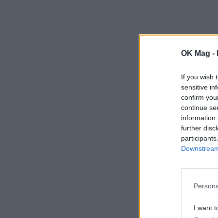
OK Mag -
If you wish 
sensitive in
confirm you
continue se
information 
further disc
participants
Downstream 
Persona
I want t