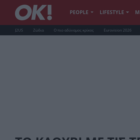
PEOPLE
LIFESTYLE
Μ
J2US
Ζώδια
Ο πιο αδύναμος κρίκος
Eurovision 2026