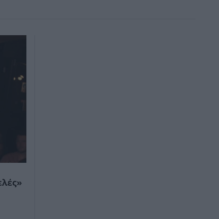
ελές»