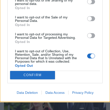
I want to opt-out of the Sharing of my
personal data.
Opted In
I want to opt-out of the Sale of my
Personal Data.
Opted In
I want to opt-out of processing my
Personal Data for Targeted Advertising.
Βασίλισσα Λετίσια: Η chic εμφάνιση στο
Opted In
Γουίνδσορ μαζί με τον βασιλιά Φελίπε στην
τελετή για τον τέως βασιλιά Κωνσταντίνο
I want to opt-out of Collection, Use,
Retention, Sale, and/or Sharing of my
PEOPLE
Personal Data that Is Unrelated with the
Purposes for which it was collected.
Opted Out
CONFIRM
Data Deletion
Data Access
Privacy Policy