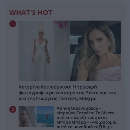
WHAT'S HOT
1
Kατερίνα Καινούργιου: Η τρυφερή
φωτογραφία με την κόρη της Ξένια και τον
γιο της Γεωργίας Παντελέ, Μάξιμο
Αθηνά Οικονομάκου –
2
Μπρούνο Τσερέλα: Το βίντεο
από την άφιξή τους στην
Μπόρα Μπόρα – «Μοιράζομαι
αυτό το μοναδικό ταξίδι με