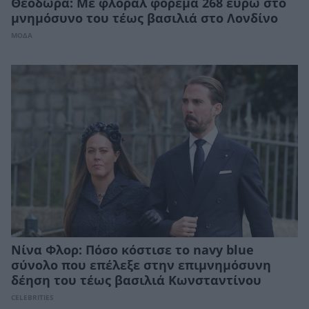
Θεοδώρα: Με φλοράλ φόρεμα 268 ευρώ στο
μνημόσυνο του τέως βασιλιά στο Λονδίνο
ΜΟΔΑ
Νίνα Φλορ: Πόσο κόστισε το navy blue
σύνολο που επέλεξε στην επιμνημόσυνη
δέηση του τέως βασιλιά Κωνσταντίνου
CELEBRITIES