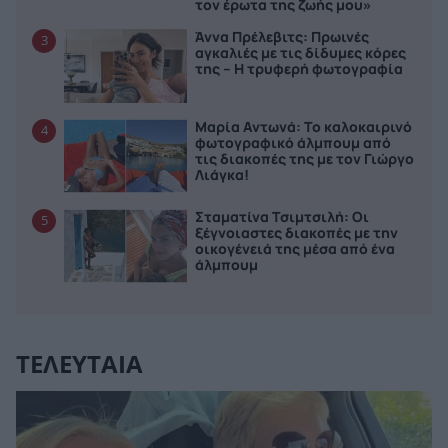
τον έρωτα της ζωής μου»
Άννα Πρέλεβιτς: Πρωινές
3
αγκαλιές με τις δίδυμες κόρες
της – Η τρυφερή φωτογραφία
Μαρία Αντωνά: Το καλοκαιρινό
4
φωτογραφικό άλμπουμ από
τις διακοπές της με τον Γιώργο
Λιάγκα!
Σταματίνα Τσιμτσιλή: Οι
5
ξέγνοιαστες διακοπές με την
οικογένειά της μέσα από ένα
άλμπουμ
ΤΕΛΕΥΤΑΙΑ