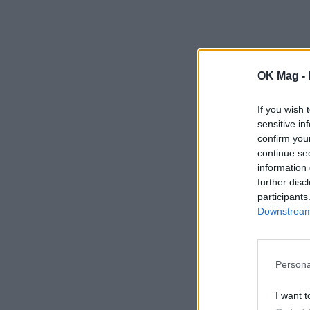
OK Mag -
If you wish 
sensitive in
confirm you
continue se
information 
further disc
participants
Downstream 
Persona
I want t