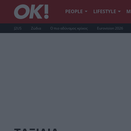
PEOPLE
LIFESTYLE
Μ
J2US
Ζώδια
Ο πιο αδύναμος κρίκος
Eurovision 2026