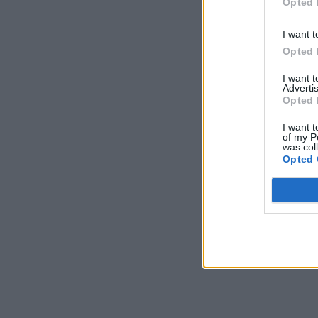
Opted 
I want t
Opted 
I want 
Advertis
Opted 
I want t
of my P
was col
Opted 