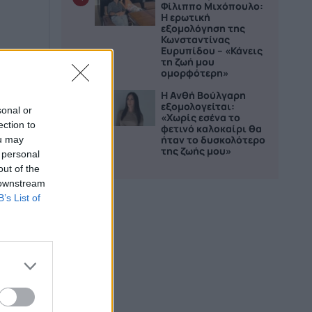
Φίλιππο Μιχόπουλο:
Η ερωτική
εξομολόγηση της
Κωνσταντίνας
Ευρυπίδου – «Κάνεις
τη ζωή μου
ομορφότερη»
Η Ανθή Βούλγαρη
5
εξομολογείται:
sonal or
«Χωρίς εσένα το
ection to
φετινό καλοκαίρι θα
ήταν το δυσκολότερο
ou may
της ζωής μου»
 personal
out of the
 downstream
B’s List of