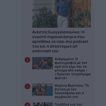
Ανέστης Ευαγγελόπουλος: Η
γνωστή παρουσιάστρια που
αρνήθηκε να πάει στο podcast
του και η αποστομωτική
απάντησή του
Ανδρομάχη: Η
2
φωτογραφία με τον
ορό στο χέρι και το
μήνυμα όλο νόημα –
«Έρχεται τετραήμερο
φωτιά»
Μαρίνα Βερνίκου: Το
3
βίντεο με τον
λαγοκέφαλο και η
συμβουλή της
Γενέθλια για τον
4