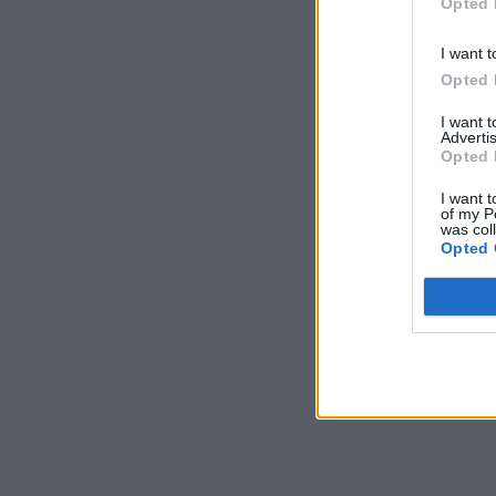
Opted 
I want t
Opted 
I want 
Advertis
Opted 
I want t
of my P
was col
Opted 