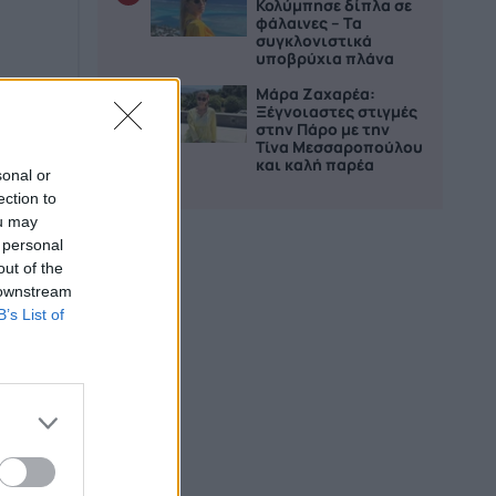
Κολύμπησε δίπλα σε
φάλαινες – Τα
συγκλονιστικά
υποβρύχια πλάνα
Μάρα Ζαχαρέα:
5
Ξέγνοιαστες στιγμές
στην Πάρο με την
Τίνα Μεσσαροπούλου
και καλή παρέα
sonal or
ection to
ou may
 personal
out of the
 downstream
B’s List of