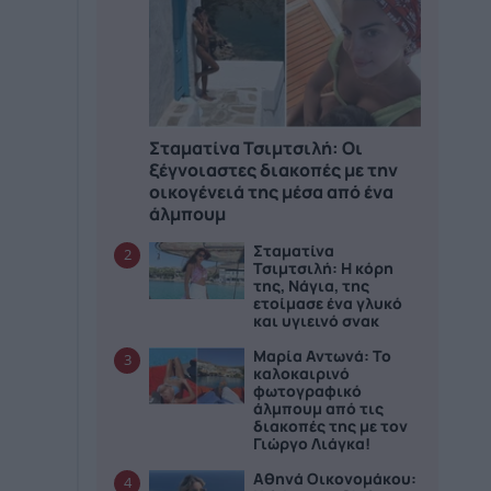
Σταματίνα Τσιμτσιλή: Οι
ξέγνοιαστες διακοπές με την
οικογένειά της μέσα από ένα
άλμπουμ
Σταματίνα
2
Τσιμτσιλή: Η κόρη
της, Νάγια, της
ετοίμασε ένα γλυκό
και υγιεινό σνακ
Μαρία Αντωνά: Το
3
καλοκαιρινό
φωτογραφικό
άλμπουμ από τις
διακοπές της με τον
Γιώργο Λιάγκα!
Αθηνά Οικονομάκου:
4