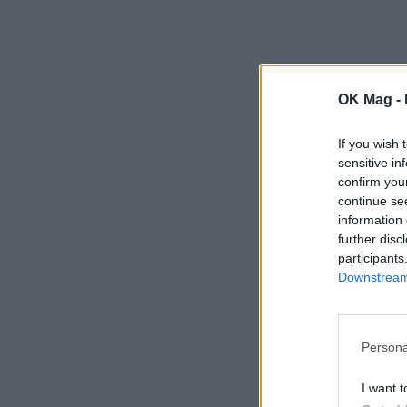
OK Mag -
If you wish 
sensitive in
confirm you
continue se
information 
further disc
participants
Downstream 
Persona
I want t