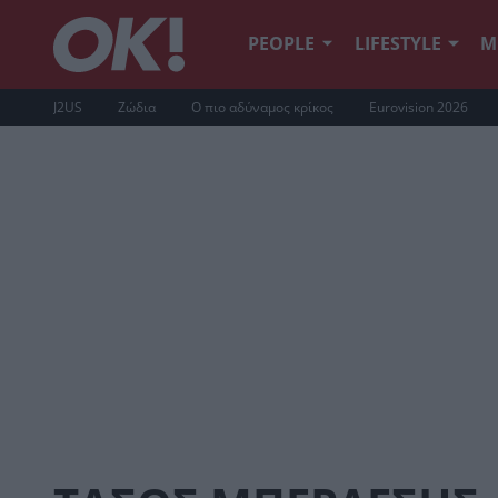
PEOPLE
LIFESTYLE
Μ
J2US
Ζώδια
Ο πιο αδύναμος κρίκος
Eurovision 2026